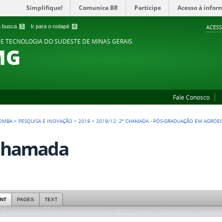
Simplifique!
Comunica BR
Participe
Acesso à infor
 a busca
3
Ir para o rodapé
4
ACESS
 E TECNOLOGIA DO SUDESTE DE MINAS GERAIS
MG
Fale Conosco
POMBA
>
PESQUISA E INOVAÇÃO
>
2019
>
2019/12: 2ª CHAMADA - PÓS-GRADUAÇÃO EM AGROE
Chamada
NT
PAGES
TEXT