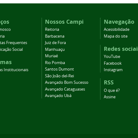
iços
Nossos Campi
Navegação
onosco
Reitoria
Acessibilidade
ria
Barbacena
Mapa do site
tas Frequentes
Juiz de Fora
Redes sociai
cação Social
Manhuaçu
Muriaé
YouTube
emas
Rio Pomba
Facebook
Santos Dumont
s Institucionais
Instagram
São João del-Rei
RSS
Avançado Bom Sucesso
Avançado Cataguases
O que é?
Avançado Ubá
Assine