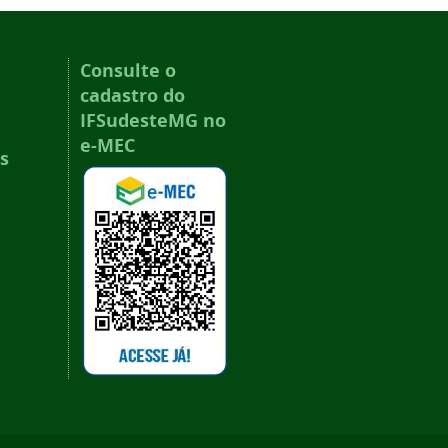
Consulte o
cadastro do
IFSudesteMG no
e-MEC
s