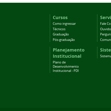
Cursos
Serv
Como ingressar
Fale C
Técnicos
Ouvido
Graduação
Pergun
Pós-graduação
Comuni
Planejamento
Sist
Institucional
Sistema
Plano de
Desenvolvimento
Institucional - PDI