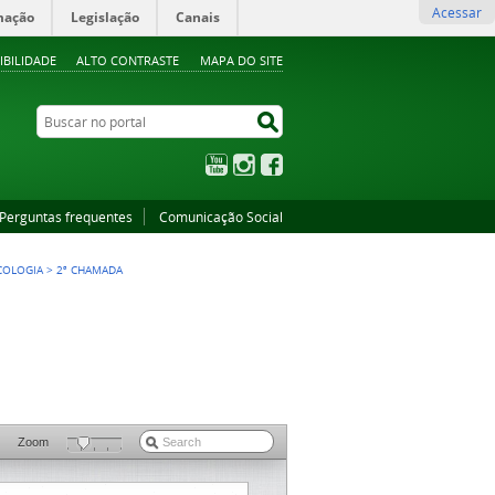
Acessar
mação
Legislação
Canais
IBILIDADE
ALTO CONTRASTE
MAPA DO SITE
Buscar no portal
Buscar no portal
YouTube
Instagram
Facebook
Perguntas frequentes
Comunicação Social
COLOGIA
>
2ª CHAMADA
Zoom