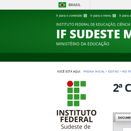
BRASIL
Ir para o conteúdo
1
Ir para o menu
2
Ir para
INSTITUTO FEDERAL DE EDUCAÇÃO, CIÊNCIA
IF SUDESTE 
MINISTÉRIO DA EDUCAÇÃO
VOCÊ ESTÁ AQUI:
PÁGINA INICIAL
>
EDITAIS
>
RIO 
2ª 
DOCUME