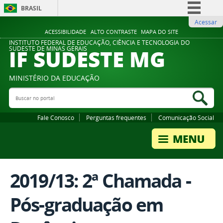
BRASIL
Acessar
Simplifique!
ACESSIBILIDADE
ALTO CONTRASTE
MAPA DO SITE
Comunica BR
INSTITUTO FEDERAL DE EDUCAÇÃO, CIÊNCIA E TECNOLOGIA DO
IF SUDESTE MG
SUDESTE DE MINAS GERAIS
Participe
Acesso à informação
MINISTÉRIO DA EDUCAÇÃO
Legislação
Buscar no portal
Bus
Canais
Fale Conosco
Perguntas frequentes
Comunicação Social
2019/13: 2ª Chamada -
Pós-graduação em