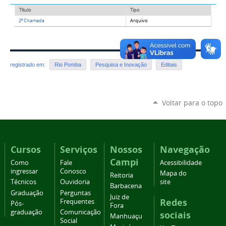
Título
Tipo
2ª Chamada
Arquivo
registrado em:
Rio Pomba
Pesquisa e Inovação
Editais
Voltar para o topo
Cursos
Serviços
Nossos
Navegação
Campi
Como
Fale
Acessibilidade
ingressar
Conosco
Mapa do
Reitoria
Técnicos
Ouvidoria
site
Barbacena
Graduação
Perguntas
Juiz de
Redes
Frequentes
Pós-
Fora
graduação
Comunicação
sociais
Manhuaçu
Social