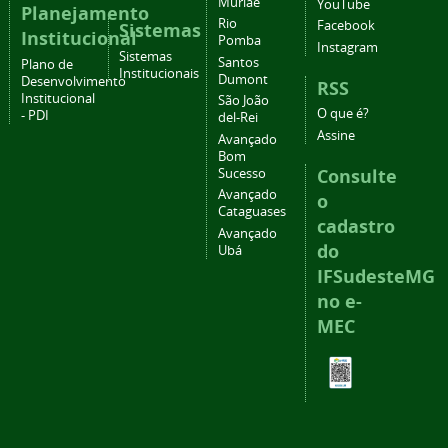
Muriaé
YouTube
Planejamento
Rio
Facebook
Sistemas
Institucional
Pomba
Instagram
Sistemas
Santos
Plano de
Institucionais
Dumont
Desenvolvimento
RSS
Institucional
São João
O que é?
- PDI
del-Rei
Assine
Avançado
Bom
Consulte
Sucesso
Avançado
o
Cataguases
cadastro
Avançado
do
Ubá
IFSudesteMG
no e-
MEC