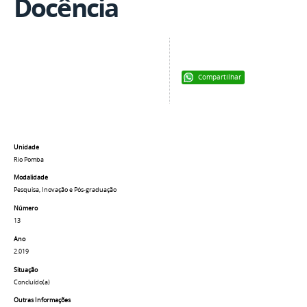
Docência
Compartilhar
Unidade
Rio Pomba
Modalidade
Pesquisa, Inovação e Pós-graduação
Número
13
Ano
2.019
Situação
Concluído(a)
Outras Informações