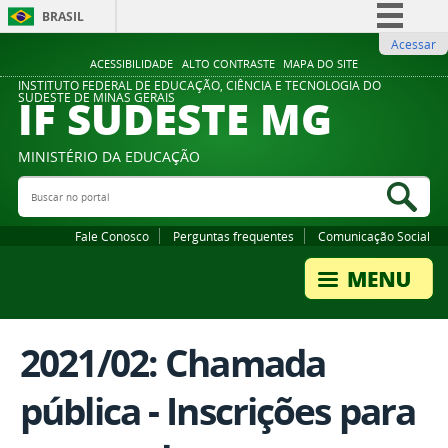
BRASIL
Acessar
Simplifique!
ACESSIBILIDADE
ALTO CONTRASTE
MAPA DO SITE
Comunica BR
INSTITUTO FEDERAL DE EDUCAÇÃO, CIÊNCIA E TECNOLOGIA DO
IF SUDESTE MG
SUDESTE DE MINAS GERAIS
Participe
Acesso à informação
MINISTÉRIO DA EDUCAÇÃO
Legislação
Buscar no portal
Bus
Canais
Fale Conosco
Perguntas frequentes
Comunicação Social
2021/02: Chamada
pública - Inscrições para