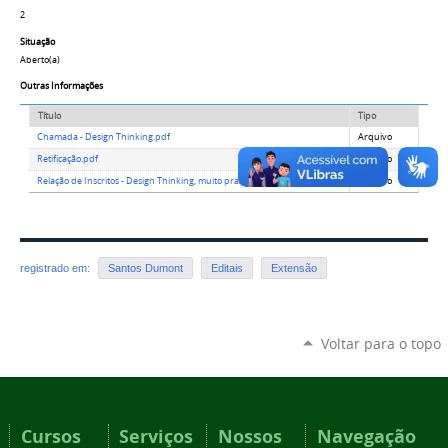
2
Situação
Aberto(a)
Outras Informações
Título
Tipo
Chamada - Design Thinking.pdf
Arquivo
Retificação.pdf
Arquivo
Relação de Inscritos - Design Thinking, muito prazer.pdf
Arquivo
registrado em:
Santos Dumont
Editais
Extensão
Voltar para o topo
Cursos
Serviços
Nossos
Navegação