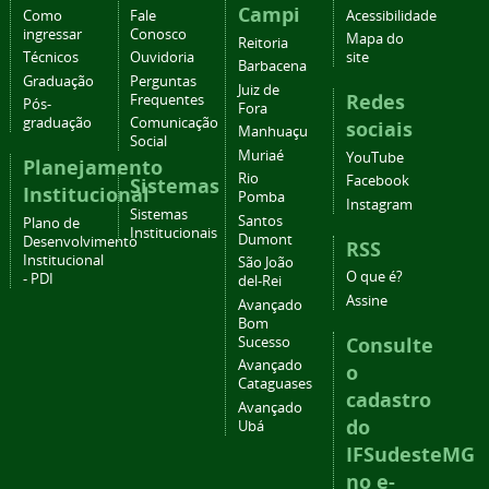
Campi
Como
Fale
Acessibilidade
ingressar
Conosco
Mapa do
Reitoria
Técnicos
Ouvidoria
site
Barbacena
Graduação
Perguntas
Juiz de
Redes
Frequentes
Pós-
Fora
graduação
Comunicação
sociais
Manhuaçu
Social
Muriaé
YouTube
Planejamento
Rio
Facebook
Sistemas
Institucional
Pomba
Instagram
Sistemas
Santos
Plano de
Institucionais
Dumont
Desenvolvimento
RSS
Institucional
São João
O que é?
- PDI
del-Rei
Assine
Avançado
Bom
Consulte
Sucesso
Avançado
o
Cataguases
cadastro
Avançado
do
Ubá
IFSudesteMG
no e-