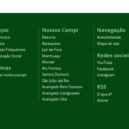
iços
Nossos Campi
Navegação
onosco
Reitoria
Acessibilidade
ria
Barbacena
Mapa do site
tas Frequentes
Juiz de Fora
Redes sociai
cação Social
Manhuaçu
Muriaé
YouTube
emas
Rio Pomba
Facebook
Santos Dumont
s Institucionais
Instagram
São João del-Rei
RSS
Avançado Bom Sucesso
Avançado Cataguases
O que é?
Avançado Ubá
Assine