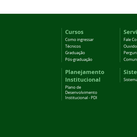
Cursos
Serv
Como ingressar
Fale C
Técnicos
Ouvido
Graduação
Pergun
Pós-graduação
Comuni
Planejamento
Sist
Institucional
Sistema
Plano de
Desenvolvimento
Institucional - PDI