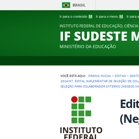
BRASIL
Ir para o conteúdo
1
Ir para o menu
2
Ir para
INSTITUTO FEDERAL DE EDUCAÇÃO, CIÊNCIA
IF SUDESTE 
MINISTÉRIO DA EDUCAÇÃO
VOCÊ ESTÁ AQUI:
PÁGINA INICIAL
>
EDITAIS
>
SANT
2024/07: EDITAL SUPLEMENTAR DE SELEÇÃO DE CO
SELEÇÃO PARA COLABORADOR EXTERNO (NEGEDS NA
Edi
(Ne