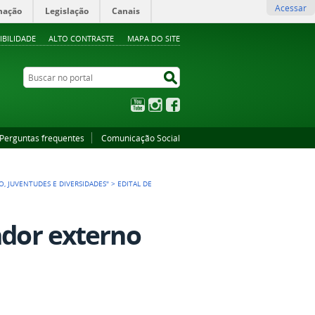
Acessar
mação
Legislação
Canais
IBILIDADE
ALTO CONTRASTE
MAPA DO SITE
Buscar no portal
Buscar no portal
YouTube
Instagram
Facebook
Perguntas frequentes
Comunicação Social
, JUVENTUDES E DIVERSIDADES"
>
EDITAL DE
ador externo