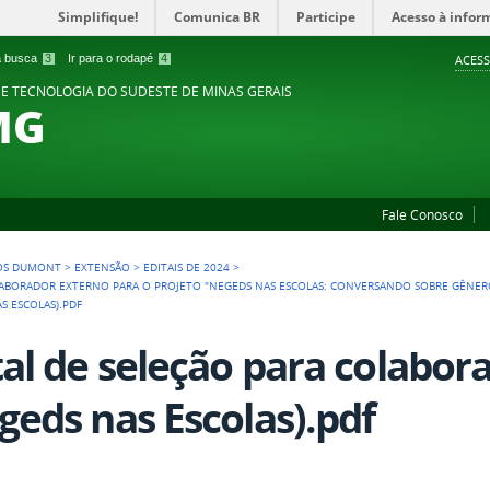
Simplifique!
Comunica BR
Participe
Acesso à infor
 a busca
3
Ir para o rodapé
4
ACESS
 E TECNOLOGIA DO SUDESTE DE MINAS GERAIS
MG
Fale Conosco
OS DUMONT
>
EXTENSÃO
>
EDITAIS DE 2024
>
LABORADOR EXTERNO PARA O PROJETO "NEGEDS NAS ESCOLAS: CONVERSANDO SOBRE GÊNERO
S ESCOLAS).PDF
tal de seleção para colabor
geds nas Escolas).pdf