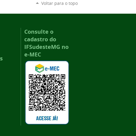
Voltar para o topo
Consulte o
cadastro do
IFSudesteMG no
e-MEC
s