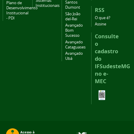
Sistemas
Santos
Plano de
Institucionais
Dumont
Desenvolvimento
RSS
Institucional
São João
O que é?
- PDI
del-Rei
Assine
Avançado
Bom
Consulte
Sucesso
Avançado
o
Cataguases
cadastro
Avançado
do
Ubá
IFSudesteMG
no e-
MEC