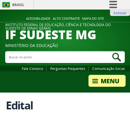
BRASIL
Acessar
Simplifique!
ACESSIBILIDADE
ALTO CONTRASTE
MAPA DO SITE
Comunica BR
INSTITUTO FEDERAL DE EDUCAÇÃO, CIÊNCIA E TECNOLOGIA DO
IF SUDESTE MG
SUDESTE DE MINAS GERAIS
Participe
Acesso à informação
MINISTÉRIO DA EDUCAÇÃO
Legislação
Buscar no portal
Bus
Canais
Fale Conosco
Perguntas frequentes
Comunicação Social
Edital