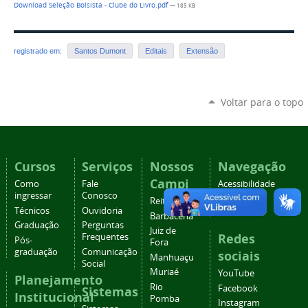
Download Seleção Bolsista - Clube do Livro.pdf
— 185 KB
registrado em:
Santos Dumont
Editais
Extensão
Voltar para o topo
Cursos
Serviços
Nossos
Navegação
Campi
Como
Fale
Acessibilidade
ingressar
Conosco
Mapa do
Reitoria
Técnicos
Ouvidoria
site
Barbacena
Graduação
Perguntas
Juiz de
Redes
Frequentes
Pós-
Fora
graduação
Comunicação
sociais
Manhuaçu
Social
Muriaé
YouTube
Planejamento
Rio
Facebook
Sistemas
Institucional
Pomba
Instagram