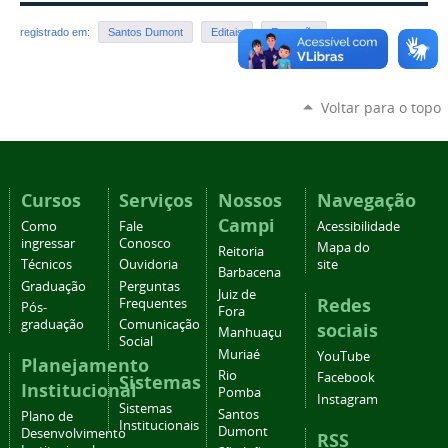
registrado em:
Santos Dumont
Editais
Extensão
Voltar para o topo
Cursos
Serviços
Nossos
Navegação
Campi
Como
Fale
Acessibilidade
ingressar
Conosco
Mapa do
Reitoria
Técnicos
Ouvidoria
site
Barbacena
Graduação
Perguntas
Juiz de
Redes
Frequentes
Pós-
Fora
graduação
Comunicação
sociais
Manhuaçu
Social
Muriaé
YouTube
Planejamento
Rio
Facebook
Sistemas
Institucional
Pomba
Instagram
Sistemas
Santos
Plano de
Institucionais
Dumont
Desenvolvimento
RSS