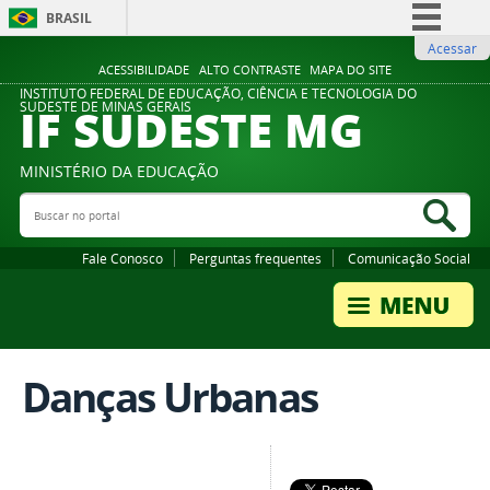
BRASIL
Acessar
Simplifique!
ACESSIBILIDADE
ALTO CONTRASTE
MAPA DO SITE
Comunica BR
INSTITUTO FEDERAL DE EDUCAÇÃO, CIÊNCIA E TECNOLOGIA DO
IF SUDESTE MG
SUDESTE DE MINAS GERAIS
Participe
Acesso à informação
MINISTÉRIO DA EDUCAÇÃO
Legislação
Buscar no portal
Bus
Canais
Fale Conosco
Perguntas frequentes
Comunicação Social
Danças Urbanas