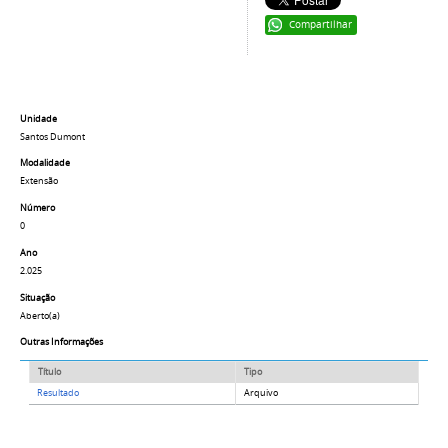
Compartilhar
Unidade
Santos Dumont
Modalidade
Extensão
Número
0
Ano
2.025
Situação
Aberto(a)
Outras Informações
Título
Tipo
Resultado
Arquivo