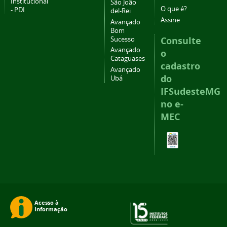
Institucional
São João
O que é?
- PDI
del-Rei
Assine
Avançado
Bom
Consulte
Sucesso
Avançado
o
Cataguases
cadastro
Avançado
do
Ubá
IFSudesteMG
no e-
MEC