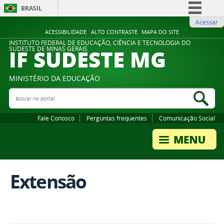
BRASIL
Acessar
Simplifique!
ACESSIBILIDADE
ALTO CONTRASTE
MAPA DO SITE
Comunica BR
INSTITUTO FEDERAL DE EDUCAÇÃO, CIÊNCIA E TECNOLOGIA DO
IF SUDESTE MG
SUDESTE DE MINAS GERAIS
Participe
Acesso à informação
MINISTÉRIO DA EDUCAÇÃO
Legislação
Buscar no portal
Bus
Canais
Fale Conosco
Perguntas frequentes
Comunicação Social
Extensão