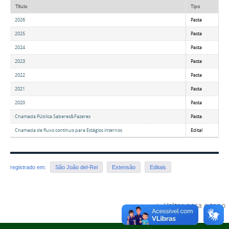
Título
Tipo
2026
Pasta
2025
Pasta
2024
Pasta
2023
Pasta
2022
Pasta
2021
Pasta
2020
Pasta
Chamada Pública Saberes&Fazeres
Pasta
Chamada de fluxo contínuo para Estágios internos
Edital
registrado em:
São João del-Rei
Extensão
Editais
Voltar para o topo