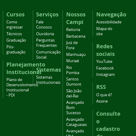
Cursos
Serviços
Nossos
Navegação
Campi
Como
Fale
Acessibilidade
ingressar
Conosco
Mapa do
Reitoria
Técnicos
Ouvidoria
site
Barbacena
Graduação
Perguntas
Juiz de
Redes
Frequentes
Pós-
Fora
graduação
Comunicação
sociais
Manhuaçu
Social
Muriaé
YouTube
Planejamento
Rio
Facebook
Sistemas
Institucional
Pomba
Instagram
Sistemas
Santos
Plano de
Institucionais
Dumont
Desenvolvimento
RSS
Institucional
São João
O que é?
- PDI
del-Rei
Assine
Avançado
Bom
Consulte
Sucesso
Avançado
o
Cataguases
cadastro
Avançado