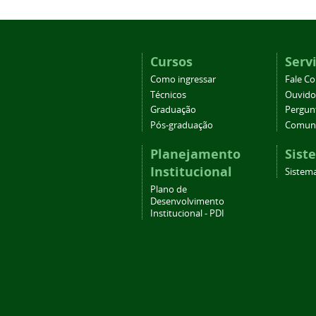
Cursos
Serv
Como ingressar
Fale C
Técnicos
Ouvido
Graduação
Pergun
Pós-graduação
Comuni
Planejamento
Sist
Institucional
Sistema
Plano de
Desenvolvimento
Institucional - PDI