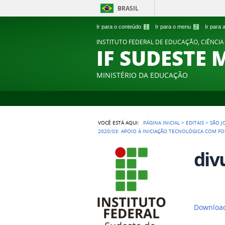
BRASIL
Ir para o conteúdo
1
Ir para o menu
2
Ir para
INSTITUTO FEDERAL DE EDUCAÇÃO, CIÊNCIA
IF SUDESTE 
MINISTÉRIO DA EDUCAÇÃO
VOCÊ ESTÁ AQUI:
PÁGINA INICIAL
>
EDITAIS
>
SÃO J
2020/03: APOIO À INICIAÇÃO TECNOLÓGICA COM 
div
Download