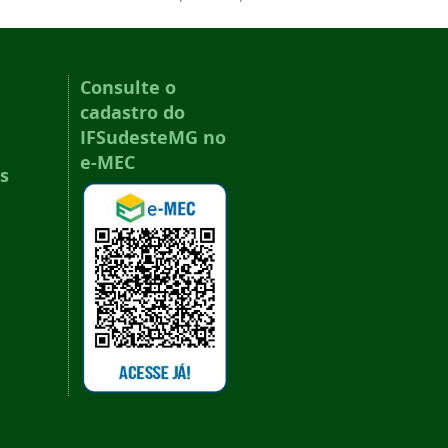
Consulte o
cadastro do
IFSudesteMG no
e-MEC
s