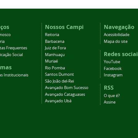
iços
Nossos Campi
Navegação
onosco
Reitoria
Acessibilidade
ria
Barbacena
Mapa do site
tas Frequentes
Juiz de Fora
Redes sociai
cação Social
Manhuaçu
Muriaé
YouTube
emas
Rio Pomba
Facebook
Santos Dumont
s Institucionais
Instagram
São João del-Rei
RSS
Avançado Bom Sucesso
Avançado Cataguases
O que é?
Avançado Ubá
Assine