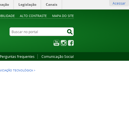
Acessar
mação
Legislação
Canais
IBILIDADE
ALTO CONTRASTE
MAPA DO SITE
Buscar no portal
Buscar no portal
YouTube
Instagram
Facebook
Perguntas frequentes
Comunicação Social
INICIAÇÃO TECNOLÓGICA
>