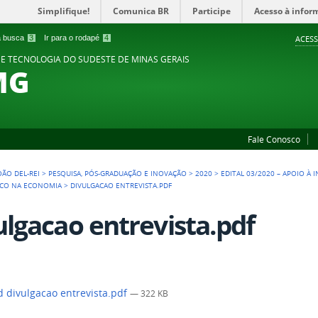
Simplifique!
Comunica BR
Participe
Acesso à infor
 a busca
3
Ir para o rodapé
4
ACESS
 E TECNOLOGIA DO SUDESTE DE MINAS GERAIS
MG
Fale Conosco
OÃO DEL-REI
>
PESQUISA, PÓS-GRADUAÇÃO E INOVAÇÃO
>
2020
>
EDITAL 03/2020 – APOIO À 
FOCO NA ECONOMIA
>
DIVULGACAO ENTREVISTA.PDF
ulgacao entrevista.pdf
 divulgacao entrevista.pdf
— 322 KB