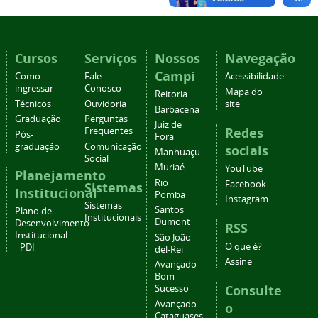
Cursos
Serviços
Nossos
Navegação
Campi
Como
Fale
Acessibilidade
ingressar
Conosco
Mapa do
Reitoria
Técnicos
Ouvidoria
site
Barbacena
Graduação
Perguntas
Juiz de
Redes
Frequentes
Pós-
Fora
graduação
Comunicação
sociais
Manhuaçu
Social
Muriaé
YouTube
Planejamento
Rio
Facebook
Sistemas
Institucional
Pomba
Instagram
Sistemas
Santos
Plano de
Institucionais
Dumont
Desenvolvimento
RSS
Institucional
São João
O que é?
- PDI
del-Rei
Assine
Avançado
Bom
Consulte
Sucesso
Avançado
o
Cataguases