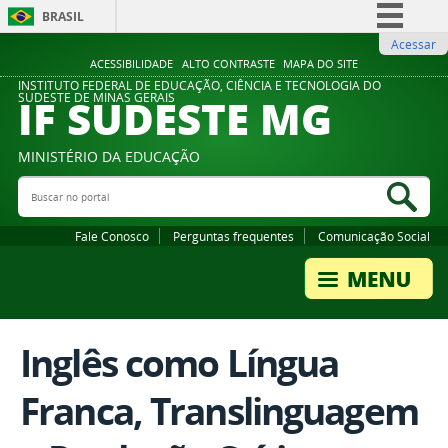
BRASIL
Acessar
Simplifique!
ACESSIBILIDADE
ALTO CONTRASTE
MAPA DO SITE
Comunica BR
INSTITUTO FEDERAL DE EDUCAÇÃO, CIÊNCIA E TECNOLOGIA DO
IF SUDESTE MG
SUDESTE DE MINAS GERAIS
Participe
Acesso à informação
MINISTÉRIO DA EDUCAÇÃO
Legislação
Buscar no portal
Bus
Canais
Fale Conosco
Perguntas frequentes
Comunicação Social
Inglês como Língua
Franca, Translinguagem