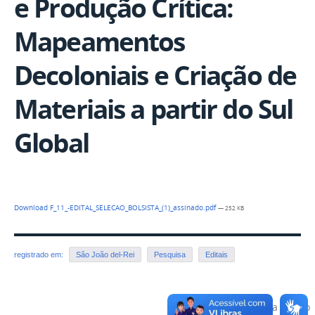
e Produção Crítica:
Mapeamentos
Decoloniais e Criação de
Materiais a partir do Sul
Global
Download F_11_-EDITAL_SELECAO_BOLSISTA_(1)_assinado.pdf
— 252 KB
registrado em:
São João del-Rei
Pesquisa
Editais
Voltar para o topo