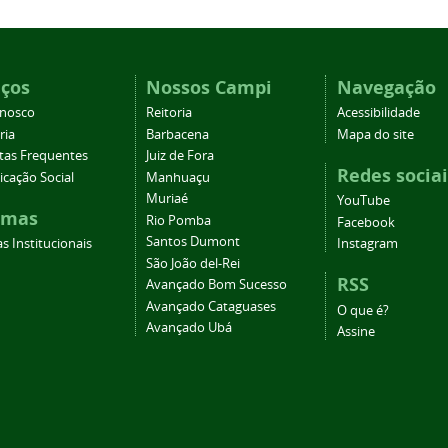
iços
Nossos Campi
Navegação
onosco
Reitoria
Acessibilidade
ria
Barbacena
Mapa do site
tas Frequentes
Juiz de Fora
Redes sociai
cação Social
Manhuaçu
Muriaé
YouTube
emas
Rio Pomba
Facebook
Santos Dumont
s Institucionais
Instagram
São João del-Rei
RSS
Avançado Bom Sucesso
Avançado Cataguases
O que é?
Avançado Ubá
Assine