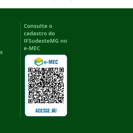
Consulte o
cadastro do
IFSudesteMG no
e-MEC
s