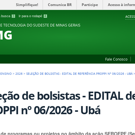
Simplifique!
Comunica BR
Participe
Acesso à infor
 a busca
3
Ir para o rodapé
4
ACESS
 E TECNOLOGIA DO SUDESTE DE MINAS GERAIS
MG
Fale Conosco
>
ENSINO
>
2026
>
SELEÇÃO DE BOLSISTAS - EDITAL DE REFERÊNCIA PROPPI Nº 06/2026 - UBÁ
eção de bolsistas - EDITAL d
PPI nº 06/2026 - Ubá
 de programas ou projetos no âmbito da ação SEROEPE (Ser