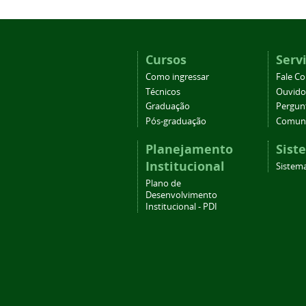
Cursos
Serv
Como ingressar
Fale C
Técnicos
Ouvido
Graduação
Pergun
Pós-graduação
Comuni
Planejamento
Sist
Institucional
Sistema
Plano de
Desenvolvimento
Institucional - PDI