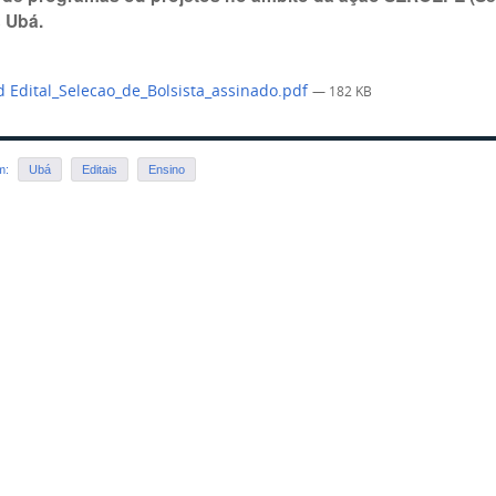
 Ubá.
 Edital_Selecao_de_Bolsista_assinado.pdf
— 182 KB
em:
Ubá
Editais
Ensino