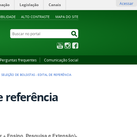
Acessar
mação
Legislação
Canais
IBILIDADE
ALTO CONTRASTE
MAPA DO SITE
Buscar no portal
Buscar no portal
YouTube
Instagram
Facebook
Perguntas frequentes
Comunicação Social
>
SELEÇÃO DE BOLSISTAS - EDITAL DE REFERÊNCIA
e referência
 + Ensino, Pesquisa e Extensão)-