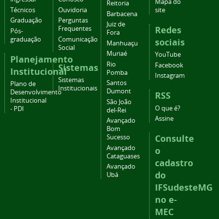
Mapa do
Reitoria
Técnicos
Ouvidoria
site
Barbacena
Graduação
Perguntas
Juiz de
Redes
Frequentes
Pós-
Fora
graduação
Comunicação
sociais
Manhuaçu
Social
Muriaé
YouTube
Planejamento
Rio
Facebook
Sistemas
Institucional
Pomba
Instagram
Sistemas
Santos
Plano de
Institucionais
Dumont
Desenvolvimento
RSS
Institucional
São João
O que é?
- PDI
del-Rei
Assine
Avançado
Bom
Consulte
Sucesso
Avançado
o
Cataguases
cadastro
Avançado
do
Ubá
IFSudesteMG
no e-
MEC