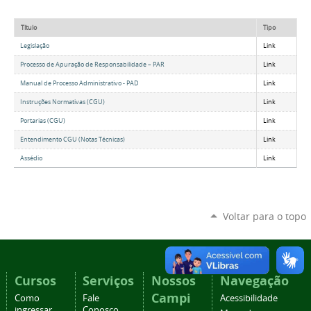
Título
Tipo
Legislação
Link
Processo de Apuração de Responsabilidade – PAR
Link
Manual de Processo Administrativo - PAD
Link
Instruções Normativas (CGU)
Link
Portarias (CGU)
Link
Entendimento CGU (Notas Técnicas)
Link
Assédio
Link
Voltar para o topo
Cursos
Serviços
Nossos
Navegação
Campi
Como
Fale
Acessibilidade
ingressar
Conosco