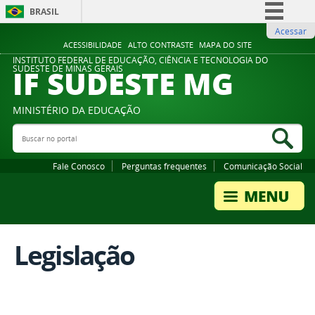
BRASIL
Acessar
Simplifique!
ACESSIBILIDADE
ALTO CONTRASTE
MAPA DO SITE
Comunica BR
INSTITUTO FEDERAL DE EDUCAÇÃO, CIÊNCIA E TECNOLOGIA DO
IF SUDESTE MG
SUDESTE DE MINAS GERAIS
Participe
Acesso à informação
MINISTÉRIO DA EDUCAÇÃO
Legislação
Buscar no portal
Bus
Canais
Fale Conosco
Perguntas frequentes
Comunicação Social
Legislação