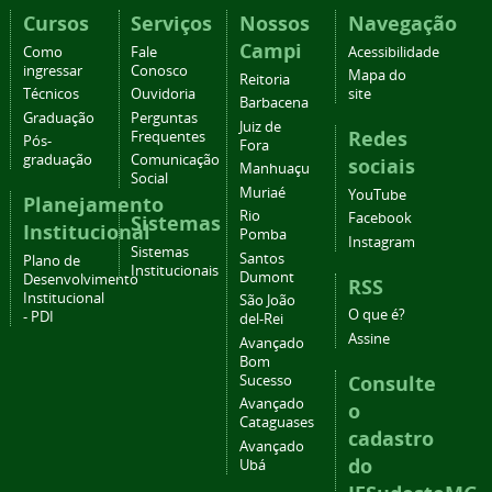
Cursos
Serviços
Nossos
Navegação
Campi
Como
Fale
Acessibilidade
ingressar
Conosco
Mapa do
Reitoria
Técnicos
Ouvidoria
site
Barbacena
Graduação
Perguntas
Juiz de
Redes
Frequentes
Pós-
Fora
graduação
Comunicação
sociais
Manhuaçu
Social
Muriaé
YouTube
Planejamento
Rio
Facebook
Sistemas
Institucional
Pomba
Instagram
Sistemas
Santos
Plano de
Institucionais
Dumont
Desenvolvimento
RSS
Institucional
São João
O que é?
- PDI
del-Rei
Assine
Avançado
Bom
Consulte
Sucesso
Avançado
o
Cataguases
cadastro
Avançado
do
Ubá