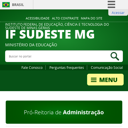
BRASIL
Acessar
Simplifique!
ACESSIBILIDADE
ALTO CONTRASTE
MAPA DO SITE
Comunica BR
INSTITUTO FEDERAL DE EDUCAÇÃO, CIÊNCIA E TECNOLOGIA DO
IF SUDESTE MG
SUDESTE DE MINAS GERAIS
Participe
Acesso à informação
MINISTÉRIO DA EDUCAÇÃO
Legislação
Buscar no portal
Bus
Canais
Fale Conosco
Perguntas frequentes
Comunicação Social