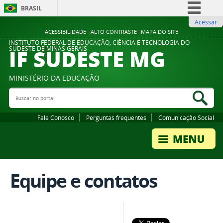
BRASIL
Acessar
Simplifique!
ACESSIBILIDADE
ALTO CONTRASTE
MAPA DO SITE
Comunica BR
INSTITUTO FEDERAL DE EDUCAÇÃO, CIÊNCIA E TECNOLOGIA DO
IF SUDESTE MG
SUDESTE DE MINAS GERAIS
Participe
Acesso à informação
MINISTÉRIO DA EDUCAÇÃO
Legislação
Buscar no portal
Bus
Canais
Fale Conosco
Perguntas frequentes
Comunicação Social
Equipe e contatos