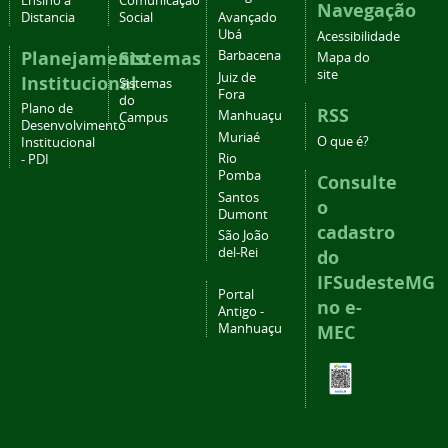
Ensino a
Comunicação
Navegação
Distancia
Social
Avançado
Ubá
Acessibilidade
Planejamento
Sistemas
Barbacena
Mapa do
site
Juiz de
Institucional
Sistemas
Fora
do
Plano de
RSS
Manhuaçu
Campus
Desenvolvimento
Muriaé
O que é?
Institucional
Rio
- PDI
Pomba
Consulte
Santos
o
Dumont
cadastro
São João
del-Rei
do
IFSudesteMG
Portal
no e-
Antigo -
Manhuaçu
MEC