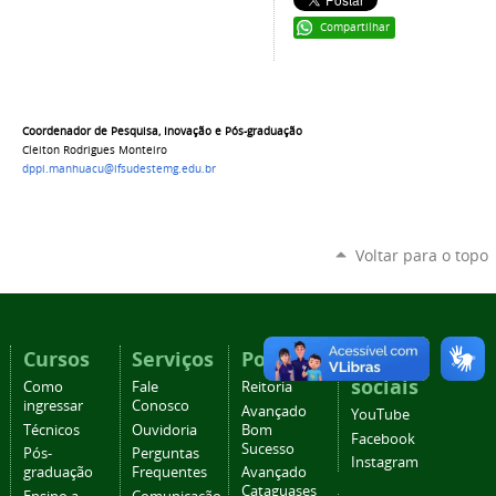
Compartilhar
Coordenador de Pesquisa, Inovação e Pós-graduação
Cleiton Rodrigues Monteiro
dppi.manhuacu@ifsudestemg.edu.br
Voltar para o topo
Cursos
Serviços
Portais
Redes
sociais
Como
Fale
Reitoria
ingressar
Conosco
Avançado
YouTube
Técnicos
Ouvidoria
Bom
Facebook
Sucesso
Pós-
Perguntas
Instagram
graduação
Frequentes
Avançado
Cataguases