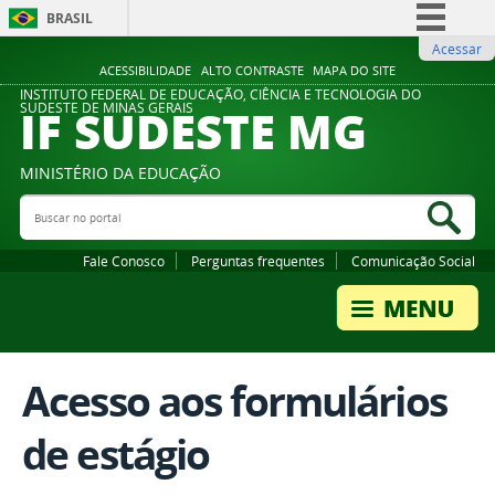
BRASIL
Acessar
Simplifique!
ACESSIBILIDADE
ALTO CONTRASTE
MAPA DO SITE
Comunica BR
INSTITUTO FEDERAL DE EDUCAÇÃO, CIÊNCIA E TECNOLOGIA DO
IF SUDESTE MG
SUDESTE DE MINAS GERAIS
Participe
Acesso à informação
MINISTÉRIO DA EDUCAÇÃO
Legislação
Buscar no portal
Bus
Canais
Fale Conosco
Perguntas frequentes
Comunicação Social
Acesso aos formulários
de estágio