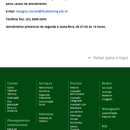
pelos canais de atendimento:
E-mail:
estagios.muriae@ifsudestemg.edu.br
Telefone fixo: (
32)
3696-2850
Atendimento
presencial
de segunda à sexta-
feira,
de
0
7
:00 à
s 19 horas.
Voltar para o topo
Cursos
Serviços
Portais
Redes
sociais
Como
Fale Conosco
Reitoria
ingressar
Ouvidoria
Avançado
YouTube
Técnicos
Bom Sucesso
Perguntas
Facebook
Graduação
Frequentes
Avançado
Instagram
Cataguases
Pós-
Comunicação
graduação
Social
Avançado Ubá
Navegação
Ensino a
Barbacena
Distancia
Juiz de Fora
Sistemas
Acessibilidade
Manhuaçu
Mapa do site
Sistemas do
Muriaé
Planejamento
Campus
Rio Pomba
Institucional
RSS
Santos
Plano de
Dumont