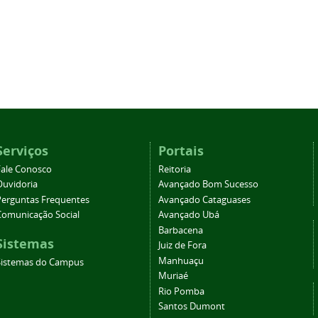
Serviços
Portais
Fale Conosco
Reitoria
Ouvidoria
Avançado Bom Sucesso
Perguntas Frequentes
Avançado Cataguases
Comunicação Social
Avançado Ubá
Barbacena
Sistemas
Juiz de Fora
Manhuaçu
Sistemas do Campus
Muriaé
Rio Pomba
Santos Dumont