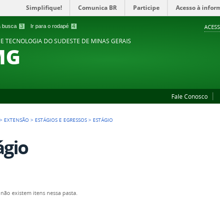
Simplifique!
Comunica BR
Participe
Acesso à infor
 a busca
3
Ir para o rodapé
4
ACESS
 E TECNOLOGIA DO SUDESTE DE MINAS GERAIS
MG
Fale Conosco
>
EXTENSÃO
>
ESTÁGIOS E EGRESSOS
>
ESTÁGIO
ágio
não existem itens nessa pasta.