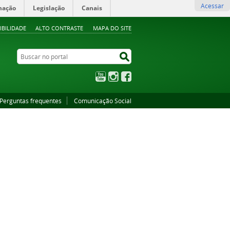
Acessar
mação
Legislação
Canais
IBILIDADE
ALTO CONTRASTE
MAPA DO SITE
Buscar no portal
Buscar no portal
YouTube
Instagram
Facebook
Perguntas frequentes
Comunicação Social