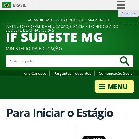
BRASIL
Acessar
Simplifique!
ACESSIBILIDADE
ALTO CONTRASTE
MAPA DO SITE
Comunica BR
INSTITUTO FEDERAL DE EDUCAÇÃO, CIÊNCIA E TECNOLOGIA DO
IF SUDESTE MG
SUDESTE DE MINAS GERAIS
Participe
Acesso à informação
MINISTÉRIO DA EDUCAÇÃO
Legislação
Buscar no portal
Bus
Canais
Fale Conosco
Perguntas frequentes
Comunicação Social
Para Iniciar o Estágio