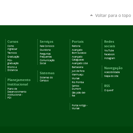
Voltar para o topo
Cursos
Serviços
Portais
Redes
sociais
Como
Fale Conosco
Reitoria
ingressar
Ouvidoria
Avançado
YouTube
Técnicos
Bom Sucesso
Perguntas
Facebook
Graduação
Frequentes
Avançado
Instagram
Cataguases
Pós-
Comunicação
graduação
Social
Avançado Ubá
Navegação
Ensino a
Barbacena
Distancia
Juiz de Fora
Sistemas
Acessibilidade
Manhuaçu
Mapa do site
Sistemas do
Muriaé
Planejamento
Campus
Rio Pomba
Institucional
RSS
Santos
Plano de
Dumont
O que é?
Desenvolvimento
São João del-
Institucional -
Rei
PDI
Portal Antigo -
Muriaé