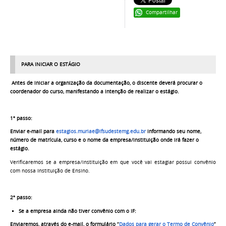
Compartilhar
PARA INICIAR O ESTÁGIO
Antes de iniciar a organização da documentação, o discente deverá procurar o
coordenador do curso, manifestando a intenção de realizar o estágio.
1º passo:
Enviar e-mail para
estagios.muriae@ifsudestemg.edu.br
informando seu nome,
número de matrícula, curso e o nome da empresa/instituição onde irá fazer o
estágio.
Verificaremos se a empresa/instituição em que você vai estagiar possui convênio
com nossa Instituição de Ensino.
2º passo:
Se a empresa ainda não
tiver convênio com o IF
:
Enviaremos, através do e-mail, o formulário “
Dados para gerar o
Termo de Convênio
”