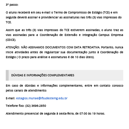
3º passo:
O aluno receberá em seu e-mail o Termo de Compromisso de Estágio (TCE) e em
seguida deverá assinar e providenciar as assinaturas nas três (3) vias impressas do
TCE.
Assim que as
três (3) vias impressas do TCE estiverem assinadas, o
aluno traz as
vias assinadas para a Coordenação de Extensão e Integração Campus Empresa
(CEICE).
ATENÇÃO: NÃO ASSINAMOS DOCUMENTOS COM DATA RETROATIVA. Portanto, nunca
inicie atividades antes de regularizar sua documentação junto à Coordenação de
Estágio ( O prazo para análise e assinaturas é de 10 dias úteis).
D
ÚVIDAS E INFORMAÇÕES COMPLEMENTARES
Em caso de d
úvidas e informações complementares, entre em contato conosco
pelos canais de atendimento:
E-mail:
estagios.muriae@ifsudestemg.edu.br
Telefone fixo: (
32)
3696-2850
Atendimento
presencial
de segunda à sexta-
feira,
de
0
7
:00 à
s 19 horas.