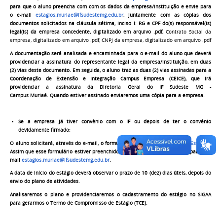
para que o aluno preencha com com os dados da empresa/instituição e envie para
o e-mail
estagios.muriae@ifsudestemg.edu.br
, juntamente com as cópias dos
documentos solicitados na cláusula sétima, inciso I: RG e CPF do(s) responsável(is)
legal(is) da empresa concedente, digitalizado em arquivo .pdf,
Contrato Social da
empresa, digitalizado em arquivo .pdf, CNPJ da empresa, digitalizado em arquivo .pdf
A documentação será analisada e encaminhada para
o e-mail do aluno que deverá
providenciar a
assinatura
do representante legal da empresa/instituição, em duas
(2) vias deste documento. Em seguida, o aluno traz as duas (2) vias assinadas para a
Coordenação de Extensão e Integração Campus Empresa (CEICE),
que irá
providenciar a assinatura d
a Diretoria Geral do IF Sudeste MG -
Campus
Muriaé.
Q
uando estiver
assinado
enviaremos uma cópia para a empresa.
Se a empresa já tiver convênio com o IF
ou depois de ter o
convênio
devidamente firmado:
O aluno solicitará
, através do e-mail, o formulário
“Plano de Atividades do Estágio”
.
Assim que esse formulário estiver preenchido o aluno enviará o formulário
para o e-
mail
estagios.muriae@ifsudestemg.edu.br
.
A data de início do estágio
deverá
observar o prazo de
10 (dez) dias úteis,
depois do
envio do plano de atividades
.
Analisaremos o plano e providenciaremos o cadastramento do estágio no SIGAA
para gerarmos o Termo de Compromisso de Estágio (TCE).