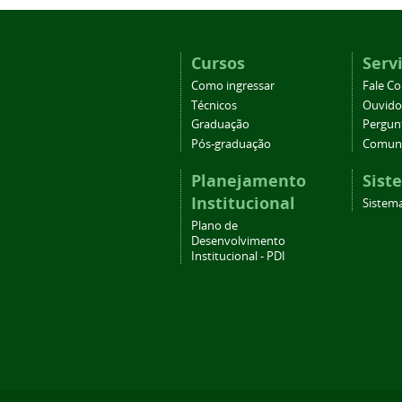
Cursos
Serv
Como ingressar
Fale C
Técnicos
Ouvido
Graduação
Pergun
Pós-graduação
Comuni
Planejamento
Sist
Institucional
Sistema
Plano de
Desenvolvimento
Institucional - PDI