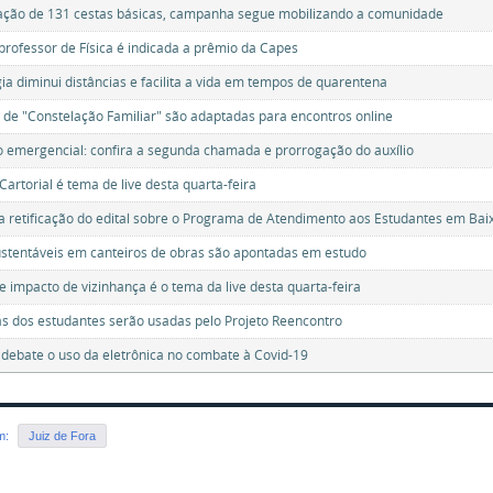
ção de 131 cestas básicas, campanha segue mobilizando a comunidade
professor de Física é indicada a prêmio da Capes
ia diminui distâncias e facilita a vida em tempos de quarentena
 de "Constelação Familiar" são adaptadas para encontros online
o emergencial: confira a segunda chamada e prorrogação do auxílio
Cartorial é tema de live desta quarta-feira
a retificação do edital sobre o Programa de Atendimento aos Estudantes em Ba
stentáveis em canteiros de obras são apontadas em estudo
e impacto de vizinhança é o tema da live desta quarta-feira
s dos estudantes serão usadas pelo Projeto Reencontro
debate o uso da eletrônica no combate à Covid-19
em:
Juiz de Fora