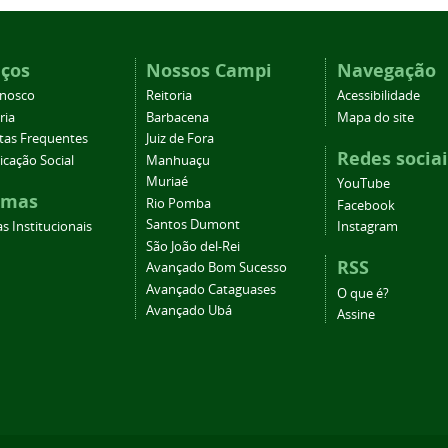
iços
Nossos Campi
Navegação
onosco
Reitoria
Acessibilidade
ria
Barbacena
Mapa do site
tas Frequentes
Juiz de Fora
Redes sociai
cação Social
Manhuaçu
Muriaé
YouTube
emas
Rio Pomba
Facebook
Santos Dumont
s Institucionais
Instagram
São João del-Rei
RSS
Avançado Bom Sucesso
Avançado Cataguases
O que é?
Avançado Ubá
Assine