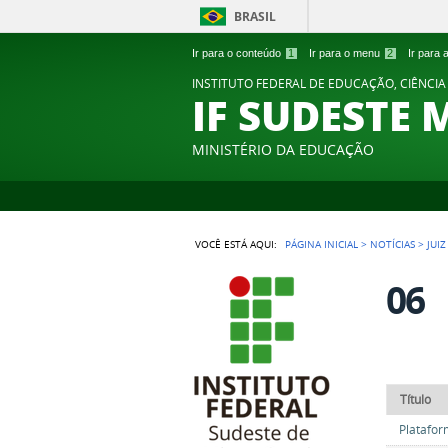
BRASIL
Ir para o conteúdo
1
Ir para o menu
2
Ir para
INSTITUTO FEDERAL DE EDUCAÇÃO, CIÊNCIA
IF SUDESTE 
MINISTÉRIO DA EDUCAÇÃO
VOCÊ ESTÁ AQUI:
PÁGINA INICIAL
>
NOTÍCIAS
>
JUI
06
Título
Platafor