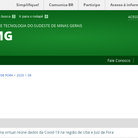
Simplifique!
Comunica BR
Participe
Acesso à infor
 a busca
3
Ir para o rodapé
4
ACESS
 E TECNOLOGIA DO SUDESTE DE MINAS GERAIS
MG
Fale Conosco
Z DE FORA
>
2020
>
06
ma virtual reúne dados da Covid-19 na região de Ubá e Juiz de Fora