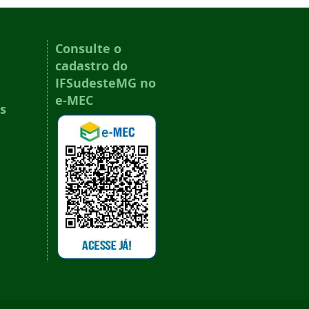
Consulte o
cadastro do
IFSudesteMG no
e-MEC
s