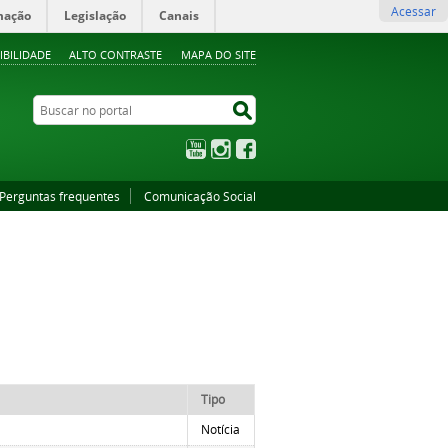
Acessar
mação
Legislação
Canais
IBILIDADE
ALTO CONTRASTE
MAPA DO SITE
Buscar no portal
Buscar no portal
YouTube
Instagram
Facebook
Perguntas frequentes
Comunicação Social
Tipo
Notícia