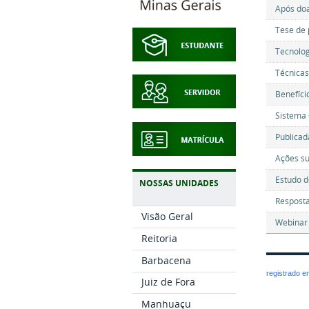
Após doa
Tese de 
Tecnolog
Técnicas
Benefíci
Sistema 
Publicad
Ações su
Estudo d
NOSSAS UNIDADES
Resposta
Visão Geral
Webinar 
Reitoria
Barbacena
registrado 
Juiz de Fora
Manhuaçu