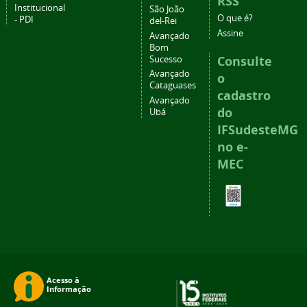
RSS
Institucional
São João
O que é?
- PDI
del-Rei
Assine
Avançado
Bom
Consulte
Sucesso
Avançado
o
Cataguases
cadastro
Avançado
do
Ubá
IFSudesteMG
no e-
MEC