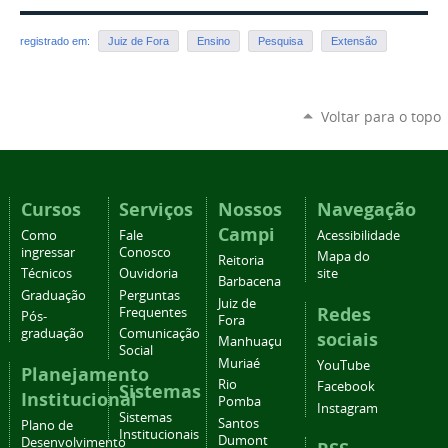
registrado em:
Juiz de Fora
Ensino
Pesquisa
Extensão
Voltar para o topo
Cursos
Serviços
Nossos
Navegação
Campi
Como
Fale
Acessibilidade
ingressar
Conosco
Mapa do
Reitoria
Técnicos
Ouvidoria
site
Barbacena
Graduação
Perguntas
Juiz de
Redes
Frequentes
Pós-
Fora
graduação
Comunicação
sociais
Manhuaçu
Social
Muriaé
YouTube
Planejamento
Rio
Facebook
Sistemas
Institucional
Pomba
Instagram
Sistemas
Santos
Plano de
Institucionais
Dumont
Desenvolvimento