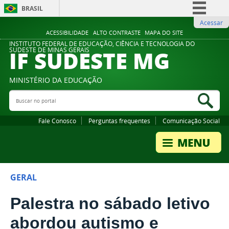
BRASIL
Acessar
Simplifique!
ACESSIBILIDADE
ALTO CONTRASTE
MAPA DO SITE
Comunica BR
INSTITUTO FEDERAL DE EDUCAÇÃO, CIÊNCIA E TECNOLOGIA DO
IF SUDESTE MG
SUDESTE DE MINAS GERAIS
Participe
Acesso à informação
MINISTÉRIO DA EDUCAÇÃO
Legislação
Buscar no portal
Bus
Canais
Fale Conosco
Perguntas frequentes
Comunicação Social
GERAL
Palestra no sábado letivo
abordou autismo e