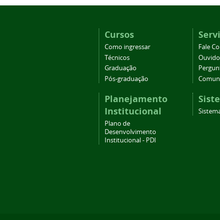
Cursos
Serv
Como ingressar
Fale C
Técnicos
Ouvido
Graduação
Pergun
Pós-graduação
Comuni
Planejamento
Sist
Institucional
Sistema
Plano de
Desenvolvimento
Institucional - PDI