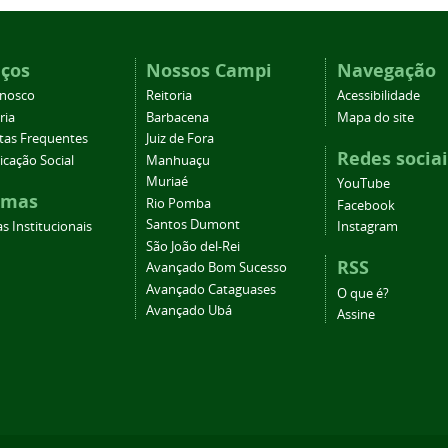
iços
Nossos Campi
Navegação
onosco
Reitoria
Acessibilidade
ria
Barbacena
Mapa do site
tas Frequentes
Juiz de Fora
Redes sociai
cação Social
Manhuaçu
Muriaé
YouTube
emas
Rio Pomba
Facebook
Santos Dumont
s Institucionais
Instagram
São João del-Rei
RSS
Avançado Bom Sucesso
Avançado Cataguases
O que é?
Avançado Ubá
Assine