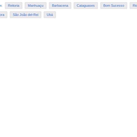
em:
Reitoria
Manhuaçu
Barbacena
Cataguases
Bom Sucesso
Ri
ora
São João del-Rei
Ubá