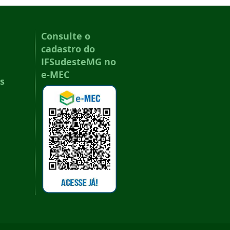
Consulte o
cadastro do
IFSudesteMG no
e-MEC
s