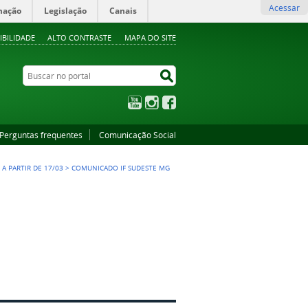
Acessar
mação
Legislação
Canais
IBILIDADE
ALTO CONTRASTE
MAPA DO SITE
Buscar no portal
Buscar no portal
YouTube
Instagram
Facebook
Perguntas frequentes
Comunicação Social
A PARTIR DE 17/03
>
COMUNICADO IF SUDESTE MG