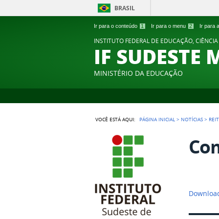
BRASIL
Ir para o conteúdo
1
Ir para o menu
2
Ir para
INSTITUTO FEDERAL DE EDUCAÇÃO, CIÊNCIA
IF SUDESTE 
MINISTÉRIO DA EDUCAÇÃO
VOCÊ ESTÁ AQUI:
PÁGINA INICIAL
>
NOTÍCIAS
>
REI
Com
Downloa