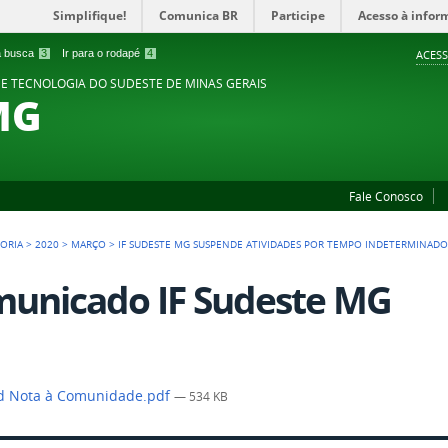
Simplifique!
Comunica BR
Participe
Acesso à infor
 a busca
3
Ir para o rodapé
4
ACESS
 E TECNOLOGIA DO SUDESTE DE MINAS GERAIS
MG
Fale Conosco
TORIA
>
2020
>
MARÇO
>
IF SUDESTE MG SUSPENDE ATIVIDADES POR TEMPO INDETERMINADO 
unicado IF Sudeste MG
d Nota à Comunidade.pdf
— 534 KB