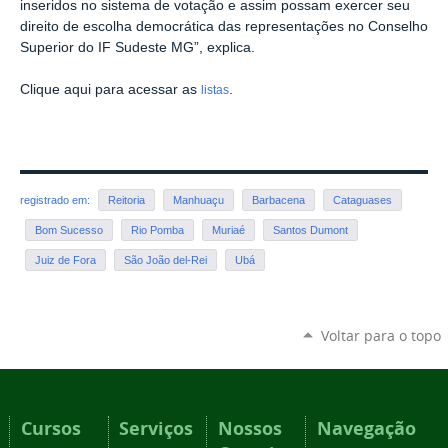
inseridos no sistema de votação e assim possam exercer seu
direito de escolha democrática das representações no Conselho
Superior do IF Sudeste MG”, explica.
Clique aqui para acessar as
.
listas
registrado em:
Reitoria
Manhuaçu
Barbacena
Cataguases
Bom Sucesso
Rio Pomba
Muriaé
Santos Dumont
Juiz de Fora
São João del-Rei
Ubá
Voltar para o topo
Cursos
Serviços
Nossos
Navegação