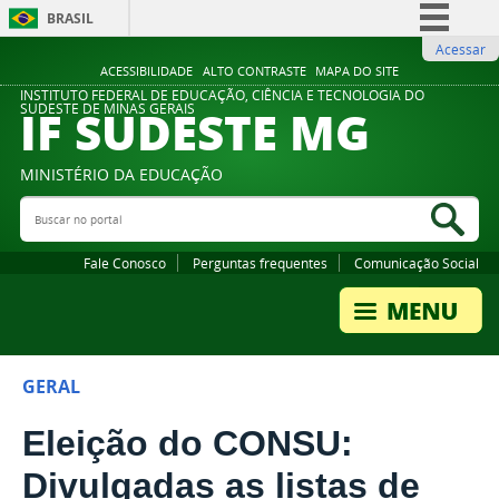
BRASIL
Acessar
Simplifique!
ACESSIBILIDADE
ALTO CONTRASTE
MAPA DO SITE
Comunica BR
INSTITUTO FEDERAL DE EDUCAÇÃO, CIÊNCIA E TECNOLOGIA DO
IF SUDESTE MG
SUDESTE DE MINAS GERAIS
Participe
Acesso à informação
MINISTÉRIO DA EDUCAÇÃO
Legislação
Buscar no portal
Bus
Canais
Fale Conosco
Perguntas frequentes
Comunicação Social
GERAL
Eleição do CONSU:
Divulgadas as listas de