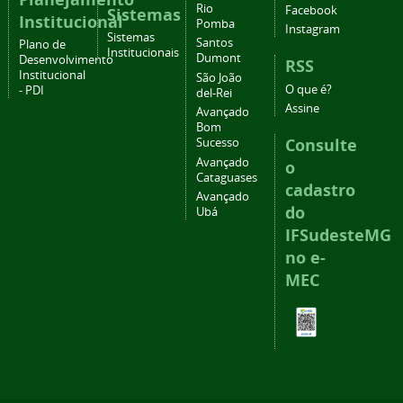
Rio
Facebook
Sistemas
Institucional
Pomba
Instagram
Sistemas
Santos
Plano de
Institucionais
Dumont
Desenvolvimento
RSS
Institucional
São João
O que é?
- PDI
del-Rei
Assine
Avançado
Bom
Consulte
Sucesso
Avançado
o
Cataguases
cadastro
Avançado
do
Ubá
IFSudesteMG
no e-
MEC