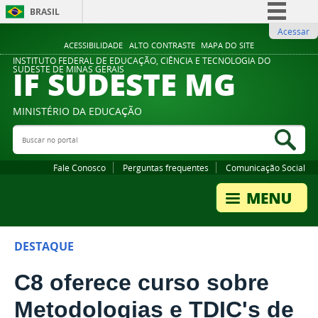
BRASIL
Acessar
Simplifique!
ACESSIBILIDADE
ALTO CONTRASTE
MAPA DO SITE
Comunica BR
INSTITUTO FEDERAL DE EDUCAÇÃO, CIÊNCIA E TECNOLOGIA DO
IF SUDESTE MG
SUDESTE DE MINAS GERAIS
Participe
Acesso à informação
MINISTÉRIO DA EDUCAÇÃO
Legislação
Buscar no portal
Bus
Canais
Fale Conosco
Perguntas frequentes
Comunicação Social
DESTAQUE
C8 oferece curso sobre
Metodologias e TDIC's de