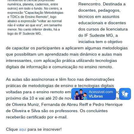
remetendo à ciência (expressão
Reencontro. Destinada a
numérica, planeta, cadernos, entre
outros) em todo o fundo. No centro, a
docentes, pedagogos,
expressão "Capacitação Metodologias
técnicos em assuntos
e TDICs de Ensino Remoto", logo
abaixo a expressão "voltar ao normal
educacionais e discentes
não é voltar ao que era", em tamanho
dos cursos de licenciatura
menor. No canto inferior direito, há a
logo do IF Sudeste MG.
do IF Sudeste MG, a
iniciativa tem o objetivo
de capacitar os participantes a aplicarem algumas metodologias
que possibilitam um aprendizado mais dinâmico e aulas mais
interessantes, com aplicação prática utilizando tecnologias
digitais de informação e comunicação no ensino remoto.
As a
ulas são assíncronas e têm foco nas demonstrações
práticas de metodologias de ensino e tecnologias digitais
voltadas para o ensino remoto emergencial.
O curso começa no
próximo dia 10 e vai até 20 de novembro deste ano. Emerson
de Oliveira Muniz, Fernanda de Abreu Reiff e Pedro Henrique
de Oliveira e Silva são os professores. Os concluintes
receberão certificado por e-mail.
Clique
para se inscrever!
aqui