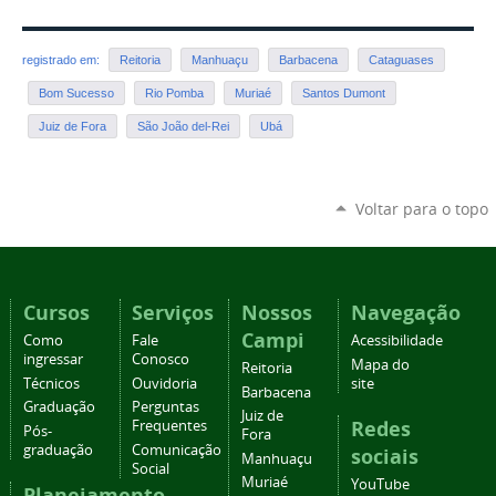
registrado em:
Reitoria
Manhuaçu
Barbacena
Cataguases
Bom Sucesso
Rio Pomba
Muriaé
Santos Dumont
Juiz de Fora
São João del-Rei
Ubá
Voltar para o topo
Cursos
Serviços
Nossos
Navegação
Campi
Como
Fale
Acessibilidade
ingressar
Conosco
Mapa do
Reitoria
Técnicos
Ouvidoria
site
Barbacena
Graduação
Perguntas
Juiz de
Redes
Frequentes
Pós-
Fora
graduação
Comunicação
sociais
Manhuaçu
Social
Muriaé
YouTube
Planejamento