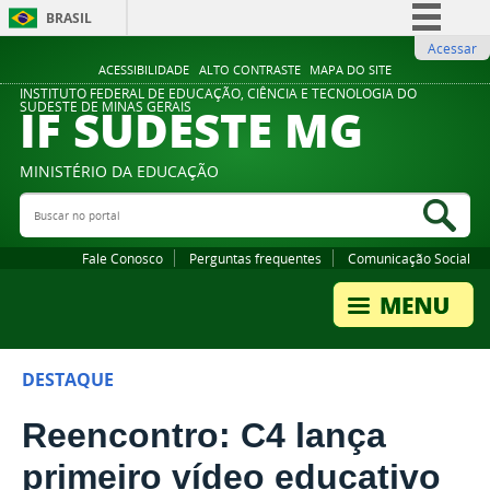
BRASIL
Acessar
Simplifique!
ACESSIBILIDADE
ALTO CONTRASTE
MAPA DO SITE
Comunica BR
INSTITUTO FEDERAL DE EDUCAÇÃO, CIÊNCIA E TECNOLOGIA DO
IF SUDESTE MG
SUDESTE DE MINAS GERAIS
Participe
Acesso à informação
MINISTÉRIO DA EDUCAÇÃO
Legislação
Buscar no portal
Bus
Canais
Fale Conosco
Perguntas frequentes
Comunicação Social
DESTAQUE
Reencontro: C4 lança
primeiro vídeo educativo