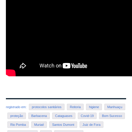
registrado em:
protocolos sanitários
Reitoria
higiene
Manhuaçu
proteção
Barbacena
Cataguases
Covid-19
Bom Sucesso
Rio Pomba
Muriaé
Santos Dumont
Juiz de Fora