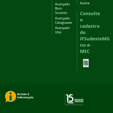
Assine
Avançado
Bom
Consulte
Sucesso
Avançado
o
Cataguases
cadastro
Avançado
do
Ubá
IFSudesteMG
no e-
MEC