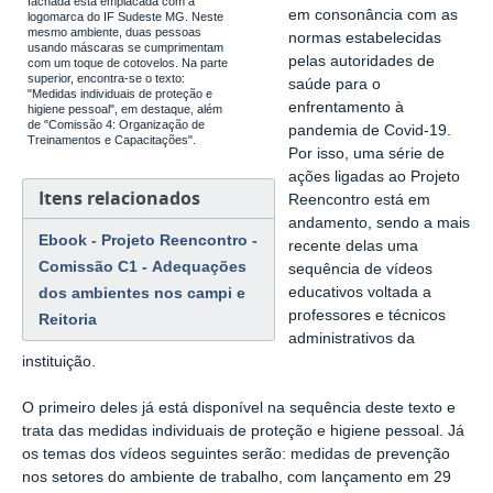
fachada está emplacada com a
em consonância com as
logomarca do IF Sudeste MG. Neste
mesmo ambiente, duas pessoas
normas estabelecidas
usando máscaras se cumprimentam
pelas autoridades de
com um toque de cotovelos. Na parte
superior, encontra-se o texto:
saúde para o
"Medidas individuais de proteção e
enfrentamento à
higiene pessoal", em destaque, além
de "Comissão 4: Organização de
pandemia de Covid-19.
Treinamentos e Capacitações".
Por isso, uma série de
ações ligadas ao Projeto
Itens relacionados
Reencontro está em
andamento, sendo a mais
Ebook - Projeto Reencontro -
recente delas uma
Comissão C1 - Adequações
sequência de vídeos
dos ambientes nos campi e
educativos voltada a
professores e técnicos
Reitoria
administrativos da
instituição.
O primeiro deles já está disponível na sequência deste texto e
trata das medidas individuais de proteção e higiene pessoal. Já
os temas dos vídeos seguintes serão: medidas de prevenção
nos setores do ambiente de trabalho, com lançamento em 29