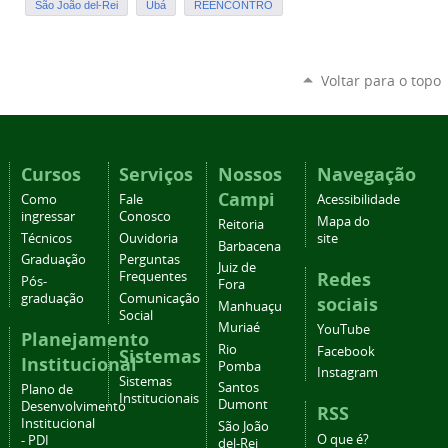
São João del-Rei
Ubá
REENCONTRO
Voltar para o topo
Cursos
Serviços
Nossos
Navegação
Campi
Como
Fale
Acessibilidade
ingressar
Conosco
Mapa do
Reitoria
Técnicos
Ouvidoria
site
Barbacena
Graduação
Perguntas
Juiz de
Redes
Frequentes
Pós-
Fora
graduação
Comunicação
sociais
Manhuaçu
Social
Muriaé
YouTube
Planejamento
Rio
Facebook
Sistemas
Institucional
Pomba
Instagram
Sistemas
Santos
Plano de
Institucionais
Dumont
Desenvolvimento
RSS
Institucional
São João
O que é?
- PDI
del-Rei