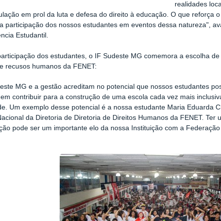
realidades loc
ulação em prol da luta e defesa do direito à educação. O que reforça 
a participação dos nossos estudantes em eventos dessa natureza", av
ência Estudantil
.
participação dos estudantes, o IF Sudeste MG comemora a escolha de
 de recusos humanos da FENET:
este MG e a gestão acreditam no potencial que nossos estudantes po
m contribuir para a construção de uma escola cada vez mais inclusiva
de. Um exemplo desse potencial é a nossa estudante Maria Eduarda Cib
Nacional da Diretoria de Diretoria de Direitos Humanos da FENET. Te
uição pode ser um importante elo da nossa Instituição com a Federaçã