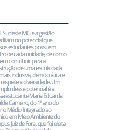
IF Sudeste MG e a gestão
editam no potencial que
sos estudantes possuem
tro de cada unidade, de como
em contribuir para a
strução de uma escola cada
mais inclusiva, democrática e
respeite a diversidade. Um
mplo desse potencial é a
sa estudante Maria Eduarda
lde Carneiro, do 1º ano do
ino Médio Integrado ao
nico em Meio Ambiente do
us Juiz de Fora, que foi eleita