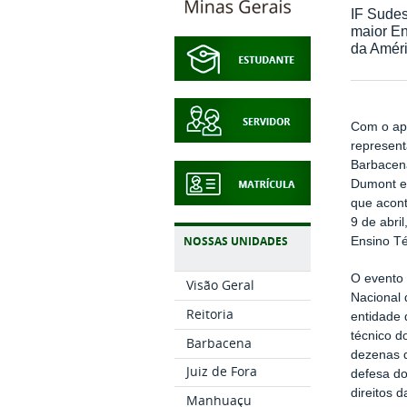
IF Sudes
maior En
da Améri
Com o ap
represent
Barbacena
Dumont e 
que acon
9 de abri
NOSSAS UNIDADES
Ensino Té
O evento
Visão Geral
Nacional 
Reitoria
entidade 
técnico d
Barbacena
dezenas d
Juiz de Fora
defesa do
direitos 
Manhuaçu