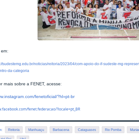
 em:
.ifsudestemg.edu.br/noticias/reitoria/2023/04/com-apoio-do-if-sudeste-mg-represe
ntro-da-categoria
er mais sobre a FENET, acesse:
ww.instagram.com/fenetoficial/?hl=pt-br
w.facebook.com/fenet.federacao/?locale=pt_BR
em:
Reitoria
Manhuaçu
Barbacena
Cataguases
Rio Pomba
Muria