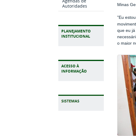
Agendas de
Minas Ger
Autoridades
"Eu estou
movimento
que eu já
PLANEJAMENTO
INSTITUCIONAL
necessári
o maior n
ACESSO À
INFORMAÇÃO