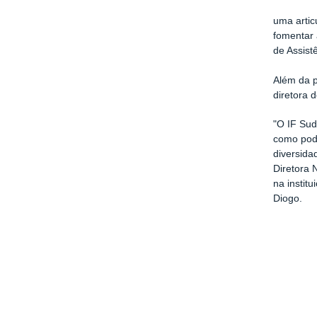
uma artic
fomentar 
de Assist
Além da 
diretora
"O IF Sud
como pode
diversida
Diretora 
na instit
Diogo.