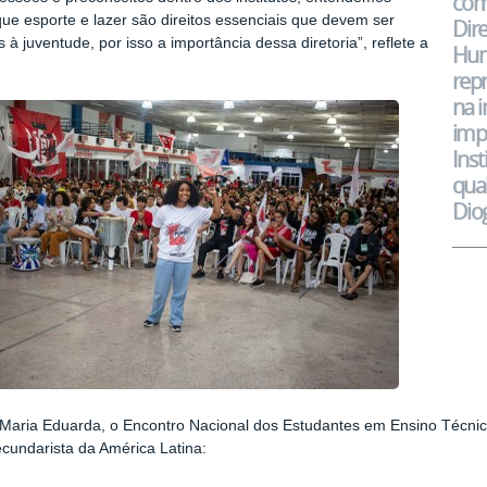
com
e esporte e lazer são direitos essenciais que devem ser
Dire
 à juventude, por isso a importância dessa diretoria”, reflete a
Hum
rep
na i
imp
Inst
qua
Dio
aria Eduarda, o Encontro Nacional dos Estudantes em Ensino Técnico
ecundarista da América Latina: