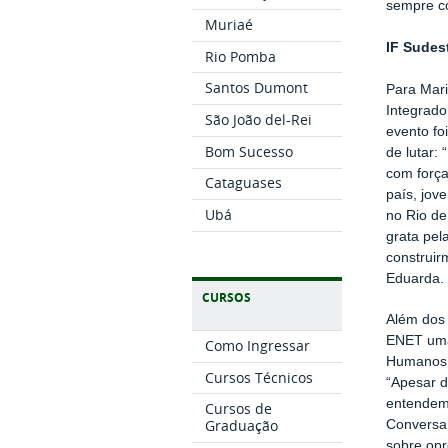
sempre c
Muriaé
IF Sudes
Rio Pomba
Santos Dumont
Para Mari
Integrado
São João del-Rei
evento f
Bom Sucesso
de lutar:
com força
Cataguases
país, jov
Ubá
no Rio de
grata pel
construir
Eduarda.
CURSOS
Além dos 
ENET uma 
Como Ingressar
Humanos 
Cursos Técnicos
“Apesar d
entendem
Cursos de
Graduação
Conversan
sobre opr