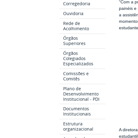
“Com a pr
Corregedoria
painéis e
Ouvidoria
a assistê
momentos 
Rede de
Acolhimento
estudante
Órgãos
Superiores
Órgãos
Colegiados
Especializados
Comissões e
Comitês
Plano de
Desenvolvimento
Institucional - PDI
Documentos
Institucionais
Estrutura
organizacional
A diretor
estudanti