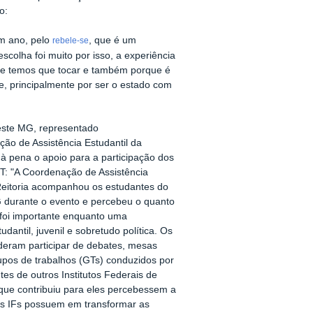
o:
um ano, pelo
, que é um
rebele-se
colha foi muito por isso, a experiência
que temos que tocar e também porque é
de, principalmente por ser o estado com
este MG, representado
ão de Assistência Estudantil da
u à pena o apoio para a participação dos
: "
A Coordenação de Assistência
Reitoria acompanhou os estudantes do
 durante o evento e percebeu o quanto
 foi importante enquanto uma
udantil, juvenil e sobretudo política. Os
deram participar de debates, mesas
upos de trabalhos (GTs) conduzidos por
tes de outros Institutos Federais de
 que contribuiu para eles percebessem a
os IFs possuem em transformar as