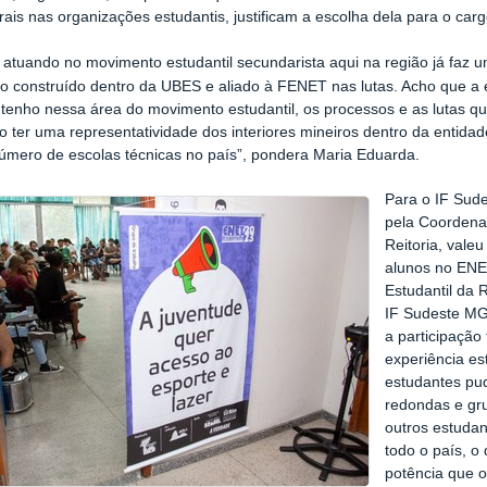
ais nas organizações estudantis, justificam a escolha dela para o carg
 atuando no movimento estudantil secundarista aqui na região já faz 
 construído dentro da UBES e aliado à FENET nas lutas. Acho que a es
 tenho nessa área do movimento estudantil, os processos e as lutas 
o ter uma representatividade dos interiores mineiros dentro da entida
úmero de escolas técnicas no país”, pondera Maria Eduarda.
Para o IF Sud
pela Coordenaç
Reitoria, vale
alunos no ENET
Estudantil da 
IF Sudeste MG
a participação
experiência est
estudantes pu
redondas e gr
outros estudan
todo o país, o
potência que 