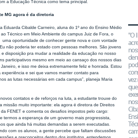
om a Educação Técnica como tema principal.
te MG agora é da diretoria
a Eduarda Cibalde Carneiro, aluna do 1º ano do Ensino Médio
"O 
 ao Técnico em Meio Ambiente do campus Juiz de Fora, o
oi uma oportunidade de conhecer gente nova e com vontade
acr
 “Eu não poderia ter estado com pessoas melhores. São jovens
nos
 e disposição pra mudar a realidade da educação no nosso
den
ens participativos mesmo em meio ao cansaço dos nossos dias
pod
 Janeiro, e isso me deixa extremamente feliz e honrada. Estou
con
a experiência e sei que vamos manter contato para
vez 
mos as lutas necessárias em cada campus”, planeja Maria
que 
exe
novos contatos e de reforços na luta, a estudante trouxe do
nos
missão muito importante: ela agora é diretora de Direitos
Ciba
da FENET e comenta os desafios impostos pelo cargo:
Ens
e termos a esperança de um governo mais progressista,
Téc
os que ainda há muitas demandas a serem executadas.
camp
do com os alunos, a gente percebe que faltam discussões
essões e preconceitos dentro dos institutos, entendemos