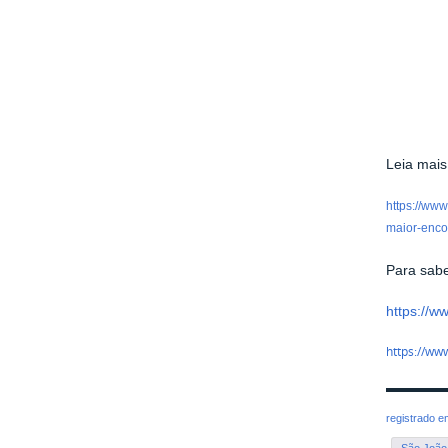
Leia mais
https://www
maior-enco
Para sab
https://w
https://ww
registrado 