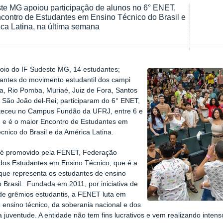
te MG apoiou participação de alunos no 6° ENET,
contro de Estudantes em Ensino Técnico do Brasil e
ca Latina, na última semana
oio do IF Sudeste MG, 14 estudantes;
antes do movimento estudantil dos campi
, Rio Pomba, Muriaé, Juiz de Fora, Santos
São João del-Rei; participaram do 6° ENET,
teceu no Campus Fundão da UFRJ, entre 6 e
l, e é o maior Encontro de Estudantes em
cnico do Brasil e da América Latina.
 é promovido pela FENET, Federação
dos Estudantes em Ensino Técnico, que é a
que representa os estudantes de ensino
o Brasil. Fundada em 2011, por iniciativa de
e grêmios estudantis, a FENET luta em
 ensino técnico, da soberania nacional e dos
da juventude. A entidade não tem fins lucrativos e vem realizando inten