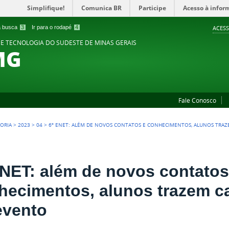
Simplifique!
Comunica BR
Participe
Acesso à infor
 a busca
3
Ir para o rodapé
4
ACESS
 E TECNOLOGIA DO SUDESTE DE MINAS GERAIS
MG
Fale Conosco
TORIA
>
2023
>
04
>
6º ENET: ALÉM DE NOVOS CONTATOS E CONHECIMENTOS, ALUNOS TRAZ
ENET: além de novos contatos
hecimentos, alunos trazem ca
evento