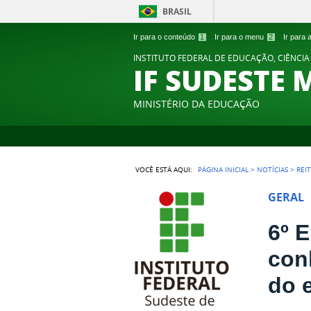
BRASIL
Ir para o conteúdo
1
Ir para o menu
2
Ir para
INSTITUTO FEDERAL DE EDUCAÇÃO, CIÊNCIA
IF SUDESTE 
MINISTÉRIO DA EDUCAÇÃO
VOCÊ ESTÁ AQUI:
PÁGINA INICIAL
>
NOTÍCIAS
>
REI
GERAL
6º 
con
do 