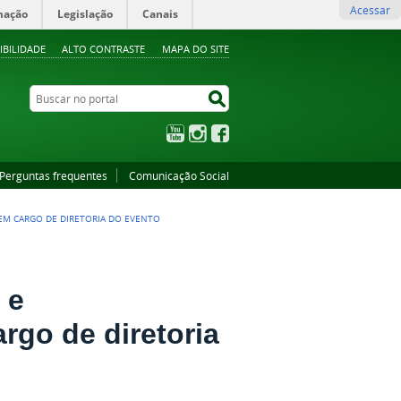
Acessar
mação
Legislação
Canais
IBILIDADE
ALTO CONTRASTE
MAPA DO SITE
Buscar no portal
Buscar no portal
YouTube
Instagram
Facebook
Perguntas frequentes
Comunicação Social
EM CARGO DE DIRETORIA DO EVENTO
 e
rgo de diretoria