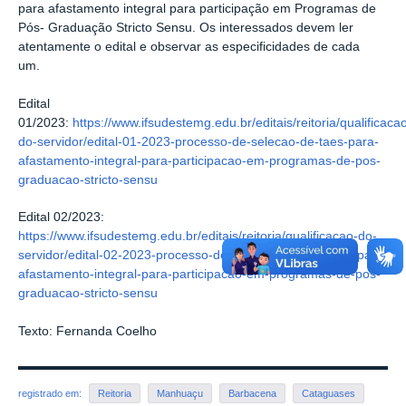
para afastamento integral para participação em Programas de
Pós- Graduação Stricto Sensu. Os interessados devem ler
atentamente o edital e observar as especificidades de cada
um.
Edital
01/2023:
https://www.ifsudestemg.edu.br/editais/reitoria/qualificaca
do-servidor/edital-01-2023-processo-de-selecao-de-taes-para-
afastamento-integral-para-participacao-em-programas-de-pos-
graduacao-stricto-sensu
Edital 02/2023:
https://www.ifsudestemg.edu.br/editais/reitoria/qualificacao-do-
servidor/edital-02-2023-processo-de-selecao-de-docentes-para-
afastamento-integral-para-participacao-em-programas-de-pos-
graduacao-stricto-sensu
Texto: Fernanda Coelho
registrado em:
Reitoria
Manhuaçu
Barbacena
Cataguases