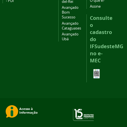
O que é?
- PDI
del-Rei
Assine
Avançado
Bom
Consulte
Sucesso
Avançado
o
Cataguases
cadastro
Avançado
do
Ubá
IFSudesteMG
no e-
MEC