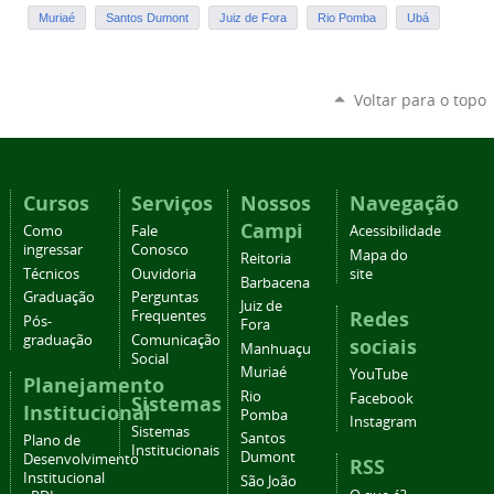
Muriaé
Santos Dumont
Juiz de Fora
Rio Pomba
Ubá
Voltar para o topo
Cursos
Serviços
Nossos
Navegação
Campi
Como
Fale
Acessibilidade
ingressar
Conosco
Mapa do
Reitoria
Técnicos
Ouvidoria
site
Barbacena
Graduação
Perguntas
Juiz de
Redes
Frequentes
Pós-
Fora
graduação
Comunicação
sociais
Manhuaçu
Social
Muriaé
YouTube
Planejamento
Rio
Facebook
Sistemas
Institucional
Pomba
Instagram
Sistemas
Santos
Plano de
Institucionais
Dumont
Desenvolvimento
RSS
Institucional
São João