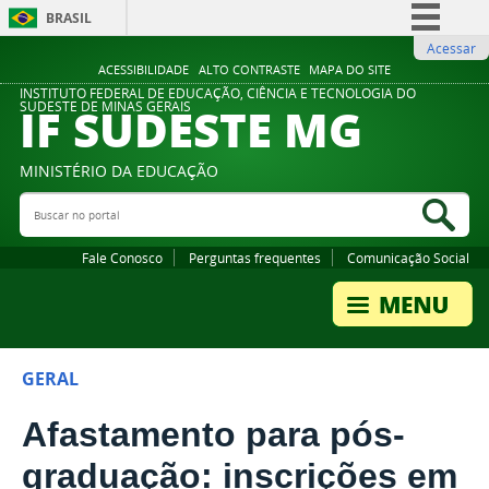
BRASIL
Acessar
Simplifique!
ACESSIBILIDADE
ALTO CONTRASTE
MAPA DO SITE
Comunica BR
INSTITUTO FEDERAL DE EDUCAÇÃO, CIÊNCIA E TECNOLOGIA DO
IF SUDESTE MG
SUDESTE DE MINAS GERAIS
Participe
Acesso à informação
MINISTÉRIO DA EDUCAÇÃO
Legislação
Buscar no portal
Bus
Canais
Fale Conosco
Perguntas frequentes
Comunicação Social
GERAL
Afastamento para pós-
graduação: inscrições em