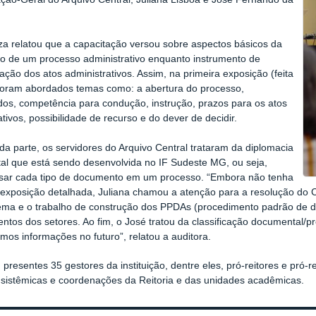
za relatou que a capacitação versou sobre aspectos básicos da
o de um processo administrativo enquanto instrumento de
zação dos atos administrativos. Assim, na primeira exposição (feita
 foram abordados temas como: a abertura do processo,
dos, competência para condução, instrução, prazos para os atos
ativos, possibilidade de recurso e do dever de decidir.
a parte, os servidores do Arquivo Central trataram da diplomacia
l que está sendo desenvolvida no IF Sudeste MG, ou seja,
sar cada tipo de documento em um processo. “Embora não tenha
exposição detalhada, Juliana chamou a atenção para a resolução do 
ema e o trabalho de construção dos PPDAs (procedimento padrão de d
ntos dos setores. Ao fim, o José tratou da classificação documental/p
mos informações no futuro”, relatou a auditora.
 presentes 35 gestores da instituição, dentre eles, pró-reitores e pró-r
s sistêmicas e coordenações da Reitoria e das unidades acadêmicas.