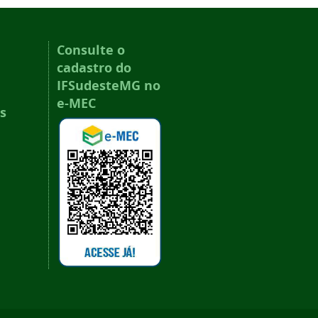
Consulte o
cadastro do
IFSudesteMG no
e-MEC
s