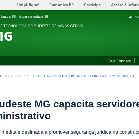
Simplifique!
Comunica BR
Participe
Acesso à infor
 a busca
3
Ir para o rodapé
4
ACESS
 E TECNOLOGIA DO SUDESTE DE MINAS GERAIS
MG
Fale Conosco
TORIA
>
2023
>
11
>
IF SUDESTE MG CAPACITA SERVIDORES EM PROCESSO ADMINISTRATIVO
Sudeste MG capacita servido
inistrativo
va inédita é destinada a promover segurança jurídica na constru