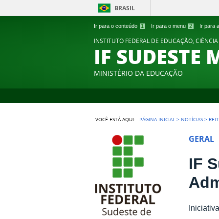
BRASIL
Ir para o conteúdo
1
Ir para o menu
2
Ir para
INSTITUTO FEDERAL DE EDUCAÇÃO, CIÊNCIA
IF SUDESTE 
MINISTÉRIO DA EDUCAÇÃO
VOCÊ ESTÁ AQUI:
PÁGINA INICIAL
>
NOTÍCIAS
>
REI
GERAL
IF 
Adm
Iniciati