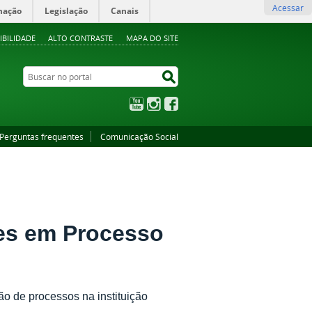
Acessar
mação
Legislação
Canais
IBILIDADE
ALTO CONTRASTE
MAPA DO SITE
Buscar no portal
Buscar no portal
YouTube
Instagram
Facebook
Perguntas frequentes
Comunicação Social
res em Processo
ção de processos na instituição