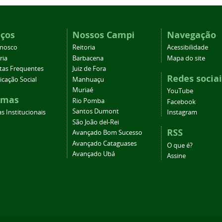
iços
Nossos Campi
Navegação
onosco
Reitoria
Acessibilidade
ria
Barbacena
Mapa do site
tas Frequentes
Juiz de Fora
Redes sociai
cação Social
Manhuaçu
Muriaé
YouTube
emas
Rio Pomba
Facebook
Santos Dumont
s Institucionais
Instagram
São João del-Rei
RSS
Avançado Bom Sucesso
Avançado Cataguases
O que é?
Avançado Ubá
Assine