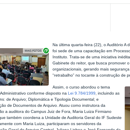
Na última quarta-feira (22), o Auditório 
Exibir carrossel de imagens
foi sede de uma capacitação em Processo 
Instituto. Trata-se de uma iniciativa iné
Gabinete do reitor, que busca promover o
organizacionais, gerando mais segurança 
“retrabalho” no tocante à construção de p
Assim, o curso abordou o tema
Administrativo conforme disposto na
Lei 9.784/1999
, incluindo as
s: de Arquivo; Diplomática e Tipologia Documental; e
ação de Documentos de Arquivo. Atuou como instrutora da
ão a auditora do Campus Juiz de Fora, Maria Luiza Firmiano
 que também coordena a Unidade de Auditoria Geral do IF Sudeste
mente com Maria Luiza, participaram os servidores da
ão-Geral do Arquivo Central, Juliana Lisboa e José Fernando da