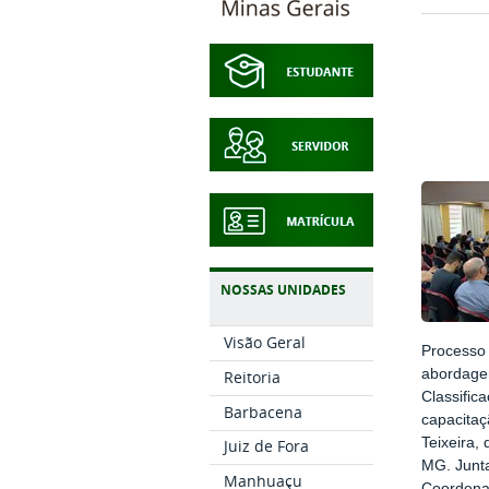
NOSSAS UNIDADES
Visão Geral
Processo 
abordagen
Reitoria
Classific
Barbacena
capacitaç
Teixeira,
Juiz de Fora
MG. Junta
Manhuaçu
Coordenaç