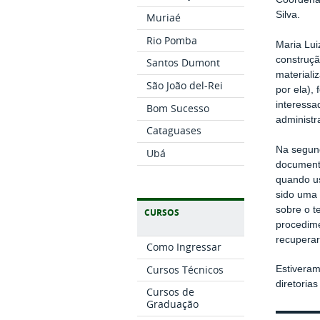
Silva.
Muriaé
Rio Pomba
Maria Lui
construçã
Santos Dumont
materiali
São João del-Rei
por ela),
interessa
Bom Sucesso
administr
Cataguases
Na segund
Ubá
documenta
quando u
sido uma 
sobre o t
CURSOS
procedime
recuperar
Como Ingressar
Cursos Técnicos
Estiveram
diretoria
Cursos de
Graduação