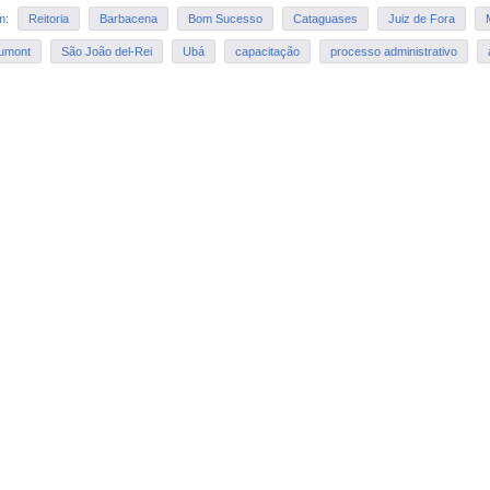
em:
Reitoria
Barbacena
Bom Sucesso
Cataguases
Juiz de Fora
umont
São João del-Rei
Ubá
capacitação
processo administrativo