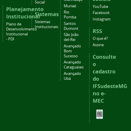
Social
Muriaé
YouTube
Planejamento
Rio
Facebook
Sistemas
Institucional
Pomba
Instagram
Sistemas
Santos
Plano de
Institucionais
Dumont
Desenvolvimento
RSS
Institucional
São João
O que é?
- PDI
del-Rei
Assine
Avançado
Bom
Consulte
Sucesso
Avançado
o
Cataguases
cadastro
Avançado
do
Ubá
IFSudesteMG
no e-
MEC