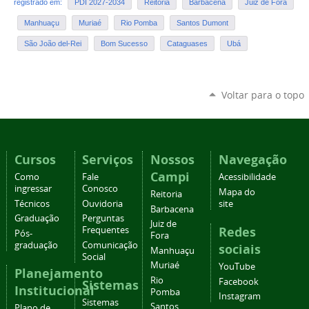
registrado em:
PDI 2027-2034
Reitoria
Barbacena
Juiz de Fora
Manhuaçu
Muriaé
Rio Pomba
Santos Dumont
São João del-Rei
Bom Sucesso
Cataguases
Ubá
Voltar para o topo
Cursos
Serviços
Nossos
Navegação
Campi
Como
Fale
Acessibilidade
ingressar
Conosco
Mapa do
Reitoria
Técnicos
Ouvidoria
site
Barbacena
Graduação
Perguntas
Juiz de
Redes
Frequentes
Pós-
Fora
graduação
Comunicação
sociais
Manhuaçu
Social
Muriaé
YouTube
Planejamento
Rio
Facebook
Sistemas
Institucional
Pomba
Instagram
Sistemas
Santos
Plano de