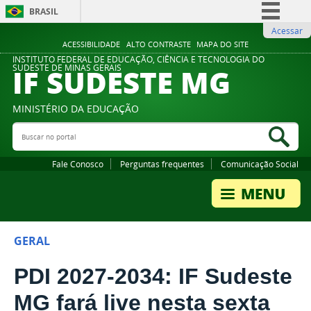
BRASIL
Acessar
Simplifique!
ACESSIBILIDADE
ALTO CONTRASTE
MAPA DO SITE
Comunica BR
INSTITUTO FEDERAL DE EDUCAÇÃO, CIÊNCIA E TECNOLOGIA DO
IF SUDESTE MG
SUDESTE DE MINAS GERAIS
Participe
Acesso à informação
MINISTÉRIO DA EDUCAÇÃO
Legislação
Buscar no portal
Bus
Canais
Fale Conosco
Perguntas frequentes
Comunicação Social
GERAL
PDI 2027-2034: IF Sudeste
MG fará live nesta sexta