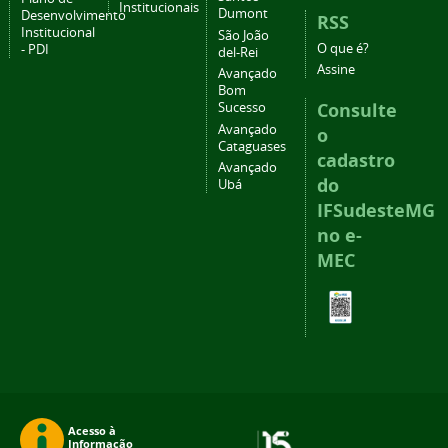
Institucionais
Dumont
Desenvolvimento
RSS
Institucional
São João
O que é?
- PDI
del-Rei
Assine
Avançado
Bom
Consulte
Sucesso
Avançado
o
Cataguases
cadastro
Avançado
do
Ubá
IFSudesteMG
no e-
MEC