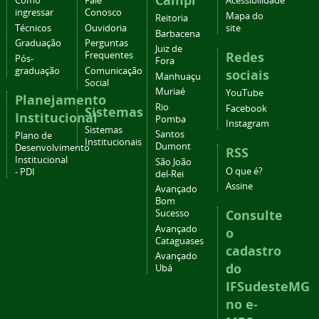
Campi
Como
Fale
Acessibilidade
ingressar
Conosco
Mapa do
Reitoria
Técnicos
Ouvidoria
site
Barbacena
Graduação
Perguntas
Juiz de
Redes
Frequentes
Pós-
Fora
graduação
Comunicação
sociais
Manhuaçu
Social
Muriaé
YouTube
Planejamento
Rio
Facebook
Sistemas
Institucional
Pomba
Instagram
Sistemas
Santos
Plano de
Institucionais
Dumont
Desenvolvimento
RSS
Institucional
São João
O que é?
- PDI
del-Rei
Assine
Avançado
Bom
Consulte
Sucesso
Avançado
o
Cataguases
cadastro
Avançado
do
Ubá
IFSudesteMG
no e-