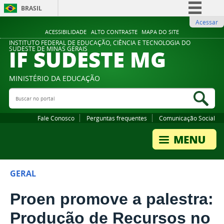
BRASIL
Acessar
Simplifique!
ACESSIBILIDADE
ALTO CONTRASTE
MAPA DO SITE
Comunica BR
INSTITUTO FEDERAL DE EDUCAÇÃO, CIÊNCIA E TECNOLOGIA DO
IF SUDESTE MG
SUDESTE DE MINAS GERAIS
Participe
Acesso à informação
MINISTÉRIO DA EDUCAÇÃO
Legislação
Buscar no portal
Bus
Canais
Fale Conosco
Perguntas frequentes
Comunicação Social
GERAL
Proen promove a palestra:
Produção de Recursos no