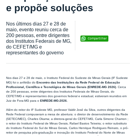
e propõe soluções
Nos últimos dias 27 e 28 de
maio, evento reuniu cerca de
200 pessoas, entre dirigentes
Compartilhar
dos Institutos Federais de MG,
do CEFET/MG e
representantes do governo
Nos dias 27 e 28 de maio, o Instituto Federal do Sudeste de Minas Gerais (IF Sudeste
MG) foi o anfitrião do
Encontro das Instituições da Rede Federal de Educação
Profissional, Científica e Tecnológica de Minas Gerais (ENREDE-MG 2026)
. C
erca
de 200 pessoas, entre dirigentes dos Institutos Federais de Minas Gerais, do
CEFET/MG e representantes dos governos federal e estadual, estiveram reunidos em
Juiz de Fora-MG para o
ENREDE-MG-2026.
Além do reitor do IF Sudeste MG, professor Valdir José da Silva, outros dirigentes da
Rede Federal compuseram a mesa de abertura: o diretor de desenvolvimento da Rede
(SETEC/MEC), Charles Okama; a diretora-geral do CEFET-MG, Carla Simone Chamon ;
o reitor do Instituto Federal de Minas Gerais, Rafael Bastos Teixeira; o reitor substituto
do Instituto Federal do Sul de Minas Gerais, Carlos Henrique Rodrigues Reinato,
o p
ró-
reitor de pesquisa pós-graduação e inovação do
Instituto Federal do Norte de Minas