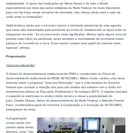
solidariedade. O apoio das instituições de Minas Gerais e de todo o Brasil,
especialmente por meio das ações solidárias da Rede Federal, foi muito importante
para nos dar força nesse momento de retomada. Isso reforça ainda mais o valor da
união entre as instituições”.
Valdir lembrou ainda que o encontro marcou a retomada presencial de uma agenda
que havia sido interrompida pela pandemia da Covid-19, fortalecendo os laços entre os
integrantes da rede: "foi um reencontro muito significativo. Mesmo após alguns anos do
período mais crítico da pandemia, ainda sentimos a necessidade de reconstruir esses
espaços de convivência e troca. Esse evento cumpriu esse papel de maneira muito
especial”, afirmou.
Programação
“Juros por educação”
O diretor de desenvolvimento institucional do IFMG e coordenador do Fórum de
desenvolvimento institucional da REDE SETEC/MEC, Wilson Costa, mediou uma mesa
redonda sobre o programa "
Juros por Educação", que
é uma iniciativa do Governo
Federal que converte a redução dos juros das dívidas dos estados com a União em
investimentos diretos na Educação Profissional e Tecnológica (EPT)
. O objetivo principal
é expandir as matrículas no ensino médio técnico e elevar a produtividade do
país.
Charles Okama, diretor de desenvolvimento da Rede Federal, e Marcela Ferreira
Paes, coordenadora-geral de Incentivo à Cooperação e à Inovação da SETEC/MEC,
participaram da mesa.
A programação
contou ainda com
painéis sobre temas
diversos, como "Uso