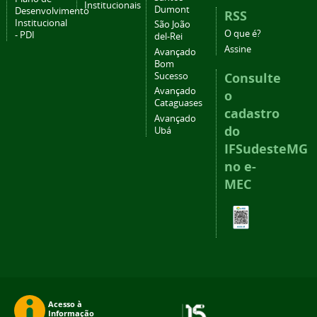
Institucionais
Dumont
Desenvolvimento
RSS
Institucional
São João
O que é?
- PDI
del-Rei
Assine
Avançado
Bom
Consulte
Sucesso
Avançado
o
Cataguases
cadastro
Avançado
do
Ubá
IFSudesteMG
no e-
MEC