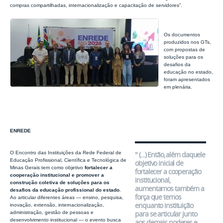
compras compartilhadas, internacionalização e capacitação de servidores”.
Os documentos
produzidos nos GTs,
com propostas de
soluções para os
desafios da
educação no estado,
foram apresentados
em plenária.
ENREDE
" (...) Então, além daquele
O Encontro das Instituições da Rede Federal de
Educação Profissional, Científica e Tecnológica de
objetivo inicial de
Minas Gerais tem como objetivo
fortalecer a
fortalecer a cooperação
cooperação institucional e promover a
institucional,
construção coletiva de soluções para os
aumentamos também a
desafios da educação profissional do estado
.
força que temos
Ao articular diferentes áreas — ensino, pesquisa,
enquanto instituição
inovação, extensão, internacionalização,
para se articular junto
administração, gestão de pessoas e
desenvolvimento institucional — o evento busca
aos demais poderes e