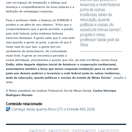
criar um espaço de integração e diálogo que
levarmos a rede federal
favoreça o compartilhamento de boas práticas e a
junto às outras
definição de estratégias conjuntas.
instâncias, tanto da
educação, quanto
Para o professor Valdir, o balanço do ENREDE é
políticas e sociais do
positivo e vai além do seu objetivo: "Acho que o
estado de Minas Gerais
",
comprometimento que a gente percebe, a paixão
pela rede federal, pelos institutos federais
propõe o reitor,
merecem destaque. A gente sabe que é uma rede,
professor Valdir José da
mas quando a gente se junta, a gente vê que é
Silva.
muito mais do que isso, a gente tem um
sentimento de pertecimento, de comunidade,
muito forte. A gente se encontra e percebe a
nossa identidade, percebemos o quanto que nós, da rede em Minas, temos força.
Então, além daquele objetivo inicial de fortalecer a cooperação institucional,
aumentamos também a força que temos enquanto instituição para se articular
junto aos demais poderes e levarmos a rede federal junto às outras instâncias,
tanto da educação, quanto políticas e sociais do estado de Minas Gerais
", propõe o
reitor.
O Reitor substituto do Instituto Federal do Sul de Minas Gerais,
Carlos Henrique
Rodrigues Reinato
Conteúdo relacionado
Começa nesta quarta-feira (27) o Enrede-MG 2026