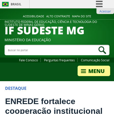
BRASIL
Acessar
Simplifique!
ACESSIBILIDADE
ALTO CONTRASTE
MAPA DO SITE
Comunica BR
INSTITUTO FEDERAL DE EDUCAÇÃO, CIÊNCIA E TECNOLOGIA DO
IF SUDESTE MG
SUDESTE DE MINAS GERAIS
Participe
Acesso à informação
MINISTÉRIO DA EDUCAÇÃO
Legislação
Buscar no portal
Bus
Canais
Fale Conosco
Perguntas frequentes
Comunicação Social
DESTAQUE
ENREDE fortalece
cooperação institucional