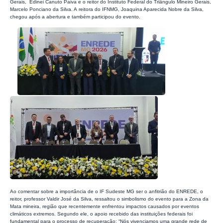
Gerais,
Edinei Canuto Paiva
e o reitor do Instituto Federal do Triângulo Mineiro Gerais,
Marcelo Ponciano da Silva. A
reitora do IFNMG, Joaquina Aparecida Nobre da Silva,
chegou após a abertura e também participou do evento.
Ao comentar sobre a importância de o IF Sudeste MG ser o anfitrião do ENREDE, o
reitor, professor Valdir José da Silva,
ressaltou o simbolismo do evento para a Zona da
Mata mineira, região que recentemente enfrentou impactos causados por eventos
climáticos extremos. Segundo ele, o apoio recebido das instituições federais foi
fundamental para o processo de recuperação: “Nós vivenciamos uma grande rede de