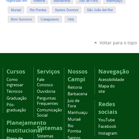
registrado em:
Reitoria
Barbacena
Juiz de Fora
Manhuaçu
Muriaé
Rio Pomba
Santos Dumont
São João del-Rei
Bom Sucesso
Cataguases
Ubá
Voltar para o topo
Cursos
Serviços
Nossos
Navegação
Campi
Como
Fale
Acessibilidade
ingressar
Conosco
Mapa do
Reitoria
Técnicos
Ouvidoria
site
Barbacena
Graduação
Perguntas
Juiz de
Redes
Frequentes
Pós-
Fora
graduação
Comunicação
sociais
Manhuaçu
Social
Muriaé
YouTube
Planejamento
Rio
Facebook
Sistemas
Institucional
Pomba
Instagram
Sistemas
Santos
Plano de