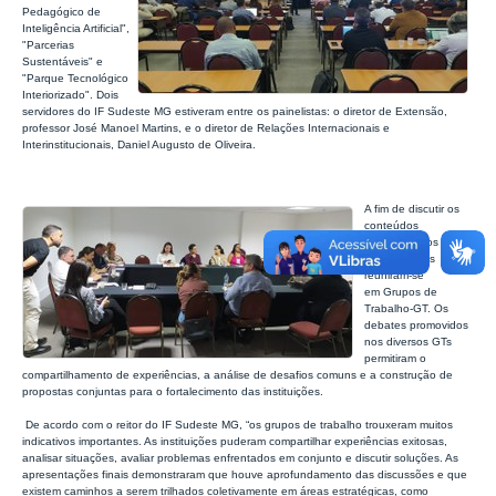
Pedagógico de
Inteligência Artificial",
"Parcerias
Sustentáveis" e
"Parque Tecnológico
Interiorizado". Dois
servidores do IF Sudeste MG estiveram entre os painelistas: o diretor de Extensão,
professor José Manoel Martins, e o diretor de Relações Internacionais e
Interinstitucionais, Daniel Augusto de Oliveira.
A fim de discutir os
conteúdos
abordados, os
partiticipantes
reuniram-se
em Grupos de
Trabalho-GT.
Os
debates promovidos
nos diversos GTs
permitiram o
compartilhamento de experiências, a análise de desafios comuns e a construção de
propostas conjuntas para o fortalecimento das instituições.
De acordo com o reitor do IF Sudeste MG, “os grupos de trabalho trouxeram muitos
indicativos importantes. As instituições puderam compartilhar experiências exitosas,
analisar situações, avaliar problemas enfrentados em conjunto e discutir soluções. As
apresentações finais demonstraram que houve aprofundamento das discussões e que
existem caminhos a serem trilhados coletivamente em áreas estratégicas, como