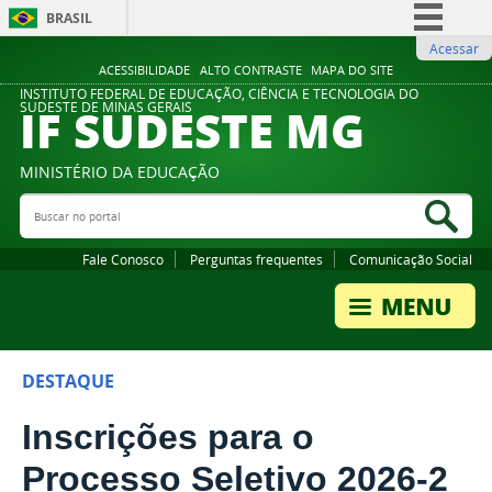
BRASIL
Acessar
Simplifique!
ACESSIBILIDADE
ALTO CONTRASTE
MAPA DO SITE
Comunica BR
INSTITUTO FEDERAL DE EDUCAÇÃO, CIÊNCIA E TECNOLOGIA DO
IF SUDESTE MG
SUDESTE DE MINAS GERAIS
Participe
Acesso à informação
MINISTÉRIO DA EDUCAÇÃO
Legislação
Buscar no portal
Bus
Canais
Fale Conosco
Perguntas frequentes
Comunicação Social
DESTAQUE
Inscrições para o
Processo Seletivo 2026-2