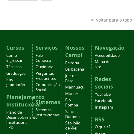
Voltar para o topo
Cursos
Serviços
Nossos
Navegação
Campi
Como
Fale
Acessibilidade
ingressar
Conosco
Mapa do
Reitoria
Técnicos
Ouvidoria
site
Barbacena
Graduação
Perguntas
Juiz de
Redes
Frequentes
Pós-
Fora
graduação
Comunicação
sociais
Manhuaçu
Social
Muriaé
YouTube
Planejamento
Rio
Facebook
Sistemas
Institucional
Pomba
Instagram
Sistemas
Santos
Plano de
Institucionais
Dumont
Desenvolvimento
RSS
Institucional
São João
O que é?
- PDI
del-Rei
Assine