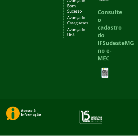
Avançado
Bom
Consulte
Sucesso
Avançado
o
Cataguases
cadastro
Avançado
do
Ubá
IFSudesteMG
no e-
MEC