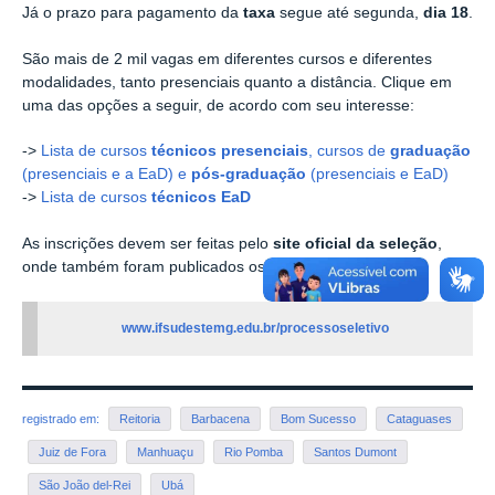
Já o prazo para pagamento da
taxa
segue até segunda,
dia 18
.
São mais de 2 mil vagas em diferentes cursos e diferentes
modalidades, tanto presenciais quanto a distância. Clique em
uma das opções a seguir, de acordo com seu interesse:
->
Lista de cursos
técnicos presenciais
, cursos de
graduação
(presenciais e a EaD) e
pós-graduação
(presenciais e EaD)
->
Lista de cursos
técnicos EaD
As inscrições devem ser feitas pelo
site oficial da seleção
,
onde também foram publicados os editais:
www.ifsudestemg.edu.br/processoseletivo
registrado em:
Reitoria
Barbacena
Bom Sucesso
Cataguases
Juiz de Fora
Manhuaçu
Rio Pomba
Santos Dumont
São João del-Rei
Ubá