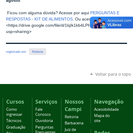
agosto
.
Ficou com alguma dúvida? Acesse por aqui
PERGUNTAS E
RESPOSTAS - KIT DE ALIMENTOS
. Ou acesse através do link
<https://drive.google.com/file/d/1lqIk1kb4LPH5SaGtN5FvlkKQDXbO
usp=sharing>
registrado em:
Reitoria
Voltar para o topo
Cursos
Serviços
Nossos
Navegação
Campi
Como
Fale
Acessibilidade
ingressar
Conosco
Mapa do
Reitoria
Técnicos
Ouvidoria
site
Barbacena
Graduação
Perguntas
Juiz de
Redes
Frequentes