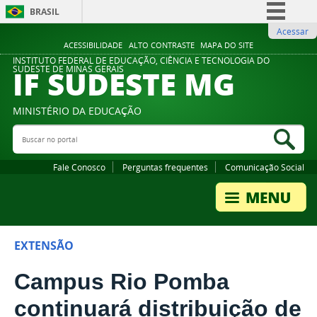
BRASIL
Acessar
Simplifique!
ACESSIBILIDADE
ALTO CONTRASTE
MAPA DO SITE
Comunica BR
INSTITUTO FEDERAL DE EDUCAÇÃO, CIÊNCIA E TECNOLOGIA DO
IF SUDESTE MG
SUDESTE DE MINAS GERAIS
Participe
Acesso à informação
MINISTÉRIO DA EDUCAÇÃO
Legislação
Buscar no portal
Bus
Canais
Fale Conosco
Perguntas frequentes
Comunicação Social
EXTENSÃO
Campus Rio Pomba
continuará distribuição de