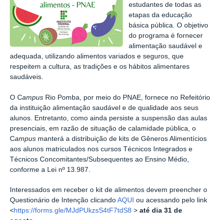
estudantes de todas as
etapas da educação
básica pública. O objetivo
do programa é fornecer
alimentação saudável e
adequada, utilizando alimentos variados e seguros, que
respeitem a cultura, as tradições e os hábitos alimentares
saudáveis.
O C
ampus
Rio Pomba, por meio do PNAE, fornece no Refeitório
da instituição alimentação saudável e de qualidade aos seus
alunos. Entretanto, como ainda persiste a suspensão das aulas
presenciais, em razão de situação de calamidade pública, o
C
ampus
manterá a distribuição de kits de Gêneros Alimentícios
aos alunos matriculados nos cursos Técnicos Integrados e
Técnicos Concomitantes/Subsequentes ao Ensino Médio,
conforme a Lei nº 13.987.
Interessados em receber o kit de alimentos devem preencher o
Questionário de Intenção clicando
AQUI
ou acessando pelo link
<
https://forms.gle/MJdPUkzsS4tF7tdS8
>
até dia 31 de