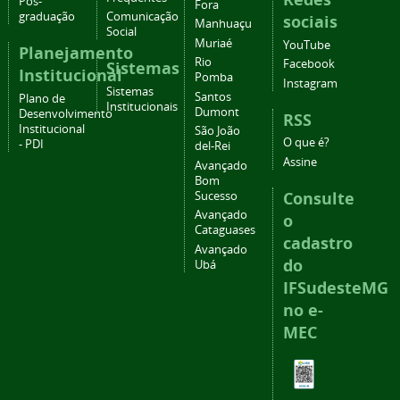
Pós-
Fora
graduação
Comunicação
sociais
Manhuaçu
Social
Muriaé
YouTube
Planejamento
Rio
Facebook
Sistemas
Institucional
Pomba
Instagram
Sistemas
Santos
Plano de
Institucionais
Dumont
Desenvolvimento
RSS
Institucional
São João
O que é?
- PDI
del-Rei
Assine
Avançado
Bom
Consulte
Sucesso
Avançado
o
Cataguases
cadastro
Avançado
do
Ubá
IFSudesteMG
no e-
MEC