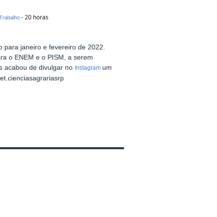
- 20 horas
Trabalho
to
para janeiro e fevereiro de 2022.
ara o ENEM e o PISM, a serem
s acabou de divulgar no
um
Instagram
et.cienciasagrariasrp