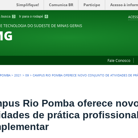
Simplifique!
Comunica BR
Participe
Acesso à infor
 a busca
3
Ir para o rodapé
4
ACESS
 E TECNOLOGIA DO SUDESTE DE MINAS GERAIS
MG
Fale Conosco
 POMBA
>
2021
>
09
>
CAMPUS RIO POMBA OFERECE NOVO CONJUNTO DE ATIVIDADES DE PR
pus Rio Pomba oferece novo
vidades de prática profission
plementar