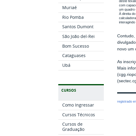
deste texa
com capacet
Muriaé
um quadro 
À direita do
Rio Pomba
calculador
interagindo
Santos Dumont
São João del-Rei
Contudo, 
divulgado
Bom Sucesso
novo um c
Cataguases
As inscri
Ubá
Mais inf
(cgg.rio
(sectec.
CURSOS
registrado 
Como Ingressar
Cursos Técnicos
Cursos de
Graduação