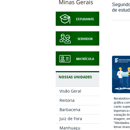
Segundo 
de estud
NOSSAS UNIDADES
Visão Geral
#pratodosv
Reitoria
gráfica com
canto super
Barbacena
logomarca
variação br
Juiz de Fora
imagem, em 
"Atividades
letras bran
Manhuaçu