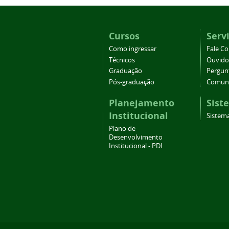
Cursos
Serv
Como ingressar
Fale C
Técnicos
Ouvido
Graduação
Pergun
Pós-graduação
Comuni
Planejamento
Sist
Institucional
Sistema
Plano de
Desenvolvimento
Institucional - PDI