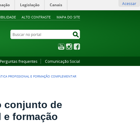
Acessar
mação
Legislação
Canais
IBILIDADE
ALTO CONTRASTE
MAPA DO SITE
Buscar no portal
Buscar no portal
YouTube
Instagram
Facebook
Perguntas frequentes
Comunicação Social
ÁTICA PROFISSIONAL E FORMAÇÃO COMPLEMENTAR
 conjunto de
al e formação