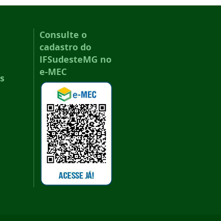
Consulte o
cadastro do
IFSudesteMG no
e-MEC
s