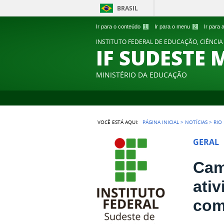
BRASIL
Ir para o conteúdo
1
Ir para o menu
2
Ir para
INSTITUTO FEDERAL DE EDUCAÇÃO, CIÊNCIA
IF SUDESTE 
MINISTÉRIO DA EDUCAÇÃO
VOCÊ ESTÁ AQUI:
PÁGINA INICIAL
>
NOTÍCIAS
>
RIO
GERAL
Cam
ati
com