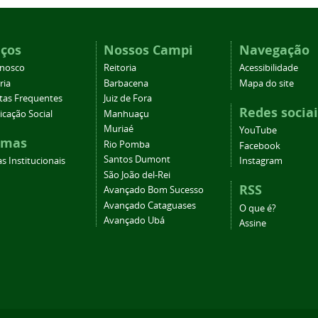
iços
Nossos Campi
Navegação
onosco
Reitoria
Acessibilidade
ria
Barbacena
Mapa do site
tas Frequentes
Juiz de Fora
Redes sociai
cação Social
Manhuaçu
Muriaé
YouTube
emas
Rio Pomba
Facebook
Santos Dumont
s Institucionais
Instagram
São João del-Rei
RSS
Avançado Bom Sucesso
Avançado Cataguases
O que é?
Avançado Ubá
Assine