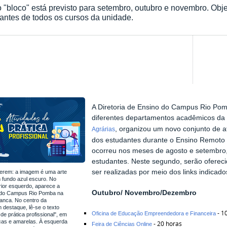
"bloco" está previsto para setembro, outubro e novembro. Objet
antes de todos os cursos da unidade.
A Diretoria de Ensino do Campus Rio Pom
diferentes departamentos acadêmicos
da
, organizou um novo conjunto de a
Agrárias
dos estudantes durante o Ensino Remoto 
ocorreu nos meses de agosto e setembro
estudantes. Neste segundo, serão ofereci
ser realizadas por meio dos links indicado
erem: a imagem é uma arte
 fundo azul escuro. No
ior esquerdo, aparece a
Outubro/ Novembro/Dezembro
 do Campus Rio Pomba na
anca. No centro da
destaque, lê-se o texto
- 1
Oficina de Educação Empreendedora e Financeira
 de prática profissional", em
cas e amarelas. À esquerda
- 20 horas
Feira de Ciências Online