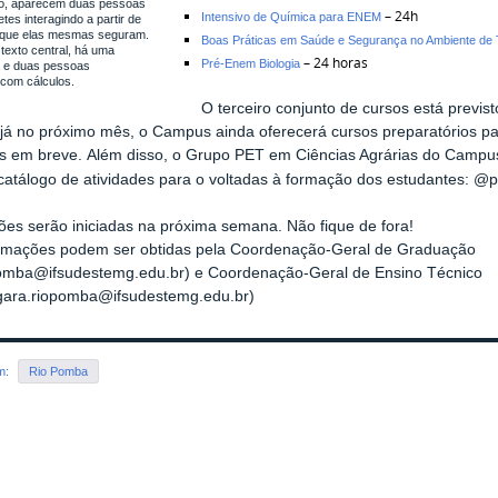
to, aparecem duas pessoas
– 24h
Intensivo de Química para ENEM
es interagindo a partir de
que elas mesmas seguram.
Boas Práticas em Saúde e Segurança no Ambiente de 
 texto central, há uma
– 24 horas
Pré-Enem Biologia
a e duas pessoas
 com cálculos.
O terceiro conjunto de cursos está previs
já n
o próximo mês, o Campus ainda oferecerá cursos
preparatórios p
s em breve. Além disso, o Grupo PET em Ciências Agrárias do Campu
atálogo de atividades para o voltadas à formação dos estudantes: @p
ções serão iniciadas na próxima semana. Não fique de fora!
ormações podem ser obtidas pela Coordenação-Geral de Graduação
pomba@ifsudestemg.edu.br) e Coordenação-Geral de Ensino Técnico
cgara.riopomba@ifsudestemg.edu.br)
em:
Rio Pomba