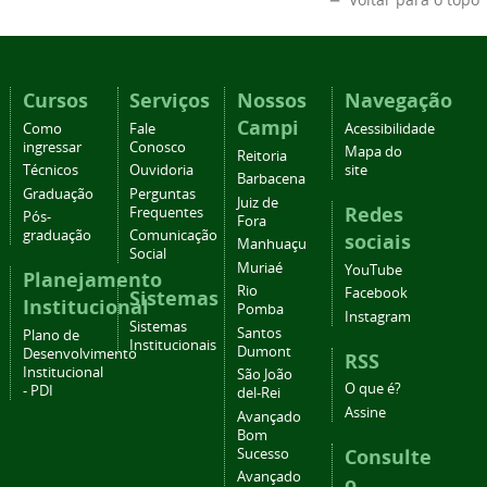
Cursos
Serviços
Nossos
Navegação
Campi
Como
Fale
Acessibilidade
ingressar
Conosco
Mapa do
Reitoria
Técnicos
Ouvidoria
site
Barbacena
Graduação
Perguntas
Juiz de
Redes
Frequentes
Pós-
Fora
graduação
Comunicação
sociais
Manhuaçu
Social
Muriaé
YouTube
Planejamento
Rio
Facebook
Sistemas
Institucional
Pomba
Instagram
Sistemas
Santos
Plano de
Institucionais
Dumont
Desenvolvimento
RSS
Institucional
São João
O que é?
- PDI
del-Rei
Assine
Avançado
Bom
Consulte
Sucesso
Avançado
o