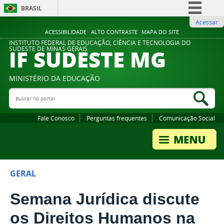
BRASIL
Acessar
Simplifique!
ACESSIBILIDADE
ALTO CONTRASTE
MAPA DO SITE
Comunica BR
INSTITUTO FEDERAL DE EDUCAÇÃO, CIÊNCIA E TECNOLOGIA DO
IF SUDESTE MG
SUDESTE DE MINAS GERAIS
Participe
Acesso à informação
MINISTÉRIO DA EDUCAÇÃO
Legislação
Buscar no portal
Bus
Canais
Fale Conosco
Perguntas frequentes
Comunicação Social
GERAL
Semana Jurídica discute
os Direitos Humanos na