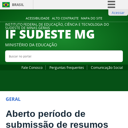
BRASIL
Acessar
Simplifique!
ACESSIBILIDADE
ALTO CONTRASTE
MAPA DO SITE
Comunica BR
INSTITUTO FEDERAL DE EDUCAÇÃO, CIÊNCIA E TECNOLOGIA DO
IF SUDESTE MG
SUDESTE DE MINAS GERAIS
Participe
Acesso à informação
MINISTÉRIO DA EDUCAÇÃO
Legislação
Buscar no portal
Bus
Canais
Fale Conosco
Perguntas frequentes
Comunicação Social
GERAL
Aberto período de
submissão de resumos