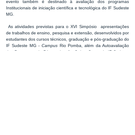
evento também é destinado à avaliação dos programas
Institucionais de iniciação científica e tecnológica do IF Sudeste
MG.
As atividades previstas para o XVI Simpósio apresentações
de
trabalhos de ensino, pesquisa e extensão, desenvolvidos por
estudantes dos cursos técnicos, graduação e pós-graduação do
IF Sudeste MG -
Campus
Rio Pomba, além da Autoavaliação
dos Programas de Pós-graduação
Stricto Sensu
do IF Sudeste
MG.
Confira o cronograma:
Cadastro dos participantes no sistema do
XVI Simpósio
(Obrigatório
para os que não possuem cadastro): a partir de 03/09/2025
Submissão de resumos:
0
3
/09/2025 a 08/10/2025
Avaliação dos trabalhos pela Comissão Avaliadora:
09/10/2025 a
29/10/2025
Prazo para ajustes dos resumos:
30/10/2025 a 08/11/2025
Divulgação do resultado final da avaliação dos trabalhos: a
partir de
10/11/2025
Divulgação de datas e horários das apresentações orais e pôsteres: