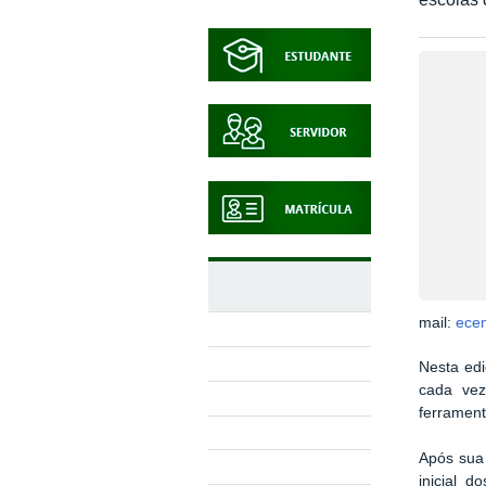
escolas 
NOSSAS UNIDADES
Visão Geral
Reitoria
Barbacena
Juiz de Fora
mail:
ece
Manhuaçu