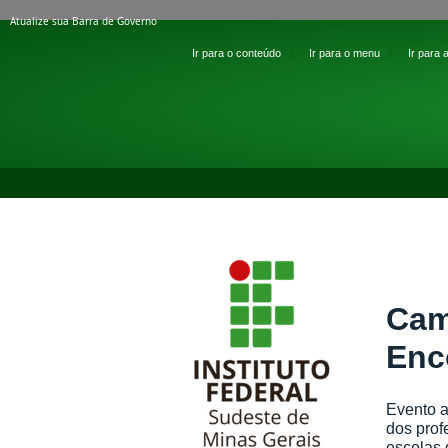
BRASIL
Ir para o conteúdo
1
Ir para o menu
2
Ir para
INSTITUTO FEDERAL DE EDUCAÇÃO, CIÊNCIA
IF SUDESTE
MINISTÉRIO DA EDUCAÇÃO
VOCÊ ESTÁ AQUI:
PÁGINA INICIAL
>
NOTÍCIAS
>
RIO
GERAL
Cam
Enc
Evento a
dos prof