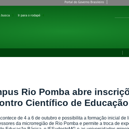
Simplifique!
Comunica BR
Participe
Acesso à infor
 a busca
3
Ir para o rodapé
4
ACESS
 E TECNOLOGIA DO SUDESTE DE MINAS GERAIS
 MG
Fale Conosco
 POMBA
>
CAMPUS RIO POMBA ABRE INSCRIÇÕES PARA O XIV ENCONTRO CIENTÍFICO DE EDU
pus Rio Pomba abre inscriçõ
ontro Científico de Educação
contece de 4 a 6 de outubro e possibilita a formação inicial de
essores da microrregião de Rio Pomba e permite a troca de exp