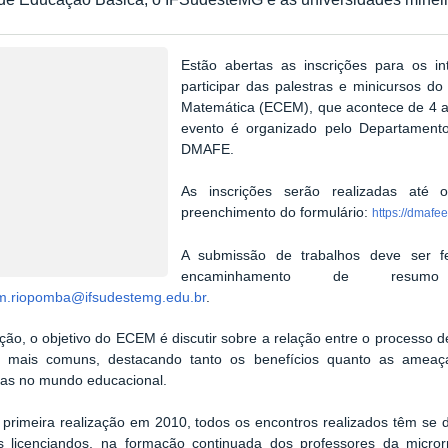
de Educação Básica, o IFSudesteMG e as universidades mineir
Estão abertas as inscrições para os i
participar das palestras e minicursos do
Matemática (ECEM), que acontece de 4 
evento é organizado pelo Departamento 
DMAFE.
As inscrições serão realizadas até 
preenchimento do formulário:
https://dmaf
A submissão de
trabalhos deve ser f
encaminhamento de res
m.riopomba@ifsudestemg.edu.br
.