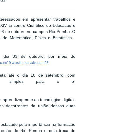
as.
Tweet
nteressados em apresentar trabalhos e
 XIV
Encontro Científico de Educação e
a 6 de outubro no campus Rio Pomba. O
de Matemática, Física e Estatística -
o dia
03 de outubro
, por meio do
eecem19.wixsite.com/xivecem23
eita até o dia 10 de setembro, com
umo simples
para o e-