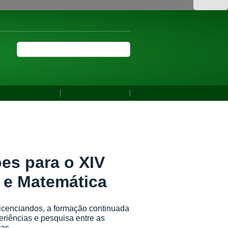
Acessar
mação
Legislação
Canais
IBILIDADE
ALTO CONTRASTE
MAPA DO SITE
Buscar no portal
Buscar no portal
YouTube
Instagram
Facebook
Perguntas frequentes
Comunicação Social
CAÇÃO E MATEMÁTICA
es para o XIV
 e Matemática
 licenciandos, a formação continuada
eriências e pesquisa entre as