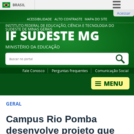
BRASIL
Acessar
Simplifique!
ACESSIBILIDADE
ALTO CONTRASTE
MAPA DO SITE
Comunica BR
INSTITUTO FEDERAL DE EDUCAÇÃO, CIÊNCIA E TECNOLOGIA DO
IF SUDESTE MG
SUDESTE DE MINAS GERAIS
Participe
Acesso à informação
MINISTÉRIO DA EDUCAÇÃO
Legislação
Buscar no portal
Bus
Canais
Fale Conosco
Perguntas frequentes
Comunicação Social
GERAL
Campus Rio Pomba
desenvolve projeto que