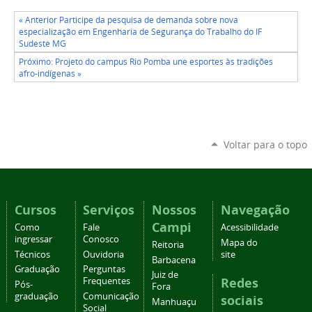
« Anterior Participe da pesquisa de demanda sobre nova
especialização em Engenharia de Segurança do Trabalho do IF
Sudeste MG
Próximo: Projeto do campus Rio Pomba une esportes às tradições
afro-indígenas »
Voltar para o topo
Cursos
Serviços
Nossos
Navegação
Campi
Como
Fale
Acessibilidade
ingressar
Conosco
Mapa do
Reitoria
Técnicos
Ouvidoria
site
Barbacena
Graduação
Perguntas
Juiz de
Redes
Frequentes
Pós-
Fora
graduação
Comunicação
sociais
Manhuaçu
Social