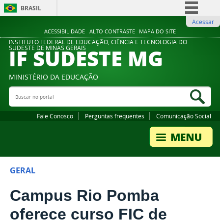
BRASIL
Acessar
Simplifique!
ACESSIBILIDADE
ALTO CONTRASTE
MAPA DO SITE
Comunica BR
INSTITUTO FEDERAL DE EDUCAÇÃO, CIÊNCIA E TECNOLOGIA DO
IF SUDESTE MG
SUDESTE DE MINAS GERAIS
Participe
Acesso à informação
MINISTÉRIO DA EDUCAÇÃO
Legislação
Buscar no portal
Bus
Canais
Fale Conosco
Perguntas frequentes
Comunicação Social
GERAL
Campus Rio Pomba
oferece curso FIC de