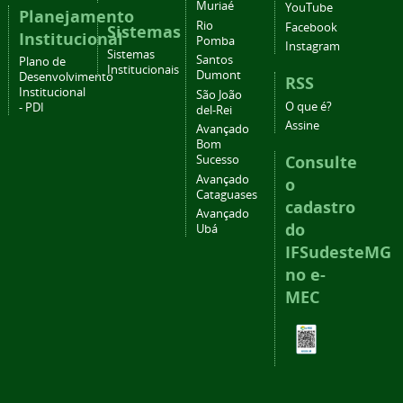
Muriaé
YouTube
Planejamento
Rio
Facebook
Sistemas
Institucional
Pomba
Instagram
Sistemas
Santos
Plano de
Institucionais
Dumont
Desenvolvimento
RSS
Institucional
São João
O que é?
- PDI
del-Rei
Assine
Avançado
Bom
Consulte
Sucesso
Avançado
o
Cataguases
cadastro
Avançado
do
Ubá
IFSudesteMG
no e-
MEC