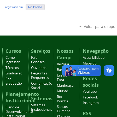
registrado em:
Rio Pomba
Voltar para o topo
Cursos
Serviços
Nossos
Navegação
Campi
Como
Fale
Acessibilidade
ingressar
Conosco
Mapa do
Reitoria
Técnicos
Ouvidoria
site
Barbacena
Graduação
Perguntas
Juiz de
Redes
Frequentes
Pós-
Fora
graduação
Comunicação
sociais
Manhuaçu
Social
Muriaé
YouTube
Planejamento
Rio
Facebook
Sistemas
Institucional
Pomba
Instagram
Sistemas
Santos
Plano de
Institucionais
Dumont
Desenvolvimento
RSS
Institucional
São João