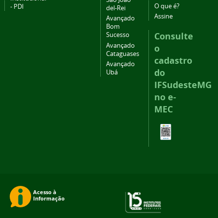
O que é?
- PDI
del-Rei
Assine
Avançado
Bom
Consulte
Sucesso
Avançado
o
Cataguases
cadastro
Avançado
do
Ubá
IFSudesteMG
no e-
MEC