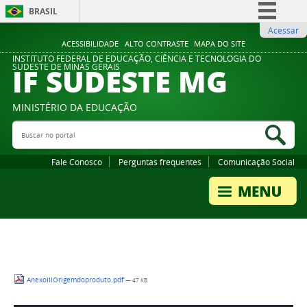
BRASIL
Acessar
Simplifique!
ACESSIBILIDADE
ALTO CONTRASTE
MAPA DO SITE
Comunica BR
INSTITUTO FEDERAL DE EDUCAÇÃO, CIÊNCIA E TECNOLOGIA DO
IF SUDESTE MG
SUDESTE DE MINAS GERAIS
Participe
Acesso à informação
MINISTÉRIO DA EDUCAÇÃO
Legislação
Buscar no portal
Bus
Canais
Fale Conosco
Perguntas frequentes
Comunicação Social
AnexoIIIOrigemdoproduto.pdf
— 47 KB