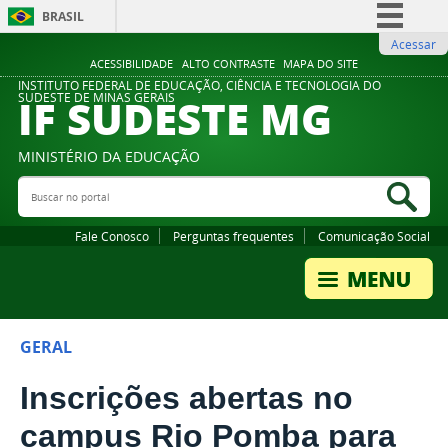
BRASIL
Acessar
Simplifique!
ACESSIBILIDADE
ALTO CONTRASTE
MAPA DO SITE
Comunica BR
INSTITUTO FEDERAL DE EDUCAÇÃO, CIÊNCIA E TECNOLOGIA DO
IF SUDESTE MG
SUDESTE DE MINAS GERAIS
Participe
Acesso à informação
MINISTÉRIO DA EDUCAÇÃO
Legislação
Buscar no portal
Bus
Canais
Fale Conosco
Perguntas frequentes
Comunicação Social
GERAL
Inscrições abertas no
campus Rio Pomba para