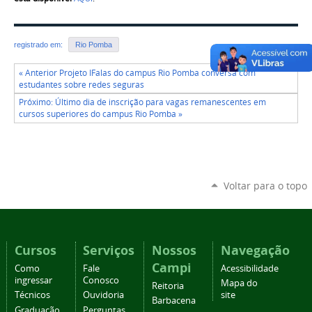
registrado em:
Rio Pomba
« Anterior Projeto IFalas do campus Rio Pomba conversa com
estudantes sobre redes seguras
Próximo: Último dia de inscrição para vagas remanescentes em
cursos superiores do campus Rio Pomba »
Voltar para o topo
Cursos
Serviços
Nossos
Navegação
Campi
Como
Fale
Acessibilidade
ingressar
Conosco
Mapa do
Reitoria
Técnicos
Ouvidoria
site
Barbacena
Graduação
Perguntas