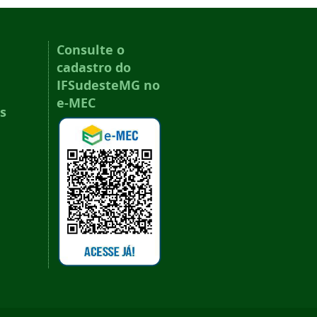
Consulte o
cadastro do
IFSudesteMG no
e-MEC
s