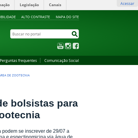
Acessar
mação
Legislação
Canais
IBILIDADE
ALTO CONTRASTE
MAPA DO SITE
Buscar no portal
Buscar no portal
YouTube
Instagram
Facebook
Perguntas frequentes
Comunicação Social
 ÁREA DE ZOOTECNIA
de bolsistas para
Zootecnia
podem se inscrever de 29/07 a
ina e espectinomicina via água de