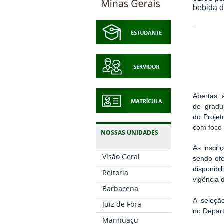
bebida d
Abertas 
de gradu
do Projet
com foco
NOSSAS UNIDADES
As inscri
Visão Geral
sendo ofe
disponibi
Reitoria
vigência 
Barbacena
A seleçã
Juiz de Fora
no Depar
Manhuaçu