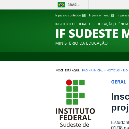
BRASIL
Ir para o conteúdo
1
Ir para o menu
2
Ir para
INSTITUTO FEDERAL DE EDUCAÇÃO, CIÊNCIA
IF SUDESTE 
MINISTÉRIO DA EDUCAÇÃO
VOCÊ ESTÁ AQUI:
PÁGINA INICIAL
>
NOTÍCIAS
>
RIO
GERAL
Ins
pro
Estudan
01/08 pa