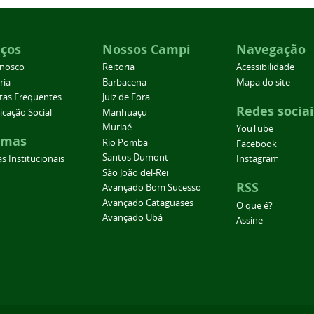
iços
Nossos Campi
Navegação
onosco
Reitoria
Acessibilidade
ria
Barbacena
Mapa do site
tas Frequentes
Juiz de Fora
Redes sociai
cação Social
Manhuaçu
Muriaé
YouTube
emas
Rio Pomba
Facebook
Santos Dumont
s Institucionais
Instagram
São João del-Rei
RSS
Avançado Bom Sucesso
Avançado Cataguases
O que é?
Avançado Ubá
Assine