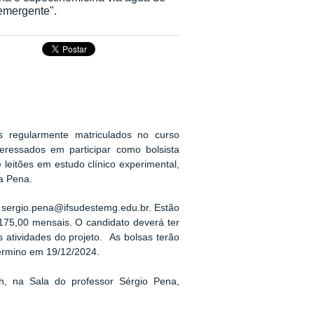
 emergente".
s regularmente matriculados no curso
essados em participar como bolsista
 leitões em estudo clínico experimental,
a Pena.
l
sergio.pena@ifsudestemg.edu.br. Estão
175,00 mensais. O candidato deverá ter
s atividades do projeto. As bolsas terão
 término em 19/12/2024.
8h, na Sala do professor Sérgio Pena,