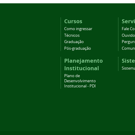
Cursos
Serv
Como ingressar
Fale C
Técnicos
Ouvido
Graduação
Pergun
Pós-graduação
Comuni
Planejamento
Sist
Institucional
Sistema
Plano de
Desenvolvimento
Institucional - PDI