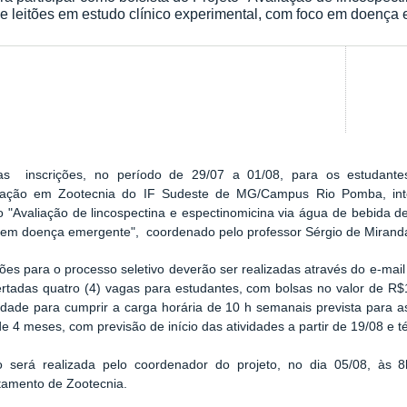
e leitões em estudo clínico experimental, com foco em doença
as inscrições, no período de 29/07 a 01/08, para os estudante
ação em Zootecnia do IF Sudeste de MG/Campus Rio Pomba, inter
o "Avaliação de lincospectina e espectinomicina via água de bebida de
 em doença emergente", coordenado pelo professor Sérgio de Mirand
ções para o processo seletivo deverão ser realizadas através do e-mai
rtadas quatro (4) vagas para estudantes, com bolsas no valor de R$
lidade para cumprir a carga horária de 10 h semanais prevista para a
de 4 meses, com previsão de início das atividades a partir de 19/08 e
o será realizada pelo coordenador do projeto, no dia 05/08, às 
tamento de Zootecnia.