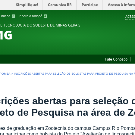
Simplifique!
Comunica BR
Participe
Acesso à infor
 a busca
3
Ir para o rodapé
4
ACESS
 E TECNOLOGIA DO SUDESTE DE MINAS GERAIS
MG
Fale Conosco
 POMBA
>
INSCRIÇÕES ABERTAS PARA SELEÇÃO DE BOLSISTAS PARA PROJETO DE PESQUISA NA
crições abertas para seleção 
jeto de Pesquisa na área de 
tes de graduação em Zootecnia do campus Campus Rio Pomba 
ra participar como bolsista do Projeto "Avaliação de lincospect