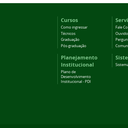
Cursos
Serv
Como ingressar
Fale C
Técnicos
Ouvido
Graduação
Pergun
Pós-graduação
Comuni
Planejamento
Sist
Institucional
Sistema
Plano de
Desenvolvimento
Institucional - PDI