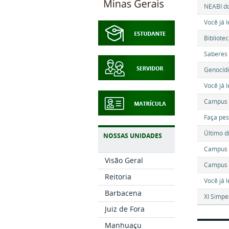
NEABI do
Você já 
Bibliote
Saberes 
Genocídi
Você já 
Campus S
Faça pes
Último d
NOSSAS UNIDADES
Campus S
Visão Geral
Campus S
Reitoria
Você já l
Barbacena
XI Simpe
Juiz de Fora
Manhuaçu