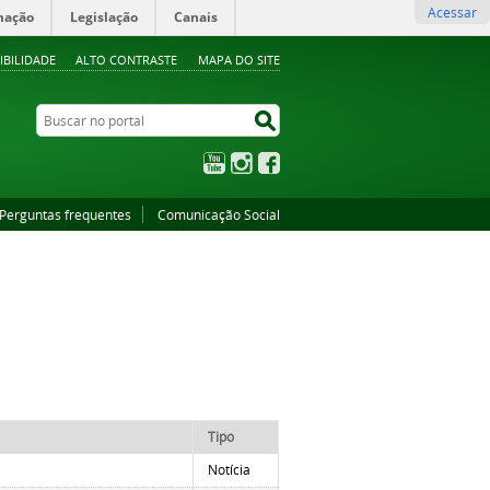
Acessar
mação
Legislação
Canais
IBILIDADE
ALTO CONTRASTE
MAPA DO SITE
Buscar no portal
Buscar no portal
YouTube
Instagram
Facebook
Perguntas frequentes
Comunicação Social
Tipo
Notícia