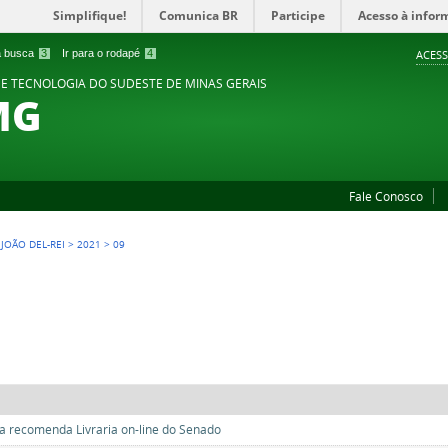
Simplifique!
Comunica BR
Participe
Acesso à infor
 a busca
3
Ir para o rodapé
4
ACESS
 E TECNOLOGIA DO SUDESTE DE MINAS GERAIS
MG
Fale Conosco
 JOÃO DEL-REI
>
2021
>
09
ca recomenda Livraria on-line do Senado