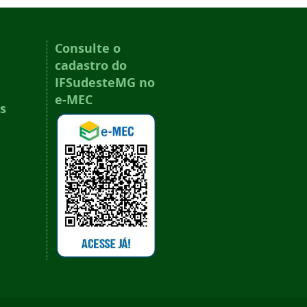
Consulte o
cadastro do
IFSudesteMG no
e-MEC
s