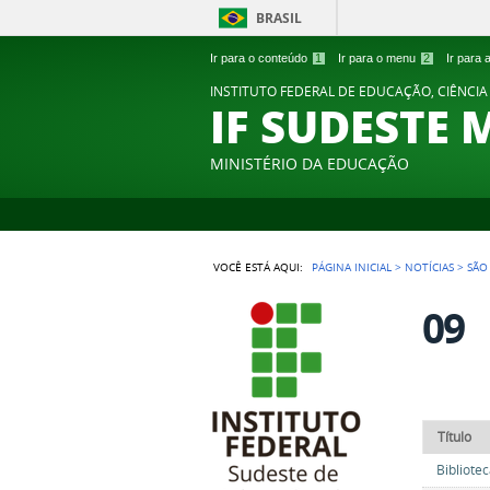
BRASIL
Ir para o conteúdo
1
Ir para o menu
2
Ir para
INSTITUTO FEDERAL DE EDUCAÇÃO, CIÊNCIA
IF SUDESTE 
MINISTÉRIO DA EDUCAÇÃO
VOCÊ ESTÁ AQUI:
PÁGINA INICIAL
>
NOTÍCIAS
>
SÃO
09
Título
Bibliote