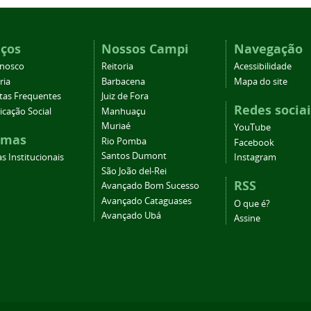
iços
Nossos Campi
Navegação
onosco
Reitoria
Acessibilidade
ria
Barbacena
Mapa do site
tas Frequentes
Juiz de Fora
Redes sociai
cação Social
Manhuaçu
Muriaé
YouTube
emas
Rio Pomba
Facebook
Santos Dumont
s Institucionais
Instagram
São João del-Rei
RSS
Avançado Bom Sucesso
Avançado Cataguases
O que é?
Avançado Ubá
Assine