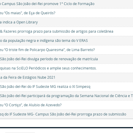
 Campus São João del-Rei promove 1° Ciclo de Formação
leu “Os maias”, de Eça de Queirós?
ca indica a Open Library
& Fazeres prorroga prazo para submissão de artigos para coletânea
o da população negra e indígena são tema do V ERAS
leu “O triste fim de Policarpo Quaresma”, de Lima Barreto?
ão João del-Rei divulga período de renovação de matrícula
quisas na SciELO Periódicos e amplie seus conhecimentos.
ia da Feira de Estágios Nube 2021
ão João del-Rei do IF Sudeste MG realiza o XI Simpesq
ão João del-Rei participará da programação da Semana Nacional de Ciência e 
eu “O Cortiço”, de Aluísio de Azevedo?
sq do IF Sudeste MG- Campus São João del-Rei prorroga prazo de submissão