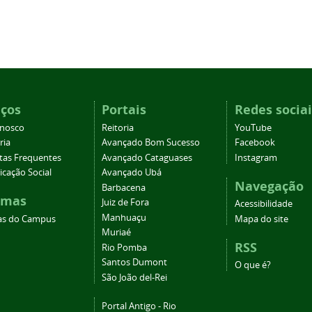
iços
Portais
Redes sociai
onosco
Reitoria
YouTube
ria
Avançado Bom Sucesso
Facebook
tas Frequentes
Avançado Cataguases
Instagram
cação Social
Avançado Ubá
Navegação
Barbacena
emas
Juiz de Fora
Acessibilidade
Manhuaçu
as do Campus
Mapa do site
Muriaé
RSS
Rio Pomba
Santos Dumont
O que é?
São João del-Rei
Portal Antigo - Rio