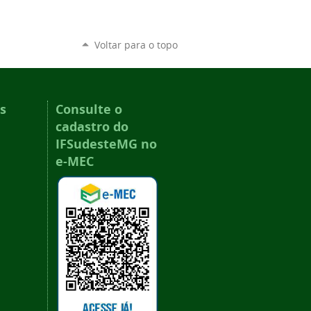
Voltar para o topo
s
Consulte o
cadastro do
IFSudesteMG no
e-MEC