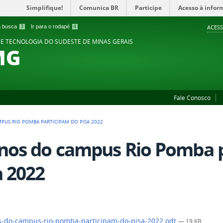
Simplifique!
Comunica BR
Participe
Acesso à infor
 a busca
3
Ir para o rodapé
4
ACESS
 E TECNOLOGIA DO SUDESTE DE MINAS GERAIS
MG
Fale Conosco
PUS RIO POMBA PARTICIPAM DO PISA 2022
nos do campus Rio Pomba 
a 2022
-do-campus-rio-pomba-participam-do-pisa-2022.odt
— 19 KB