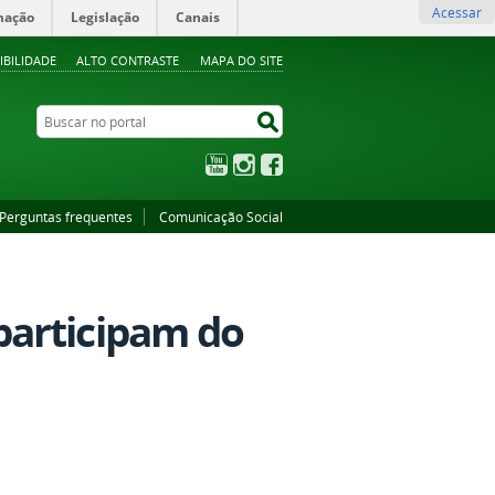
Acessar
mação
Legislação
Canais
IBILIDADE
ALTO CONTRASTE
MAPA DO SITE
Buscar no portal
Buscar no portal
YouTube
Instagram
Facebook
Perguntas frequentes
Comunicação Social
participam do