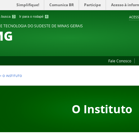
Simplifique!
Comunica BR
Participe
Acesso à infor
 a busca
3
Ir para o rodapé
4
ACESS
 E TECNOLOGIA DO SUDESTE DE MINAS GERAIS
MG
Fale Conosco
>
O INSTITUTO