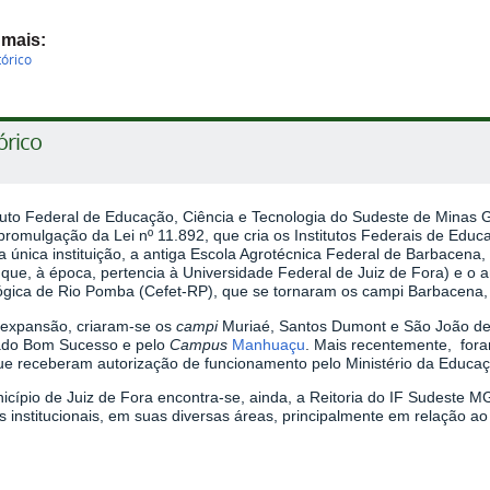
 mais:
tórico
órico
ituto Federal de Educação, Ciência e Tecnologia do Sudeste de Minas 
romulgação da Lei nº 11.892, que cria os Institutos Federais de Educa
única instituição, a antiga Escola Agrotécnica Federal de Barbacena, 
 que, à época, pertencia à Universidade Federal de Juiz de Fora) e o 
ógica de Rio Pomba (Cefet-RP), que se tornaram os campi Barbacena,
expansão, criaram-se os
campi
Muriaé, Santos Dumont e São João del
do Bom Sucesso e pelo
Campus
Manhuaçu
. Mais recentemente, for
ue receberam autorização de funcionamento pelo Ministério da Educa
cípio de Juiz de Fora encontra-se, ainda, a Reitoria do IF Sudeste M
as institucionais, em suas diversas áreas, principalmente em relação a