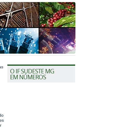
as
O IF SUDESTE MG
EM NÚMEROS
do
es
r