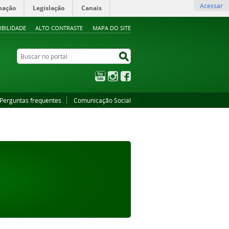
Acessar
mação
Legislação
Canais
IBILIDADE
ALTO CONTRASTE
MAPA DO SITE
Buscar no portal
Buscar no portal
YouTube
Instagram
Facebook
Perguntas frequentes
Comunicação Social