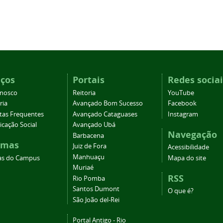
iços
Portais
Redes sociai
onosco
Reitoria
YouTube
ria
Avançado Bom Sucesso
Facebook
tas Frequentes
Avançado Cataguases
Instagram
cação Social
Avançado Ubá
Navegação
Barbacena
emas
Juiz de Fora
Acessibilidade
Manhuaçu
as do Campus
Mapa do site
Muriaé
RSS
Rio Pomba
Santos Dumont
O que é?
São João del-Rei
Portal Antigo - Rio