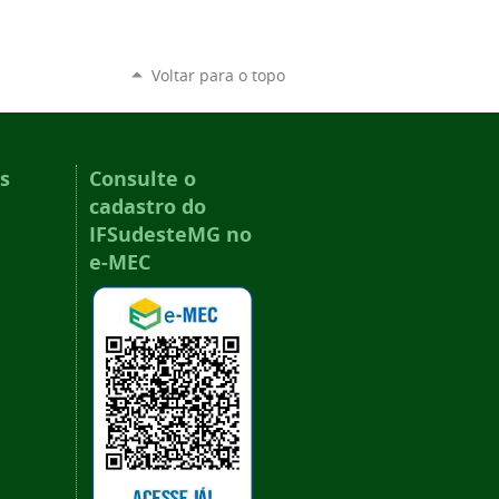
Voltar para o topo
s
Consulte o
cadastro do
IFSudesteMG no
e-MEC