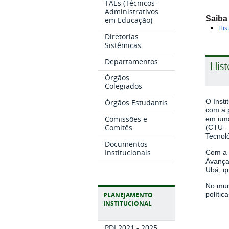
TAEs (Técnicos-
Administrativos
Saiba
em Educação)
His
Diretorias
Sistêmicas
Departamentos
Hist
Órgãos
Colegiados
O Inst
Órgãos Estudantis
com a p
Comissões e
em uma 
Comitês
(CTU -
Tecnol
Documentos
Institucionais
Com a 
Avança
Ubá, q
No muni
polític
PLANEJAMENTO
INSTITUCIONAL
PDI 2021 - 2025