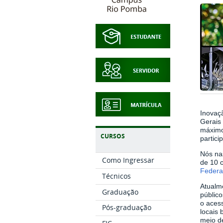
Inovaçã
Gerais 
máximo 
CURSOS
particip
Nós na
Como Ingressar
de 10 c
Federa
Técnicos
Atualm
Graduação
público
o aces
Pós-graduação
locais
meio de