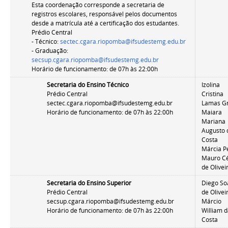
Esta coordenação corresponde a secretaria de
registros escolares, responsável pelos documentos
desde a matrícula até a certificação dos estudantes.
Prédio Central
- Técnico:
sectec.cgara.riopomba@ifsudestemg.edu.br
- Graduação:
secsup.cgara.riopomba@ifsudestemg.edu.br
Horário de funcionamento: de 07h às 22:00h
Secretaria do Ensino Técnico
Izolina
Prédio Central
Cristina
sectec.cgara.riopomba@ifsudestemg.edu.br
Lamas Gr
Horário de funcionamento: de 07h às 22:00h
Maiara
Mariana
Augusto 
Costa
Márcia P
Mauro C
de Olivei
Secretaria do Ensino Superior
Diego So
Prédio Central
de Olivei
secsup.cgara.riopomba@ifsudestemg.edu.br
Márcio
Horário de funcionamento: de 07h às 22:00h
William 
Costa