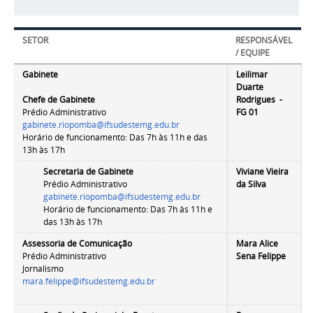
SETOR
RESPONSÁVEL
/ EQUIPE
Gabinete
Leilimar
Duarte
Chefe de Gabinete
Rodrigues
-
Prédio Administrativo
FG 01
gabinete.riopomba@ifsudestemg.edu.br
Horário de funcionamento: Das 7h às 11h e das
13h às 17h
Secretaria de Gabinete
Viviane Vieira
Prédio Administrativo
da Silva
gabinete.riopomba@ifsudestemg.edu.br
Horário de funcionamento: Das 7h às 11h e
das 13h às 17h
Assessoria de Comunicação
Mara Alice
Prédio Administrativo
Sena Felippe
Jornalismo
mara.felippe@ifsudestemg.edu.br