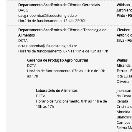
Departamento Acadêmico de Ciências Gerenciais
Wildson
DACG
Justinian
dacg.riopomba@ifsudestemg.edu.br
Pinto
- F
Horário de funcionamento:
13h às 22:30h
Departamento Acadêmico de Ciência e Tecnologia de
Cleuber
Alimentos
Antônio 
DCTA
Silva - F
dcta.riopomba@ifsudestemg.edu.br
Horário de funcionamento:
07h às 11h e de 13h às 17h
Gerência de Produção Agroindustrial
Wallas
DCTA
Miranda
Horário de funcionamento: 07h às 11h e de 13h
Ferraz - 
às 17h
Rita Luis
Oliveira
Laboratório de Alimentos
Jhonatan 
DCTA
da Costa
Horário de funcionamento: 07h às 11h e de
Renata
13h às 17h
Cristina 
Almeida
Bianchini
Campos
Selma M