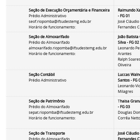
Seção de Execução Orçamentária e Financeira
Raimundo Xa
Prédio Administrativo
- FG 01
seof.riopomba@ifsudestemg.edu.br
José Cláudio
Horário de funcionamento:
Fernandes C
Seção de Almoxarifado
João Batista 
Prédio do Almoxarifado
Silva - FG 02
almoxarifado.riopomba@ifsudestemg.edu.br
Leonardo Pe
Horário de funcionamento:
Arantes
Ralph Soare
Oliveira
Seção Contábil
Luccas Waln
Prédio Administrativo
Santos - FG 
Leonardo Vid
Milagres
Seção de Patrimônio
T
haisa Gran
Prédio do Almoxarifado
- FG 03
sepat.riopomba@ifsudestemg.edu.br
Douglas Dom
Horário de funcionamento:
Corrêa Nett
Seção de Transporte
José Cláudio
Prédio do Almoxarifado
Fernandes C