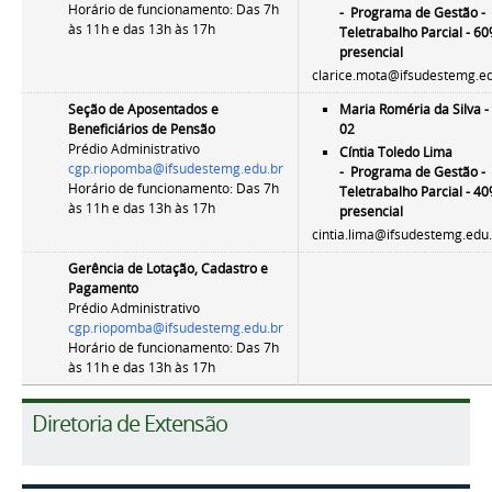
Horário de funcionamento: Das 7h
-
Programa de Gestão -
às 11h e das 13h às 17h
Teletrabalho Parcial - 6
presencial
clarice.mota@ifsudestemg.e
Seção de Aposentados e
Maria Roméria da Silva -
Beneficiários de Pensão
02
Prédio Administrativo
Cíntia Toledo Lima
cgp.riopomba@ifsudestemg.edu.br
-
Programa de Gestão -
Horário de funcionamento: Das 7h
Teletrabalho Parcial - 4
às 11h e das 13h às 17h
presencial
cintia.lima@ifsudestemg.edu
Gerência de Lotação, Cadastro e
Pagamento
Prédio Administrativo
cgp.riopomba@ifsudestemg.edu.br
Horário de funcionamento: Das 7h
às 11h e das 13h às 17h
Diretoria de Extensão