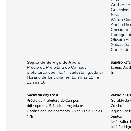
Guilherme
Gonçalves
Silva
Willian Cé
Araújo Rei
Cassiano
Rodrigue 
Oliveira A
Sebastião
Camilo de 
Seção de Serviço de Apoio
Sandro Rafa
Prédio da Prefeitura do Campus
Lamas Vecc
prefeitura.riopomba@ifsudestemg.edu.br
01
Horário de funcionamento: 7h às 11h e
12h às 16h
Seção de Vigilância
Valdecir Fer
Prédio da Prefeitura do Campus
Geraldo de 
ddi.riopomba@ifsudestemg.edu.br
Coelho
Horário de funcionamento: 7h às 11h e 13h às
Jaques Coel
17h
Santos
José Dalton 
José Rodrig