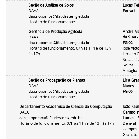
Seção de Análise de Solos
Lucas Tei
DAAA
Ferrari
daa.riopomba@ifsudestemg.edu.br
Horário de funcionamento:
Gerência de Produção Agrícola
André M
DAAA
da Silva
-
daa.riopomba@ifsudestemg.edu.br
FG 02
Horário de funcionamento: 07h às 11h e de 13h
José Vict
às 17h
Hosken 
Sebastiã
Souza
Amóglia
Seção de Propagação de Plantas
Líria Gra
DAAA
Nunes -
daa.riopomba@ifsudestemg.edu.br
FG 05
Horário de funcionamento:
Departamento Acadêmico de Ciência da Computação
João Pau
DACC
Campoli
dacc.riopomba@ifsudestemg.edu.br
Lamas - 
Horário de funcionamento: 07h às 11h e de 13h às 17h
Denival
Campos
Granato