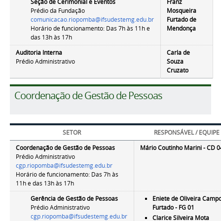
Seção de Cerimonial e Eventos
Franz
Prédio da Fundação
Mosqueira
comunicacao.riopomba@ifsudestemg.edu.br
Furtado de
Horário de funcionamento: Das 7h às 11h e
Mendonça
das 13h às 17h
Auditoria Interna
Carla de
Prédio Administrativo
Souza
Cruzato
Coordenação de Gestão de Pessoas
SETOR
RESPONSÁVEL / EQUIPE
Coordenação de Gestão de Pessoas
Mário Coutinho Marini
- CD 0
Prédio Administrativo
cgp.riopomba@ifsudestemg.edu.br
Horário de funcionamento: Das 7h às
11h e das 13h às 17h
Gerência de Gestão de Pessoas
Eniete de Oliveira Camp
Prédio Administrativo
Furtado - FG 01
cgp.riopomba@ifsudestemg.edu.br
Clarice Silveira Mota