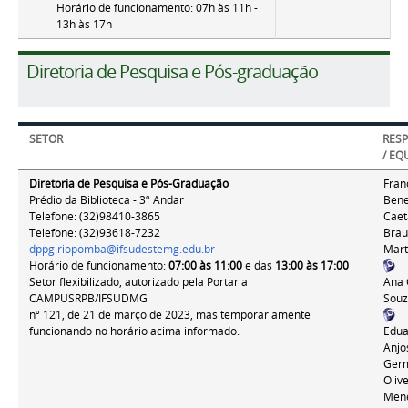
Horário de funcionamento:
07h às 11h -
13h às 17h
Diretoria de Pesquisa e Pós-graduação
SETOR
RES
/ EQ
Diretoria de Pesquisa e Pós-Graduação
Fran
Prédio da Biblioteca - 3º Andar
Ben
Telefone: (32)98410-3865
Cae
Telefone: (32)93618-7232
Brau
dppg.riopomba@ifsudestemg.edu.br
Mart
Horário de funcionamento:
07:00 às 11:00
e das
13:00 às 17:00
Setor flexibilizado, autorizado pela Portaria
Ana 
CAMPUSRPB/IFSUDMG
Souz
nº 121,
de 21 de março de 2023, mas temporariamente
funcionando no horário acima informado.
Edua
Anjo
Ger
Oliv
Men