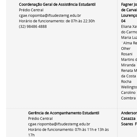
Coordenação Geral de Assistência Estudantil
Fagner J
Prédio Central
de Carva
cgae.riopomba@ifsudestemg.edu.br
Lourenço
Horário de funcionamento: de 07h às 22:30h
04
(32) 98486 4888
Eliana Xa
do Carm
Maria Lu
´Alma Re
Olher
Rosani
Martins 
Miranda
Renata M
da Costa
Rocha
Wellingt
Carolino
Coimbra
Gerência de Acompanhamento Estudantil
Anderso
Prédio Central
Casazza
cgae.riopomba@ifsudestemg.edu.br
Soares F
Horário de funcionamento: 07h às 11h e 13h às
17h