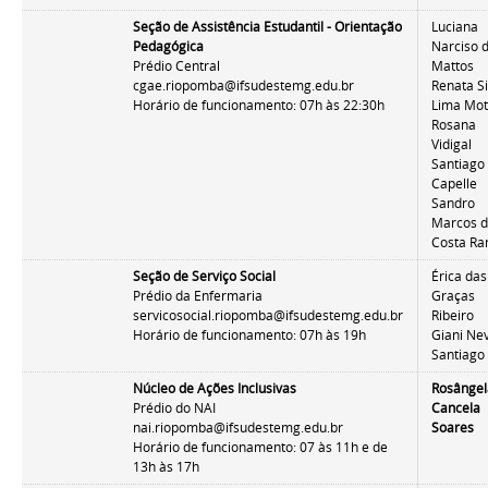
Seção de Assistência Estudantil - Orientação
Luciana
Pedagógica
Narciso 
Prédio Central
Mattos
cgae.riopomba@ifsudestemg.edu.br
Renata Si
Horário de funcionamento: 07h às 22:30h
Lima Mo
Rosana
Vidigal
Santiago
Capelle
Sandro
Marcos 
Costa R
Seção de Serviço Social
Érica das
Prédio da Enfermaria
Graças
servicosocial.riopomba@ifsudestemg.edu.br
Ribeiro
Horário de funcionamento: 07h às 19h
Giani Ne
Santiago
Núcleo de Ações Inclusivas
Rosânge
Prédio do NAI
Cancela
nai.riopomba@ifsudestemg.edu.br
Soares
Horário de funcionamento: 07 às 11h e de
13h às 17h