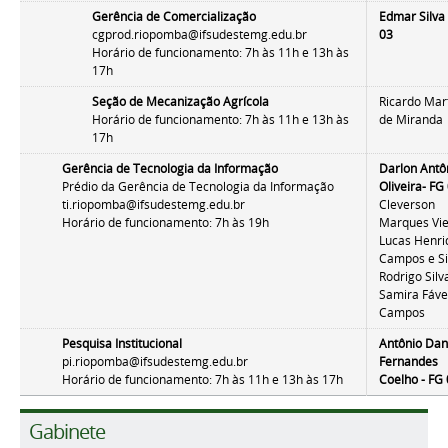
Gerência de Comercialização
Edmar Silva 
cgprod.riopomba@ifsudestemg.edu.br
03
Horário de funcionamento: 7h às 11h e 13h às
17h
Seção de Mecanização Agrícola
Ricardo Mar
Horário de funcionamento: 7h às 11h e 13h às
de Miranda
17h
Gerência de Tecnologia da Informação
Darlon Antô
Prédio da Gerência de Tecnologia da Informação
Oliveira
- FG
ti.riopomba@ifsudestemg.edu.br
Cleverson
Horário de funcionamento: 7h às 19h
Marques Vie
Lucas Henri
Campos e Si
Rodrigo Silv
Samira Fáv
Campos
Pesquisa Institucional
Antônio Dan
pi.riopomba@ifsudestemg.edu.br
Fernandes
Horário de funcionamento: 7h às 11h e 13h às 17h
Coelho
- FG
Gabinete