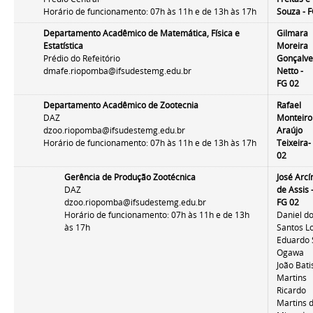
Horário de funcionamento: 07h às 11h e de 13h às 17h
Souza - 
Departamento Acadêmico de Matemática, Física e
Gilmara
Estatística
Moreira
Prédio do Refeitório
Gonçalv
dmafe.riopomba@ifsudestemg.edu.br
Netto -
FG 02
Departamento Acadêmico de Zootecnia
Rafael
DAZ
Monteiro
dzoo.riopomba@ifsudestemg.edu.br
Araújo
Horário de funcionamento: 07h às 11h e de 13h às 17h
Teixeira-
02
Gerência de Produção Zootécnica
José Arcí
DAZ
de Assis 
dzoo.riopomba@ifsudestemg.edu.br
FG 02
Horário de funcionamento: 07h às 11h e de 13h
Daniel d
às 17h
Santos L
Eduardo S
Ogawa
João Bati
Martins
Ricardo
Martins 