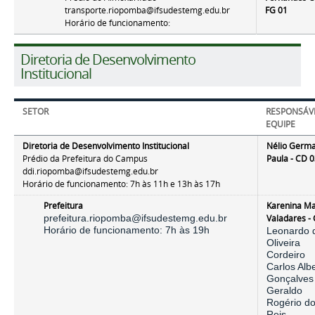
transporte.riopomba@ifsudestemg.edu.br
FG 01
Horário de funcionamento:
Diretoria de Desenvolvimento
Institucional
SETOR
RESPONSÁVE
EQUIPE
Diretoria de Desenvolvimento Institucional
Nélio Germ
Prédio da Prefeitura do Campus
Paula
- CD 
ddi.riopomba@ifsudestemg.edu.br
Horário de funcionamento: 7h às 11h e 13h às 17h
Prefeitura
Karenina Ma
prefeitura.riopomba@ifsudestemg.edu.br
Valadares -
Horário de funcionamento: 7h às 19h
Leonardo 
Oliveira
Cordeiro
Carlos Alb
Gonçalves
Geraldo
Rogério d
Reis