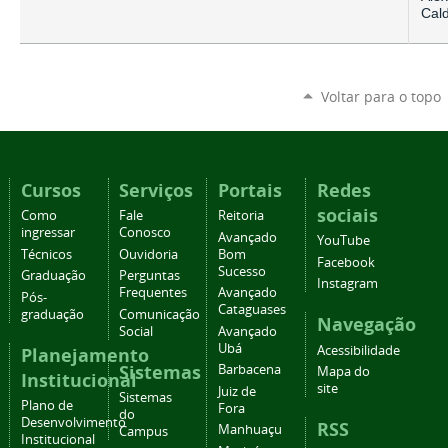
Cald
Voltar para o topo
Cursos
Serviços
Portais
Redes
sociais
Como
Fale
Reitoria
ingressar
Conosco
Avançado
YouTube
Técnicos
Ouvidoria
Bom
Facebook
Sucesso
Graduação
Perguntas
Instagram
Frequentes
Avançado
Pós-
Cataguases
graduação
Comunicação
Navegação
Social
Avançado
Ubá
Acessibilidade
Planejamento
Sistemas
Barbacena
Mapa do
Institucional
site
Juiz de
Sistemas
Plano de
Fora
do
Desenvolvimento
RSS
Manhuaçu
Campus
Institucional