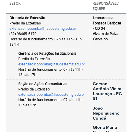
SETOR
RESPONSÁVEL /
EQUIPE
Diretoria de Extensão
Leonardo da
Prédio da Extensão
Fonseca Barbosa
extensao.riopomba@ifsudestemg.edu.br
- CD 04
(32) 98465-6179
Víviam de Paiva
Horário de funcionamento: 07h às 11h - 13h
Carvalho
às 17h
Gerência de Relações Institucionais
Prédio da Extensão
extensao.riopomba@ifsudestemg.edu.br
Horário de funcionamento:
07h às 11h -
13h às 17h
Seção de Ações Comunitárias
Gerson
Antônio Vieira
Prédio da Extensão
Lourenço - FG
extensao.riopomba@ifsudestemg.edu.br
01
Horário de funcionamento:
07h às 11h -
13h às 17h
João
Nepomuceno
Condé
Gloria Maria