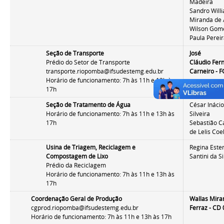
Madeira
Sandro Will
Miranda de 
Wilson Gom
Paula Perei
Seção de Transporte
José
Prédio do Setor de Transporte
Cláudio
Fer
transporte.riopomba@ifsudestemg.edu.br
Carneiro
- F
Horário de funcionamento: 7h às 11h e 13h às
17h
Seção de Tratamento de Água
César Ináci
Horário de funcionamento: 7h às 11h e 13h às
Silveira
17h
Sebastião C
de Lelis Coe
Usina de Triagem, Reciclagem e
Regina Este
Compostagem de Lixo
Santini da Si
Prédio da Reciclagem
Horário de funcionamento: 7h às 11h e 13h às
17h
Coordenação Geral de Produção
Wallas Mira
cgprod.riopomba@ifsudestemg.edu.br
Ferraz - CD
Horário de funcionamento: 7h às 11h e 13h às 17h