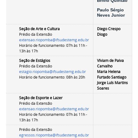
Brivio Quintão
Paulo Sérgio
Neves Junior
Seção de Arte e Cultura
Diego Crespo
Prédio da Extensão
Diogo
extensao.riopomba@ifsudestemg.edu.br
Horário de funcionamento:
07h às 11h -
13h às 17h
Seção de Estágios
Víviam de Paiva
Prédio da Extensão
Carvalho
estagio.riopomba@ifsudestemg.edu.br
Maria Helena
Horário de funcionamento: 08h às 20h
Furtado Santiago
Jorge Luís Martins
Soares
Seção de Esporte e Lazer
Prédio da Extensão
extensao.riopomba@ifsudestemg.edu.br
Horário de funcionamento:
07h às 11h -
13h às 17h
Prédio da Extensão
egressos.riopomba@ifsudestemg.edu.br