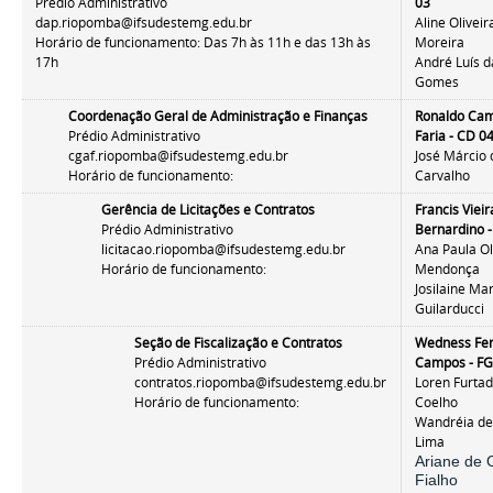
Prédio Administrativo
03
dap.riopomba@ifsudestemg.edu.br
Aline Olivei
Horário de funcionamento: Das 7h às 11h e das 13h às
Moreira
17h
André Luís d
Gomes
Coordenação Geral de Administração e Finanças
Ronaldo Ca
Prédio Administrativo
Faria - CD 0
cgaf.riopomba@ifsudestemg.edu.br
José Márcio 
Horário de funcionamento:
Carvalho
Gerência de Licitações e Contratos
Francis Vieir
Prédio Administrativo
Bernardino -
licitacao.riopomba@ifsudestemg.edu.br
Ana Paula Ol
Horário de funcionamento:
Mendonça
Josilaine Ma
Guilarducci
Seção de Fiscalização e Contratos
Wedness Fer
Prédio Administrativo
Campos - FG
contratos.riopomba@ifsudestemg.edu.br
Loren Furta
Horário de funcionamento:
Coelho
Wandréia de
Lima
Ariane de O
Fialho