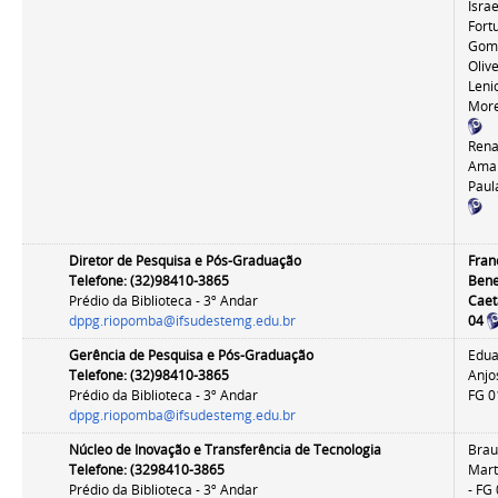
Israe
Fort
Gom
Oliv
Leni
Mor
Rena
Amar
Paul
Diretor de Pesquisa e Pós-Graduação
Fran
Telefone: (32)
98410-3865
Ben
Prédio da Biblioteca - 3º Andar
Caet
dppg.riopomba@ifsudestemg.edu.br
04
Gerência de Pesquisa e Pós-Graduação
Edua
Telefone: (32)
98410-3865
Anjo
Prédio da Biblioteca - 3º Andar
FG 0
dppg.riopomba@ifsudestemg.edu.br
Núcleo de Inovação e Transferência de Tecnologia
Brau
Telefone: (32
98410-3865
Mart
Prédio da Biblioteca - 3º Andar
- FG