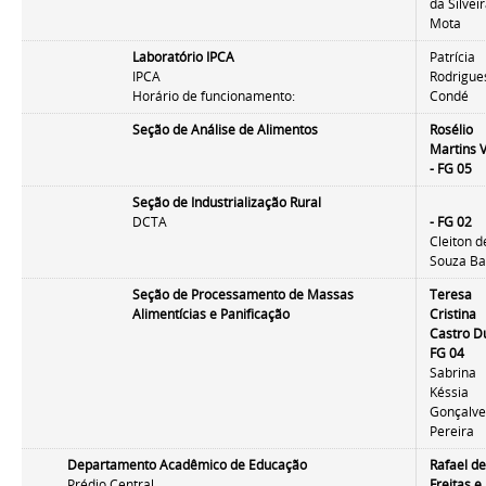
da Silvei
Mota
Laboratório IPCA
Patrícia
IPCA
Rodrigue
Horário de funcionamento:
Condé
Seção de Análise de Alimentos
Rosélio
Martins V
-
FG 05
Seção de Industrialização Rural
DCTA
- FG 02
Cleiton d
Souza Ba
Seção de Processamento de Massas
Teresa
Alimentícias e Panificação
Cristina
Castro Du
FG 04
Sabrina
Késsia
Gonçalv
Pereira
Departamento Acadêmico de Educação
Rafael d
Prédio Central
Freitas e