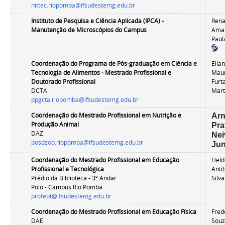
nittec.riopomba@ifsudestemg.edu.br
Instituto de Pesquisa e Ciência Aplicada (IPCA)
-
Rena
Manutenção de Microscópios do Campus
Amar
Paul
Coordenação do
Programa de Pós-graduação em Ciência e
Elia
Tecnologia de Alimentos -
Mestrado Profissional e
Maur
Doutorado Profissional
Furt
DCTA
Mart
ppgcta.riopomba@ifsudestemg.edu.br
Coordenação do Mestrado Profissional em Nutrição e
Arn
Produção Animal
Pra
DAZ
Nei
posdzoo.riopomba@ifsudestemg.edu.br
Jun
Coordenação do Mestrado Profissional em Educação
Held
Profissional e Tecnológica
Antô
Prédio da Biblioteca - 3º Andar
Silv
Polo - Campus Rio Pomba
profept@ifsudestemg.edu.br
Coordenação do Mestrado Profissional em Educação Física
Fred
DAE
Souz