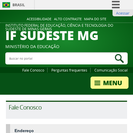
BRASIL
Acessar
Simplifique!
ACESSIBILIDADE
ALTO CONTRASTE
MAPA DO SITE
Comunica BR
INSTITUTO FEDERAL DE EDUCAÇÃO, CIÊNCIA E TECNOLOGIA DO
IF SUDESTE MG
SUDESTE DE MINAS GERAIS
Participe
Acesso à informação
MINISTÉRIO DA EDUCAÇÃO
Legislação
Buscar no portal
Bus
Canais
Fale Conosco
Perguntas frequentes
Comunicação Social
Fale Conosco
Endereço