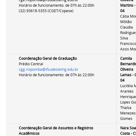
Horário de funcionamento: de 07h às 22:00h
Martins 
(32) 93618-5355 (CGET/Copese)
04
Cátia Mo
Militão
Claudia
Rodrigue
Silva
Francisc
Assis Mo
Coordenação Geral de Graduação
Camila
Prédio Central
Bernardi
cgg.riopomba@ifsudestemg.edu.br
Oliveira
Horário de funcionamento: de 07h às 22:00h
Lamas - 
04
Luciléia 
Arantes
Henriqu
Lopes G
Thaísa
Menezes
Gomes
Coordenação Geral de Assuntos e Registros
Nara Soa
Acadêmicos
Costa - 