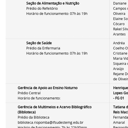
Seção de Alimentação e Nutrição
Daniane
Prédio do Refeitório
Campos 
Horário de funcionamento: 07h às 19h
Oliveira
Elaine S
Cócaro
Rakel Sil
Arantes
Seção de Saúde
Andréa
Prédio da Enfermaria
Coelho O
Horário de funcionamento: 07h às 19h
Cristiane
Maria Vi
Siqueira
Araújo
Rejane D
de Olivei
Gerência de Apoio ao Ensino Noturno
Henriqu
Prédio Central
Lopes G
Horário de funcionamento:
- FG 01
Gerência de Multimeios e Acervo Bibliográfico
Tatiana 
(Biblioteca)
Reis Mac
Prédio da Biblioteca
Fernand
biblioteca.riopomba@ifsudestemg.edu.br
Amaral
Horário de funcionamento: 7h às 22h30min
Bernardi