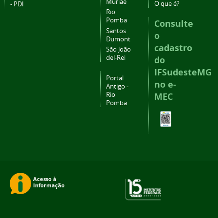
Muriaé
O que é?
- PDI
Rio
Pomba
Consulte
Santos
o
Dumont
cadastro
São João
del-Rei
do
IFSudesteMG
Portal
no e-
Antigo -
Rio
MEC
Pomba