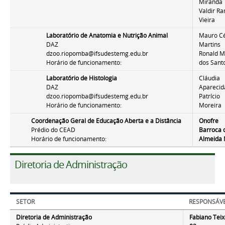
Miranda
Valdir R
Vieira
Laboratório de Anatomia e Nutrição Animal
Mauro C
DAZ
Martins
dzoo.riopomba@ifsudestemg.edu.br
Ronald M
Horário de funcionamento:
dos Sant
Laboratório de Histologia
Cláudia
DAZ
Aparecid
dzoo.riopomba@ifsudestemg.edu.br
Patrício
Horário de funcionamento:
Moreira
Coordenação Geral de Educação Aberta e a Distância
Onofre
Prédio do CEAD
Barroca 
Horário de funcionamento:
Almeida 
Diretoria de Administração
SETOR
RESPONSÁVE
Diretoria de Administração
Fabiano Teix