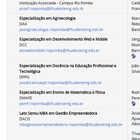
Instituição Associada - Campus Rio Pomba
Cald
proef.riopomba@ifsudestemg.edu.br
Fra
Especialização
em Agroecologia
Marc
DAA
Reb
posagroecologia.riopomba@ifsudestemg.edu.br
Bast
Especialização
em Desenvolvimento Web e Mobile
Sérg
DCC
Mui
poswebmobile.riopomba@ifsudestemg.edu.br
Barr
Especialização em
Docência na Educação Profissional e
João
Tecnológica
Silva
DPPG
posdocenciaept.riopomba@ifsudestemg.edu.br
Especialização em
Ensino de Matemática e Física
Rodr
DMAFE
Pere
pemf.riopomba@ifsudestemg.edu.br
Lato Sensu MBA em Gestão Empreendedora
And
Apa
DACG
Albi
mbagestaoempreendedora.riopomba@ifsudestemg.edu.br
Thar
Ale