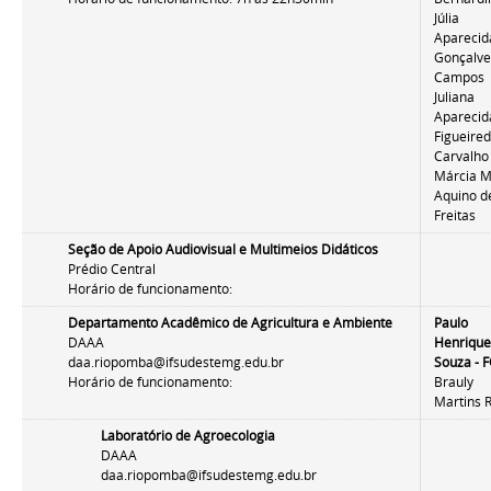
Júlia
Aparecid
Gonçalv
Campos
Juliana
Aparecid
Figueire
Carvalho
Márcia M
Aquino d
Freitas
Seção de Apoio Audiovisual e Multimeios Didáticos
Prédio Central
Horário de funcionamento:
Departamento Acadêmico de Agricultura e Ambiente
Paulo
DAAA
Henrique
daa.riopomba@ifsudestemg.edu.br
Souza -
F
Horário de funcionamento:
Brauly
Martins 
Laboratório de Agroecologia
DAAA
daa.riopomba@ifsudestemg.edu.br