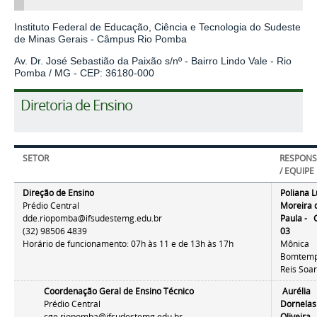
Instituto Federal de Educação, Ciência e Tecnologia do Sudeste
de Minas Gerais - Câmpus Rio Pomba
Av. Dr. José Sebastião da Paixão s/nº - Bairro Lindo Vale - Rio
Pomba / MG - CEP: 36180-000
Diretoria de Ensino
SETOR
RESPONS
/ EQUIPE
Direção de Ensino
Poliana 
Prédio Central
Moreira 
dde.riopomba@ifsudestemg.edu.br
Paula - 
(32) 98506 4839
03
Horário de funcionamento: 07h às 11 e de 13h às 17h
Mônica
Bomtem
Reis Soa
Coordenação Geral de Ensino Técnico
Aurélia
Prédio Central
Dornelas
cge.riopomba@ifsudestemg.edu.br
Oliveira