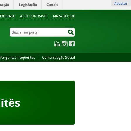
Acessar
mação
Legislação
Canais
IBILIDADE
ALTO CONTRASTE
MAPA DO SITE
Buscar no portal
Buscar no portal
YouTube
Instagram
Facebook
Perguntas frequentes
Comunicação Social