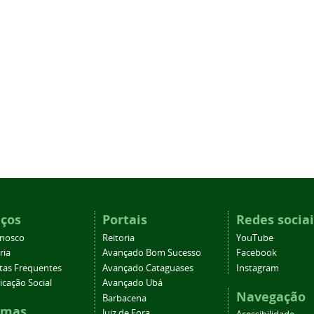
iços
Portais
Redes sociai
onosco
Reitoria
YouTube
ria
Avançado Bom Sucesso
Facebook
tas Frequentes
Avançado Cataguases
Instagram
cação Social
Avançado Ubá
Navegação
Barbacena
emas
Juiz de Fora