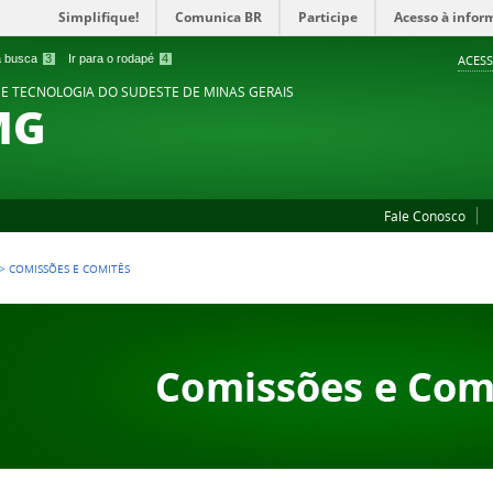
Simplifique!
Comunica BR
Participe
Acesso à infor
 a busca
3
Ir para o rodapé
4
ACESS
 E TECNOLOGIA DO SUDESTE DE MINAS GERAIS
MG
Fale Conosco
>
COMISSÕES E COMITÊS