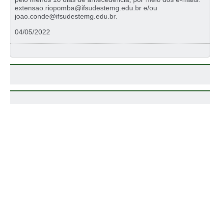
extensao.riopomba@ifsudestemg.edu.br e/ou
joao.conde@ifsudestemg.edu.br.
04/05/2022
SAIBA MAIS
PROJETOS E PROGRAMAS
EVENTOS E AÇÕES
ESPORTE, CULTURA E LAZER
RELAÇÕES INTERNACIONAIS E INTERINSTITUCIONAIS
ESTÁGIOS E EGRESSOS
EDITAIS