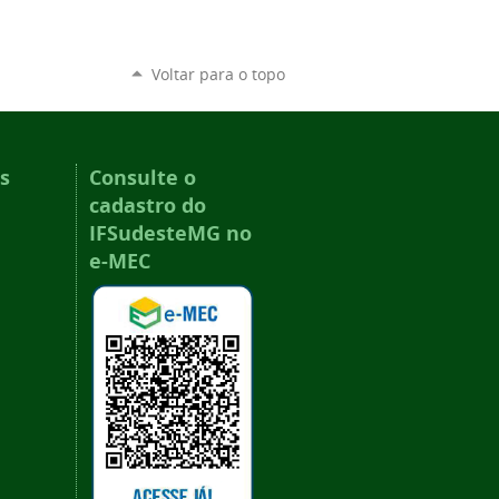
Voltar para o topo
s
Consulte o
cadastro do
IFSudesteMG no
e-MEC