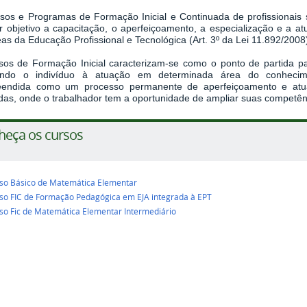
sos e Programas de Formação Inicial e Continuada de profissionais sã
r objetivo a capacitação, o aperfeiçoamento, a especialização e a at
as da Educação Profissional e Tecnológica (Art. 3º da Lei 11.892/2008
sos de Formação Inicial caracterizam-se como o ponto de partida p
itando o indivíduo à atuação em determinada área do conhec
endida como um processo permanente de aperfeiçoamento e atuali
das, onde o trabalhador tem a oportunidade de ampliar suas competênc
heça os cursos
so Básico de Matemática Elementar
so FIC de Formação Pedagógica em EJA integrada à EPT
so Fic de Matemática Elementar Intermediário