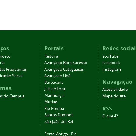
iços
Portais
Redes sociai
onosco
Reitoria
YouTube
ria
Avançado Bom Sucesso
Facebook
tas Frequentes
Avançado Cataguases
Instagram
cação Social
Avançado Ubá
Navegação
Barbacena
emas
Juiz de Fora
Acessibilidade
Manhuaçu
as do Campus
Mapa do site
Muriaé
RSS
Rio Pomba
Santos Dumont
O que é?
São João del-Rei
Portal Antigo - Rio