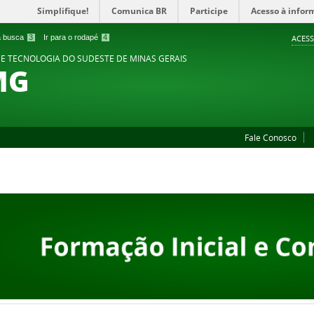
Simplifique!
Comunica BR
Participe
Acesso à infor
 a busca
3
Ir para o rodapé
4
ACESS
 E TECNOLOGIA DO SUDESTE DE MINAS GERAIS
MG
Fale Conosco