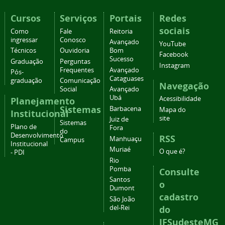
Cursos
Serviços
Portais
Redes
sociais
Como
Fale
Reitoria
ingressar
Conosco
Avançado
YouTube
Técnicos
Ouvidoria
Bom
Facebook
Sucesso
Graduação
Perguntas
Instagram
Frequentes
Avançado
Pós-
Cataguases
graduação
Comunicação
Navegação
Social
Avançado
Ubá
Acessibilidade
Planejamento
Sistemas
Barbacena
Mapa do
Institucional
site
Juiz de
Sistemas
Plano de
Fora
do
Desenvolvimento
RSS
Manhuaçu
Campus
Institucional
Muriaé
O que é?
- PDI
Rio
Pomba
Consulte
Santos
o
Dumont
cadastro
São João
del-Rei
do
IFSudesteMG