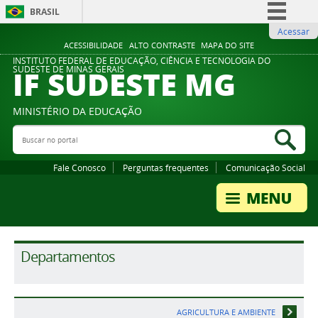
BRASIL
Acessar
Simplifique!
ACESSIBILIDADE
ALTO CONTRASTE
MAPA DO SITE
Comunica BR
INSTITUTO FEDERAL DE EDUCAÇÃO, CIÊNCIA E TECNOLOGIA DO
IF SUDESTE MG
SUDESTE DE MINAS GERAIS
Participe
Acesso à informação
MINISTÉRIO DA EDUCAÇÃO
Legislação
Buscar no portal
Bus
Canais
Fale Conosco
Perguntas frequentes
Comunicação Social
Departamentos
AGRICULTURA E AMBIENTE