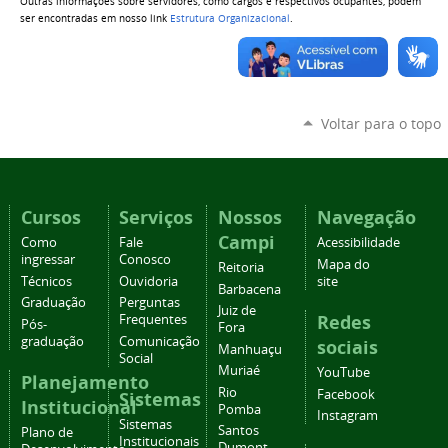
Outras informações sobre servidores, como cargos e respectivos ocupantes, podem
ser encontradas em nosso link
Estrutura Organizacional
.
Voltar para o topo
Cursos
Serviços
Nossos
Navegação
Campi
Como
Fale
Acessibilidade
ingressar
Conosco
Mapa do
Reitoria
Técnicos
Ouvidoria
site
Barbacena
Graduação
Perguntas
Juiz de
Redes
Frequentes
Pós-
Fora
graduação
Comunicação
sociais
Manhuaçu
Social
Muriaé
YouTube
Planejamento
Rio
Facebook
Sistemas
Institucional
Pomba
Instagram
Sistemas
Santos
Plano de
Institucionais
Dumont