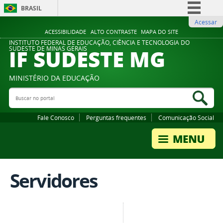
BRASIL
Acessar
Simplifique!
ACESSIBILIDADE
ALTO CONTRASTE
MAPA DO SITE
Comunica BR
INSTITUTO FEDERAL DE EDUCAÇÃO, CIÊNCIA E TECNOLOGIA DO
IF SUDESTE MG
SUDESTE DE MINAS GERAIS
Participe
Acesso à informação
MINISTÉRIO DA EDUCAÇÃO
Legislação
Buscar no portal
Bus
Canais
Fale Conosco
Perguntas frequentes
Comunicação Social
Servidores