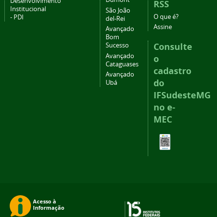
Desenvolvimento
RSS
Institucional
São João
O que é?
- PDI
del-Rei
Assine
Avançado
Bom
Consulte
Sucesso
Avançado
o
Cataguases
cadastro
Avançado
do
Ubá
IFSudesteMG
no e-
MEC