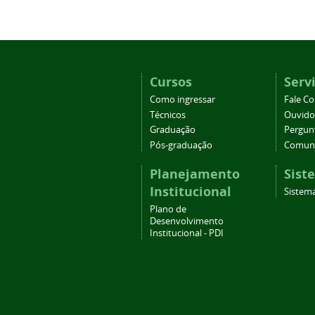
Cursos
Serv
Como ingressar
Fale C
Técnicos
Ouvido
Graduação
Pergun
Pós-graduação
Comuni
Planejamento
Sist
Institucional
Sistema
Plano de
Desenvolvimento
Institucional - PDI