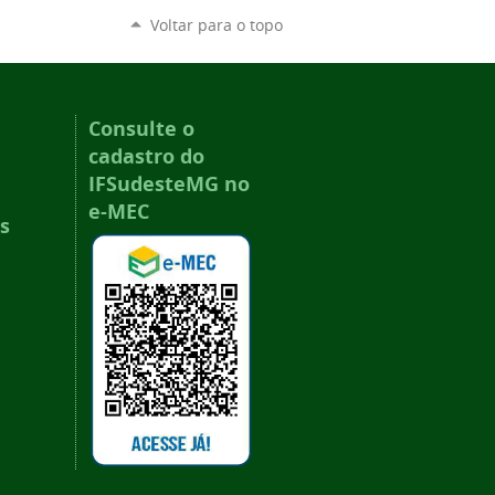
Voltar para o topo
Consulte o
cadastro do
IFSudesteMG no
e-MEC
s