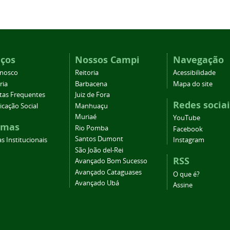
iços
Nossos Campi
Navegação
onosco
Reitoria
Acessibilidade
ria
Barbacena
Mapa do site
tas Frequentes
Juiz de Fora
Redes sociai
cação Social
Manhuaçu
Muriaé
YouTube
emas
Rio Pomba
Facebook
Santos Dumont
s Institucionais
Instagram
São João del-Rei
RSS
Avançado Bom Sucesso
Avançado Cataguases
O que é?
Avançado Ubá
Assine