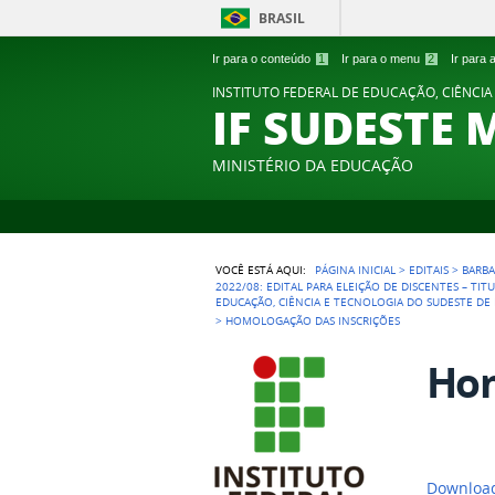
BRASIL
Ir para o conteúdo
1
Ir para o menu
2
Ir para
INSTITUTO FEDERAL DE EDUCAÇÃO, CIÊNCIA
IF SUDESTE 
MINISTÉRIO DA EDUCAÇÃO
VOCÊ ESTÁ AQUI:
PÁGINA INICIAL
>
EDITAIS
>
BARB
2022/08: EDITAL PARA ELEIÇÃO DE DISCENTES – T
EDUCAÇÃO, CIÊNCIA E TECNOLOGIA DO SUDESTE DE
>
HOMOLOGAÇÃO DAS INSCRIÇÕES
Hom
Download