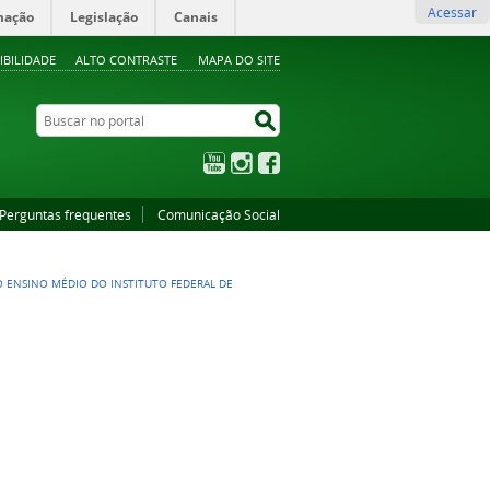
Acessar
mação
Legislação
Canais
IBILIDADE
ALTO CONTRASTE
MAPA DO SITE
Buscar no portal
Buscar no portal
YouTube
Instagram
Facebook
Perguntas frequentes
Comunicação Social
AO ENSINO MÉDIO DO INSTITUTO FEDERAL DE