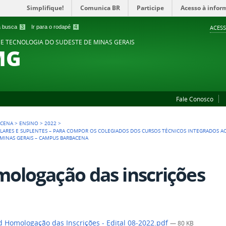
Simplifique!
Comunica BR
Participe
Acesso à infor
 a busca
3
Ir para o rodapé
4
ACESS
 E TECNOLOGIA DO SUDESTE DE MINAS GERAIS
MG
Fale Conosco
ACENA
>
ENSINO
>
2022
>
ITULARES E SUPLENTES – PARA COMPOR OS COLEGIADOS DOS CURSOS TÉCNICOS INTEGRADOS 
 MINAS GERAIS – CAMPUS BARBACENA
ologação das inscrições
 Homologação das Inscrições - Edital 08-2022.pdf
— 80 KB